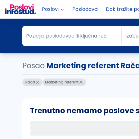
Poslovi
Poslodavci
Dok tražite p
Pozicija, poslodavac ili ključna reč
Izabe
Pozicija, poslodavac ili ključna reč
Grad
Posao
Marketing referent Rač
Rača
Marketing referent
Trenutno nemamo poslove sa 
Ako sačuvate ovu pretragu, obavestićemo va