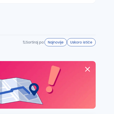
Sortiraj po:
Najnovije
Uskoro ističe