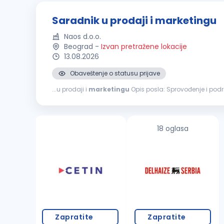
Saradnik u prodaji i marketingu
Naos d.o.o.
Beograd
-
Izvan pretražene lokacije
13.08.2026
Obaveštenje o statusu prijave
...u prodaji i
marketingu
Opis posla: Sprovođenje 
administrativne podrške prodajnom i
marketinškom
t
18 oglasa
Zapratite
Zapratite