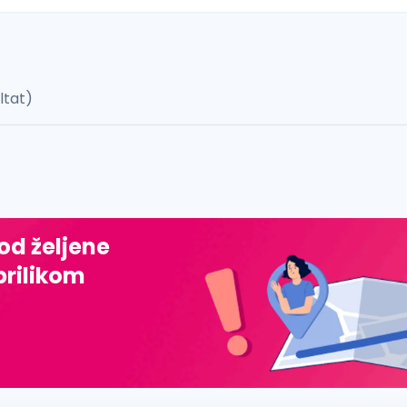
ultat)
 š, đ, ž, dž)
 od željene
prilikom