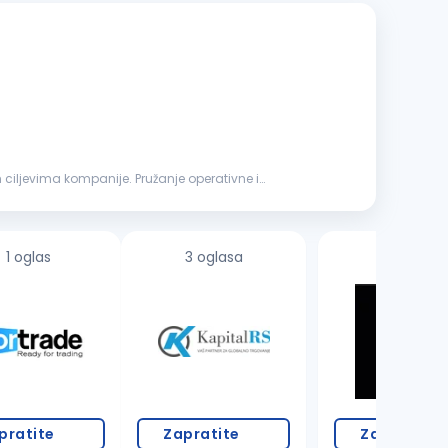
 ciljevima kompanije. Pružanje operativne i
1 oglas
3 oglasa
pratite
Zapratite
Zapratite