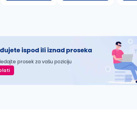
đujete ispod ili iznad proseka
ledajte prosek za vašu poziciju
plati