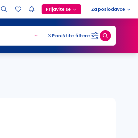
Prijavite se
Za poslodavce
Poništite filtere