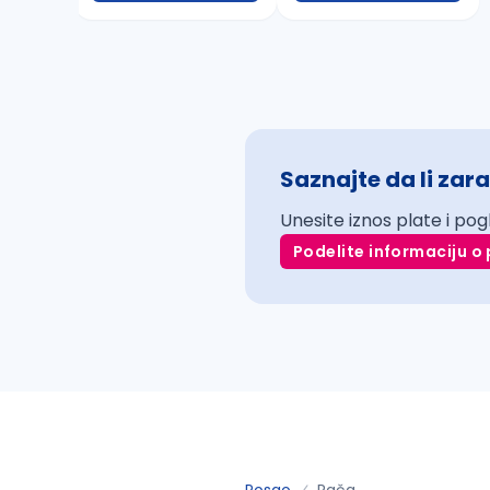
Saznajte da li zara
Unesite iznos plate i pog
Podelite informaciju o 
Posao
Rača