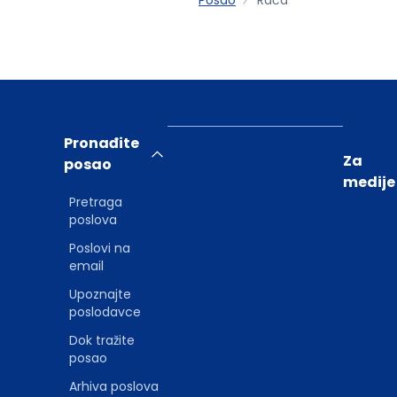
Pronađite
Za
posao
medije
Pretraga
poslova
Poslovi na
email
Upoznajte
poslodavce
Dok tražite
posao
Arhiva poslova