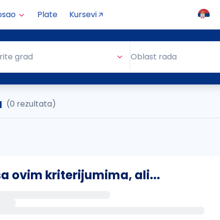
osao
Plate
Kursevi
Oblast rada
rite grad
Oblast rada
a
(0 rezultata)
ovim kriterijumima, ali...
s putem email-a kada se pojave novi poslovi.