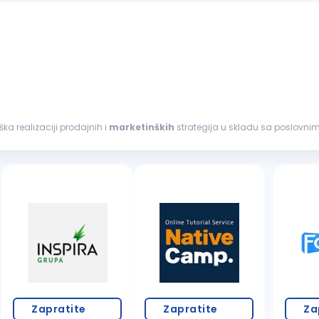
i podrška realizaciji prodajnih i
marketinških
strategija u skladu sa poslovnim
imu radi efikasnog poslovanja...
Zapratite
Zapratite
Za