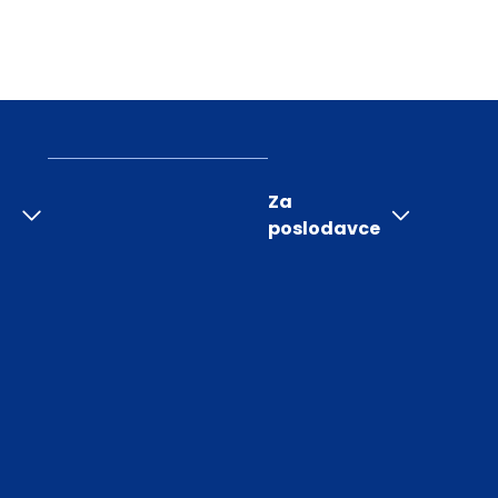
Za
poslodavce