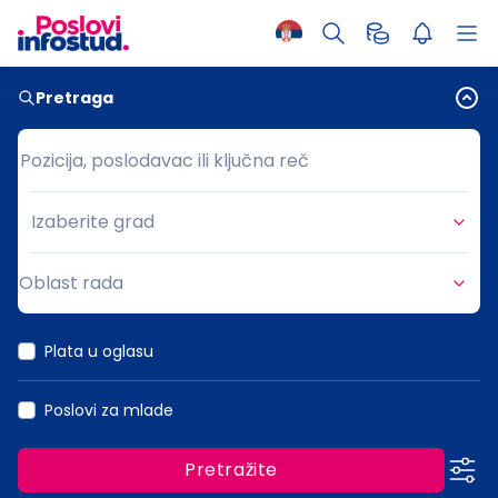
Pretraga
Pozicija, poslodavac ili ključna reč
Pozicija, poslodavac ili ključna reč
Izaberite grad
Grad
Oblast rada
Oblast rada
Plata u oglasu
Poslovi za mlade
Pretražite