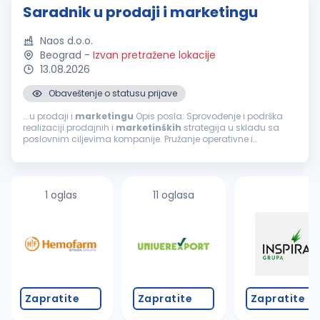
Saradnik u prodaji i marketingu
Naos d.o.o.
Beograd
-
Izvan pretražene lokacije
13.08.2026
Obaveštenje o statusu prijave
...u prodaji i
marketingu
Opis posla: Sprovođenje i podrška
realizaciji prodajnih i
marketinških
strategija u skladu sa
poslovnim ciljevima kompanije. Pružanje operativne i
administrativne podrške prodajnom i
marketinškom
timu
radi efikasnog poslovanja...
1 oglas
11 oglasa
Zapratite
Zapratite
Zapratite