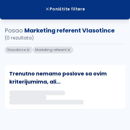
Poništite filtere
Posao
Marketing referent Vlasotince
(0 rezultata)
Vlasotince
Marketing referent
Trenutno nemamo poslove sa ovim
kriterijumima, ali...
Ako sačuvate ovu pretragu, obavestićemo vas putem 
uvajte pretragu