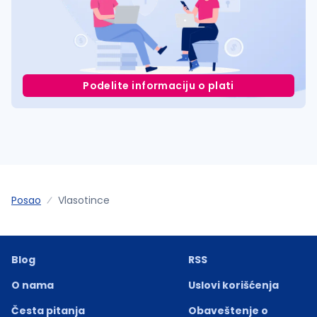
Podelite informaciju o plati
Posao
Vlasotince
Blog
RSS
O nama
Uslovi korišćenja
Česta pitanja
Obaveštenje o