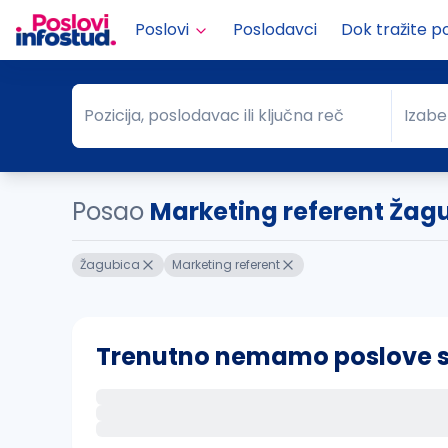
Poslovi
Poslodavci
Dok tražite p
Pozicija, poslodavac ili ključna reč
Izabe
Pozicija, poslodavac ili ključna reč
Grad
Posao
Marketing referent Žag
Žagubica
Marketing referent
Trenutno nemamo poslove sa 
Ako sačuvate ovu pretragu, obavestićemo va