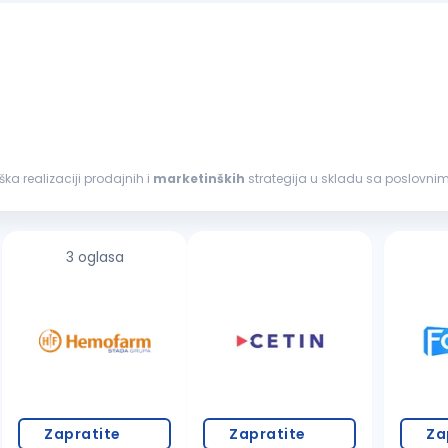
i podrška realizaciji prodajnih i
marketinških
strategija u skladu sa poslovnim
imu radi efikasnog poslovanja...
3 oglasa
Zapratite
Zapratite
Za