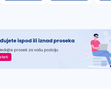
đujete ispod ili iznad proseka
ledajte prosek za vašu poziciju
plati