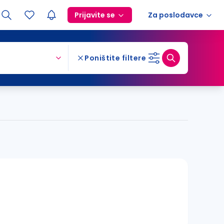
Prijavite se
Za poslodavce
Poništite filtere