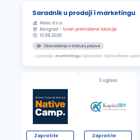
Saradnik u prodaji i marketingu
Naos d.o.o.
Beograd
-
Izvan pretražene lokacije
13.08.2026
Obaveštenje o statusu prijave
...u prodaji i
marketingu
Opis posla: Sprovođenje 
administrativne podrške prodajnom i
marketinškom
t
3 oglasa
Zapratite
Zapratite