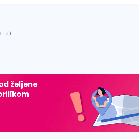
ultat)
 š, đ, ž, dž)
 od željene
prilikom