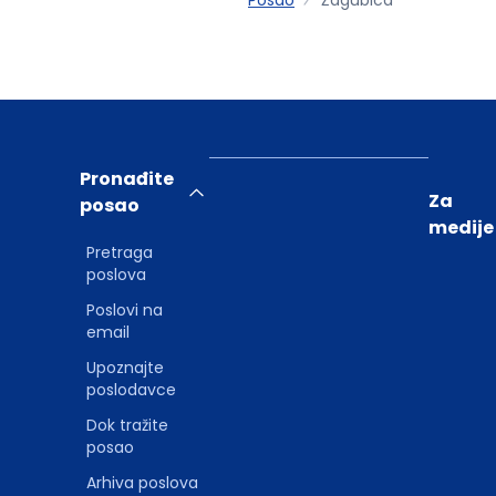
Pronađite
Za
posao
medije
Pretraga
poslova
Poslovi na
email
Upoznajte
poslodavce
Dok tražite
posao
Arhiva poslova