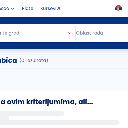
osao
Plate
Kursevi
Oblast rada
rite grad
Oblast rada
ubica
(0 rezultata)
ovim kriterijumima, ali...
s putem email-a kada se pojave novi poslovi.