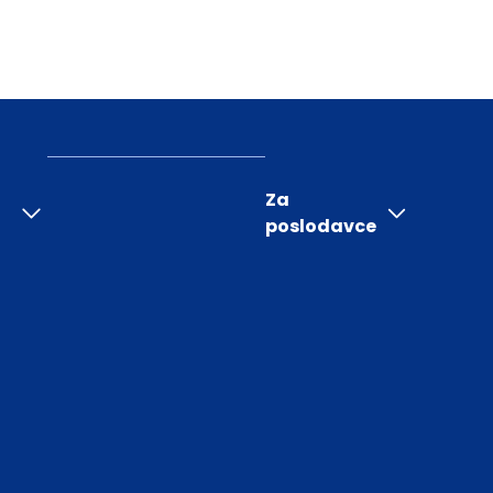
Za
poslodavce