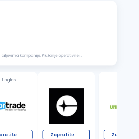
 ciljevima kompanije. Pružanje operativne i
1 oglas
7 oglasa
pratite
Zapratite
Zapratite