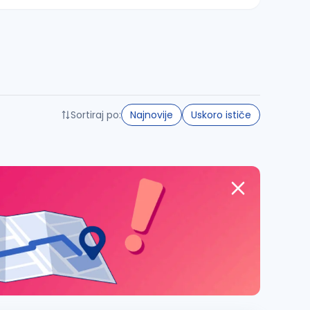
Sortiraj po:
Najnovije
Uskoro ističe