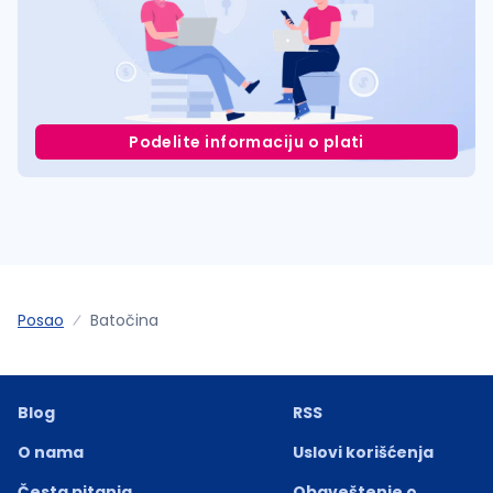
Podelite informaciju o plati
Posao
Batočina
Blog
RSS
O nama
Uslovi korišćenja
Česta pitanja
Obaveštenje o