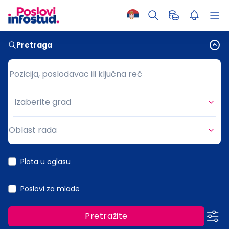
Pretraga
Pozicija, poslodavac ili ključna reč
Pozicija, poslodavac ili ključna reč
Izaberite grad
Grad
Oblast rada
Oblast rada
Plata u oglasu
Poslovi za mlade
Pretražite