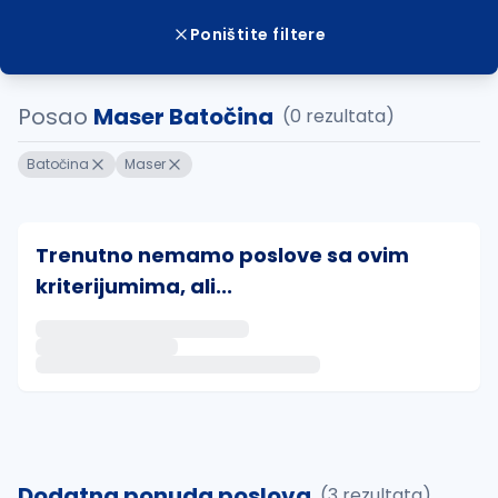
Poništite filtere
Posao
Maser Batočina
(0 rezultata)
Batočina
Maser
Trenutno nemamo poslove sa ovim
kriterijumima, ali...
Ako sačuvate ovu pretragu, obavestićemo vas putem 
uvajte pretragu
Dodatna ponuda poslova
(3 rezultata)