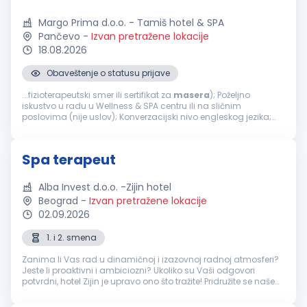
Margo Prima d.o.o. - Tamiš hotel & SPA
Pančevo
-
Izvan pretražene lokacije
18.08.2026
Obaveštenje o statusu prijave
...fizioterapeutski smer ili sertifikat za
masera
); Poželjno
iskustvo u radu u Wellness & SPA centru ili na sličnim
poslovima (nije uslov); Konverzacijski nivo engleskog jezika;
Ljubaznost, odgovornost i profesionalan odnos prema
klijentima; Sklonost timskom radu...
Spa terapeut
Alba Invest d.o.o. -Zijin hotel
Beograd
-
Izvan pretražene lokacije
02.09.2026
1. i 2. smena
Zanima li Vas rad u dinamičnoj i izazovnoj radnoj atmosferi?
Jeste li proaktivni i ambiciozni? Ukoliko su Vaši odgovori
potvrdni, hotel Zijin je upravo ono što tražite! Pridružite se našem
timu i postanite deo međunarodnog hotelskog okruženja u
kojem...