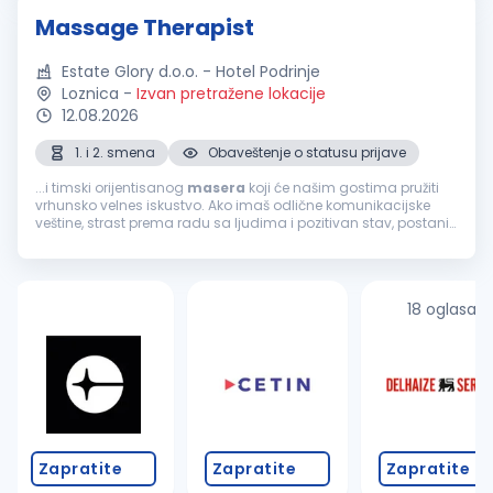
Massage Therapist
Estate Glory d.o.o. - Hotel Podrinje
Loznica
-
Izvan pretražene lokacije
12.08.2026
1. i 2. smena
Obaveštenje o statusu prijave
...i timski orijentisanog
masera
koji će našim gostima pružiti
vrhunsko velnes iskustvo. Ako imaš odlične komunikacijske
veštine, strast prema radu sa ljudima i pozitivan stav, postani
deo našeg tima. Uslovi: Obavezna licenca, sertifikat ili
odgovarajuća...
18 oglasa
Zapratite
Zapratite
Zapratite