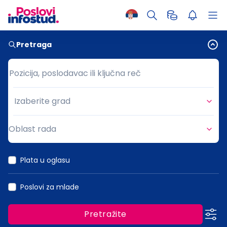
Pretraga
Pozicija, poslodavac ili ključna reč
Pozicija, poslodavac ili ključna reč
Izaberite grad
Grad
Oblast rada
Oblast rada
Plata u oglasu
Poslovi za mlade
Pretražite