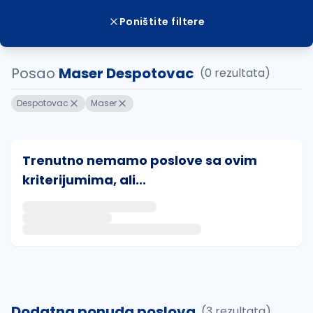
Poništite filtere
Posao
Maser Despotovac
(0 rezultata)
Despotovac
Maser
Trenutno nemamo poslove sa ovim
kriterijumima, ali...
Ako sačuvate ovu pretragu, obavestićemo vas putem 
uvajte pretragu
Dodatna ponuda poslova
(3 rezultata)