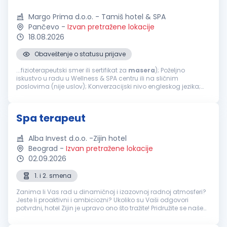
Margo Prima d.o.o. - Tamiš hotel & SPA
Pančevo
-
Izvan pretražene lokacije
18.08.2026
Obaveštenje o statusu prijave
...fizioterapeutski smer ili sertifikat za
masera
); Poželjno
iskustvo u radu u Wellness & SPA centru ili na sličnim
poslovima (nije uslov); Konverzacijski nivo engleskog jezika;
Ljubaznost, odgovornost i profesionalan odnos prema
klijentima; Sklonost timskom radu...
Spa terapeut
Alba Invest d.o.o. -Zijin hotel
Beograd
-
Izvan pretražene lokacije
02.09.2026
1. i 2. smena
Zanima li Vas rad u dinamičnoj i izazovnoj radnoj atmosferi?
Jeste li proaktivni i ambiciozni? Ukoliko su Vaši odgovori
potvrdni, hotel Zijin je upravo ono što tražite! Pridružite se našem
timu i postanite deo međunarodnog hotelskog okruženja u
kojem...