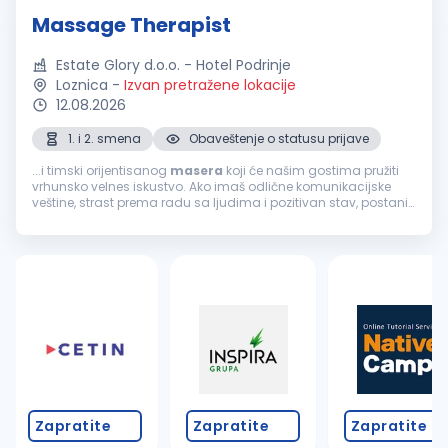
Massage Therapist
Estate Glory d.o.o. - Hotel Podrinje
Loznica
-
Izvan pretražene lokacije
12.08.2026
1. i 2. smena
Obaveštenje o statusu prijave
...i timski orijentisanog
masera
koji će našim gostima pružiti
vrhunsko velnes iskustvo. Ako imaš odlične komunikacijske
veštine, strast prema radu sa ljudima i pozitivan stav, postani
deo našeg tima. Uslovi: Obavezna licenca, sertifikat ili
odgovarajuća...
Zapratite
Zapratite
Zapratite