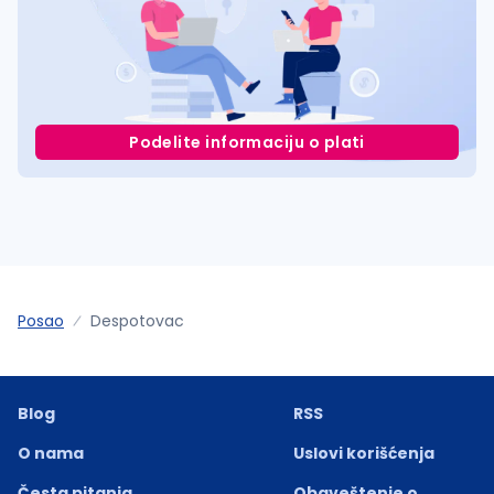
Podelite informaciju o plati
Posao
Despotovac
Blog
RSS
O nama
Uslovi korišćenja
Česta pitanja
Obaveštenje o