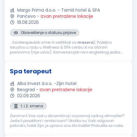
Margo Prima d.o.o. - Tamiš hotel & SPA
Pančevo
-
Izvan pretražene lokacije
18.08.2026
Obaveštenje o statusu prijave
...fizioterapeutski smer ili sertifikat za
masera
); Poželjno
iskustvo u radu u Wellness & SPA centru ili na sličnim
poslovima (nije uslov); Konverzacijski nivo engleskog jezika;
Ljubaznost, odgovornost i profesionalan odnos prema
klijentima; Sklonost timskom radu...
Spa terapeut
Alba Invest d.o.o. -Zijin hotel
Beograd
-
Izvan pretražene lokacije
02.09.2026
1. i 2. smena
Zanima li Vas rad u dinamičnoj i izazovnoj radnoj atmosferi?
Jeste li proaktivni i ambiciozni? Ukoliko su Vaši odgovori
potvrdni, hotel Zijin je upravo ono što tražite! Pridružite se našem
timu i postanite deo međunarodnog hotelskog okruženja u
kojem...