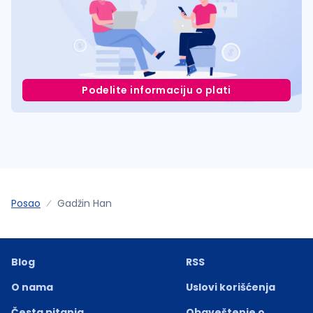
Podelite informaciju o plati
Posao
Gadžin Han
Blog
RSS
O nama
Uslovi korišćenja
Česta pitanja
Obaveštenje o