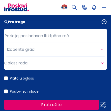
Pretraga
Pozicija, poslodavac ili ključna reč
Pozicija, poslodavac ili ključna reč
Izaberite grad
Grad
Oblast rada
Oblast rada
Plata u oglasu
Poslovi za mlade
Pretražite