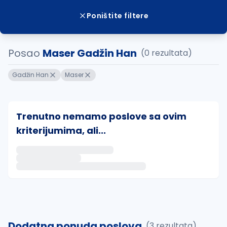
Poništite filtere
Posao
Maser Gadžin Han
(0 rezultata)
Gadžin Han
Maser
Trenutno nemamo poslove sa ovim
kriterijumima, ali...
Ako sačuvate ovu pretragu, obavestićemo vas putem 
uvajte pretragu
Dodatna ponuda poslova
(3 rezultata)