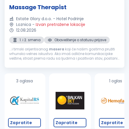
Massage Therapist
Estate Glory d.o.o. - Hotel Podrinje
Loznica
-
Izvan pretražene lokacije
12.08.2026
1. i 2. smena
Obaveštenje o statusu prijave
...i timski orijentisanog
masera
koji će našim gostima pružiti
vrhunsko velnes iskustvo. Ako imaš odlične komunikacijske
veštine, strast prema radu sa ljudima i pozitivan stav, postani
deo našeg tima. Uslovi: Obavezna licenca, sertifikat ili
odgovarajuća...
3 oglasa
1 oglas
Zapratite
Zapratite
Zapratite