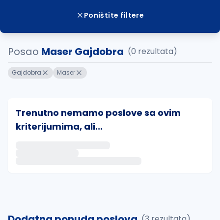
Poništite filtere
Posao
Maser Gajdobra
(0 rezultata)
Gajdobra
Maser
Trenutno nemamo poslove sa ovim
kriterijumima, ali...
Ako sačuvate ovu pretragu, obavestićemo vas putem 
uvajte pretragu
Dodatna ponuda poslova
(3 rezultata)