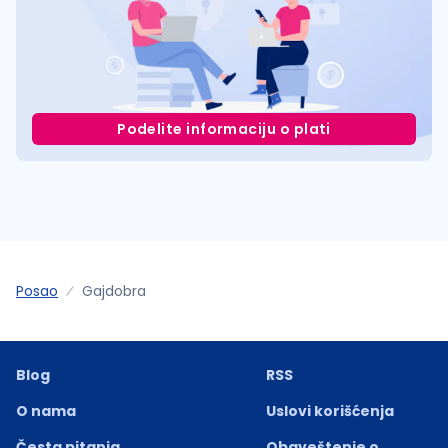
Podelite informaciju o plati
Posao
Gajdobra
Blog
RSS
O nama
Uslovi korišćenja
Česta pitanja
Obaveštenje o