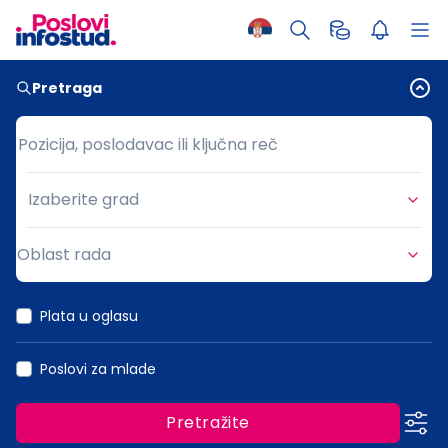
Pretraga
Pozicija, poslodavac ili ključna reč
Pozicija, poslodavac ili ključna reč
Izaberite grad
Grad
Oblast rada
Oblast rada
Plata u oglasu
Poslovi za mlade
Pretražite