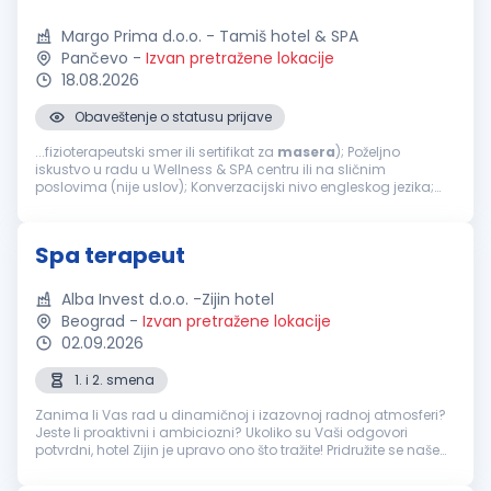
Margo Prima d.o.o. - Tamiš hotel & SPA
Pančevo
-
Izvan pretražene lokacije
18.08.2026
Obaveštenje o statusu prijave
...fizioterapeutski smer ili sertifikat za
masera
); Poželjno
iskustvo u radu u Wellness & SPA centru ili na sličnim
poslovima (nije uslov); Konverzacijski nivo engleskog jezika;
Ljubaznost, odgovornost i profesionalan odnos prema
klijentima; Sklonost timskom radu...
Spa terapeut
Alba Invest d.o.o. -Zijin hotel
Beograd
-
Izvan pretražene lokacije
02.09.2026
1. i 2. smena
Zanima li Vas rad u dinamičnoj i izazovnoj radnoj atmosferi?
Jeste li proaktivni i ambiciozni? Ukoliko su Vaši odgovori
potvrdni, hotel Zijin je upravo ono što tražite! Pridružite se našem
timu i postanite deo međunarodnog hotelskog okruženja u
kojem...