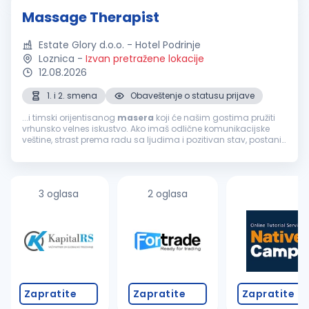
Massage Therapist
Estate Glory d.o.o. - Hotel Podrinje
Loznica
-
Izvan pretražene lokacije
12.08.2026
1. i 2. smena
Obaveštenje o statusu prijave
...i timski orijentisanog
masera
koji će našim gostima pružiti
vrhunsko velnes iskustvo. Ako imaš odlične komunikacijske
veštine, strast prema radu sa ljudima i pozitivan stav, postani
deo našeg tima. Uslovi: Obavezna licenca, sertifikat ili
odgovarajuća...
3 oglasa
2 oglasa
Zapratite
Zapratite
Zapratite