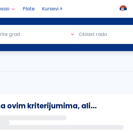
osao
Plate
Kursevi
Oblast rada
rite grad
Oblast rada
ovim kriterijumima, ali...
s putem email-a kada se pojave novi poslovi.