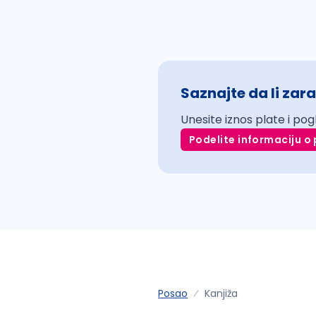
Saznajte da li zara
Unesite iznos plate i pog
Podelite informaciju o 
Posao
Kanjiža