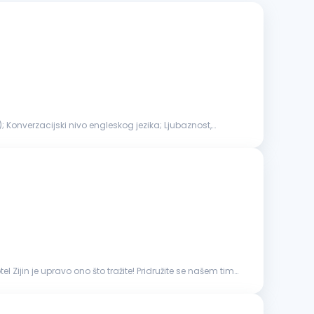
); Konverzacijski nivo engleskog jezika; Ljubaznost,
l Zijin je upravo ono što tražite! Pridružite se našem timu