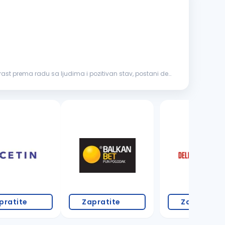
trast prema radu sa ljudima i pozitivan stav, postani deo
18 oglasa
pratite
Zapratite
Zapratite