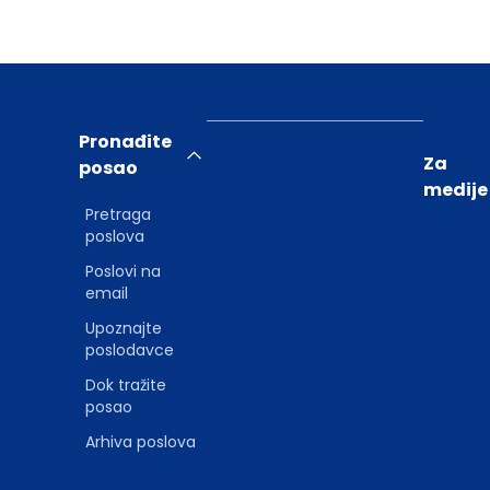
Pronađite
Za
posao
medije
Pretraga
poslova
Poslovi na
email
Upoznajte
poslodavce
Dok tražite
posao
Arhiva poslova