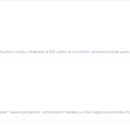
 iskustvo u radu u Wellness & SPA centru ili na sličnim poslovima (nije uslov
lonost timskom radu...
i? Jeste li proaktivni i ambiciozni? Ukoliko su Vaši odgovori potvrdni, hote
jem...