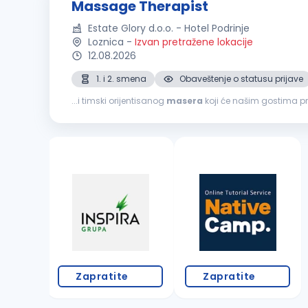
Massage Therapist
Estate Glory d.o.o. - Hotel Podrinje
Loznica
-
Izvan pretražene lokacije
12.08.2026
1. i 2. smena
Obaveštenje o statusu prijave
...i timski orijentisanog
masera
koji će našim gostima pru
našeg tima. Uslovi: Obavezna licenca, sertifikat ili o
Zapratite
Zapratite