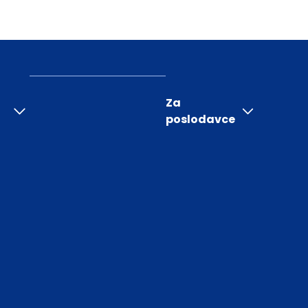
Za
poslodavce