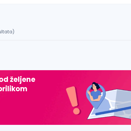
ultata)
 š, đ, ž, dž)
 od željene
prilikom