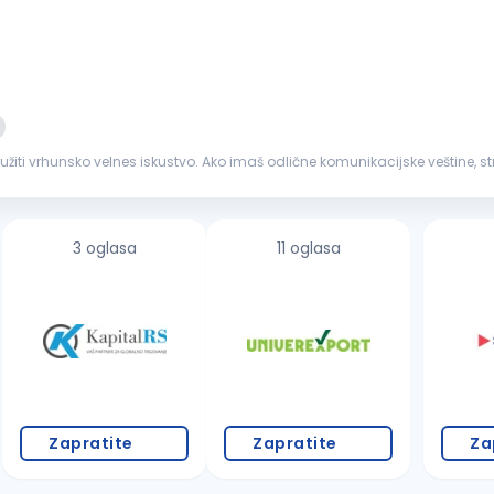
žiti vrhunsko velnes iskustvo. Ako imaš odlične komunikacijske veštine, s
dgovarajuća...
3 oglasa
11 oglasa
Zapratite
Zapratite
Za