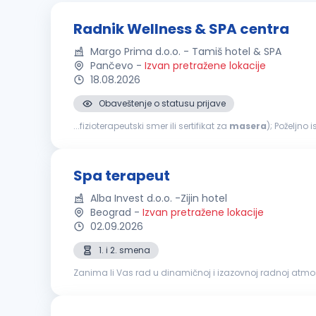
Radnik Wellness & SPA centra
Margo Prima d.o.o. - Tamiš hotel & SPA
Pančevo
-
Izvan pretražene lokacije
18.08.2026
Obaveštenje o statusu prijave
...fizioterapeutski smer ili sertifikat za
masera
); Poželjno
odgovornost i profesionalan odnos prema klijentima; Sk
Spa terapeut
Alba Invest d.o.o. -Zijin hotel
Beograd
-
Izvan pretražene lokacije
02.09.2026
1. i 2. smena
Zanima li Vas rad u dinamičnoj i izazovnoj radnoj atmosfer
i postanite deo međunarodnog hotelskog okruženja u ko