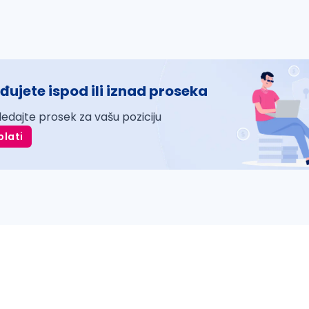
đujete ispod ili iznad proseka
ledajte prosek za vašu poziciju
plati