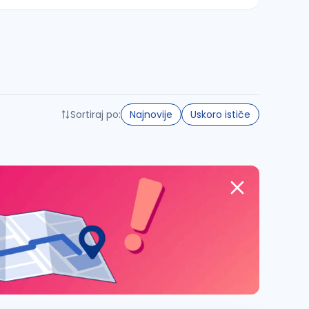
Sortiraj po:
Najnovije
Uskoro ističe