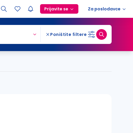
Prijavite se
Za poslodavce
Poništite filtere