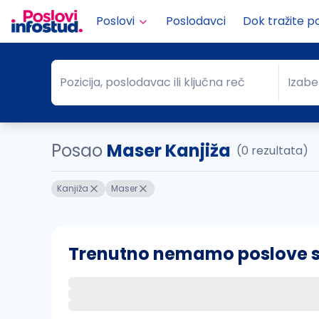
Poslovi
Poslodavci
Dok tražite p
Pozicija, poslodavac ili ključna reč
Izabe
Pozicija, poslodavac ili ključna reč
Grad
Posao
Maser Kanjiža
(0 rezultata)
Kanjiža
Maser
Trenutno nemamo poslove sa 
Ako sačuvate ovu pretragu, obavestićemo va