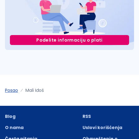
Podelite informaciju o plati
Posao
Mali Iđoš
Blog
RSS
O nama
Uslovi korišćenja
Česta pitanja
Obaveštenje o