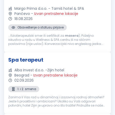
Margo Prima d.o.o. - Tamiš hotel & SPA
Pančevo
-
Izvan pretražene lokacije
18.08.2026
Obaveštenje o statusu prijave
...fizioterapeutski smer ili sertifikat za
masera
); Poželjno
iskustvo u radu u Wellness & SPA centru ili na sličnim
poslovima (nije uslov); Konverzacijski nivo engleskog jezika;
Ljubaznost, odgovornost i profesionalan odnos prema
klijentima; Sklonost timskom radu...
Spa terapeut
Alba Invest d.o.o. -Zijin hotel
Beograd
-
Izvan pretražene lokacije
02.09.2026
1. i 2. smena
Zanima li Vas rad u dinamičnoj i izazovnoj radnoj atmosferi?
Jeste li proaktivni i ambiciozni? Ukoliko su Vaši odgovori
potvrdni, hotel Zijin je upravo ono što tražite! Pridružite se našem
timu i postanite deo međunarodnog hotelskog okruženja u
kojem...