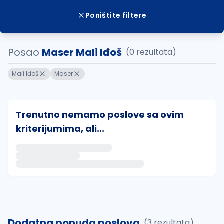
Poništite filtere
Posao
Maser Mali Iđoš
(0 rezultata)
Mali Iđoš
Maser
Trenutno nemamo poslove sa ovim
kriterijumima, ali...
Ako sačuvate ovu pretragu, obavestićemo vas putem 
uvajte pretragu
Dodatna ponuda poslova
(3 rezultata)