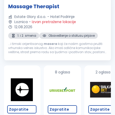
Massage Therapist
Estate Glory d.o.o. - Hotel Podrinje
Loznica
-
Izvan pretražene lokacije
12.08.2026
1. i 2. smena
Obaveštenje o statusu prijave
...i timski orijentisanog
masera
koji će našim gostima pružiti
vrhunsko velnes iskustvo. Ako imaš odlične komunikacijske
veštine, strast prema radu sa ljudima i pozitivan stav, postani
deo našeg tima. Uslovi: Obavezna licenca, sertifikat ili
odgovarajuća...
8 oglasa
2 oglasa
Zapratite
Zapratite
Zapratite