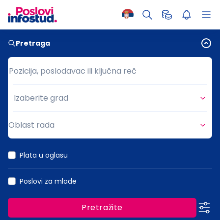
Pretraga
Pozicija, poslodavac ili ključna reč
Pozicija, poslodavac ili ključna reč
Izaberite grad
Grad
Oblast rada
Oblast rada
Plata u oglasu
Poslovi za mlade
Pretražite