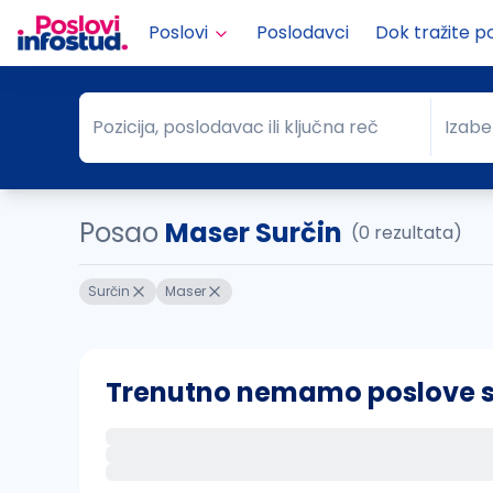
Poslovi
Poslodavci
Dok tražite p
Pozicija, poslodavac ili ključna reč
Izabe
Pozicija, poslodavac ili ključna reč
Grad
Posao
Maser Surčin
(0 rezultata)
Surčin
Maser
Trenutno nemamo poslove sa 
Ako sačuvate ovu pretragu, obavestićemo va