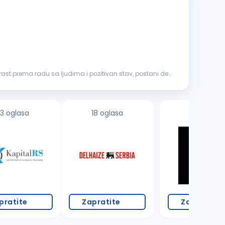
trast prema radu sa ljudima i pozitivan stav, postani deo
3 oglasa
18 oglasa
pratite
Zapratite
Zapratite