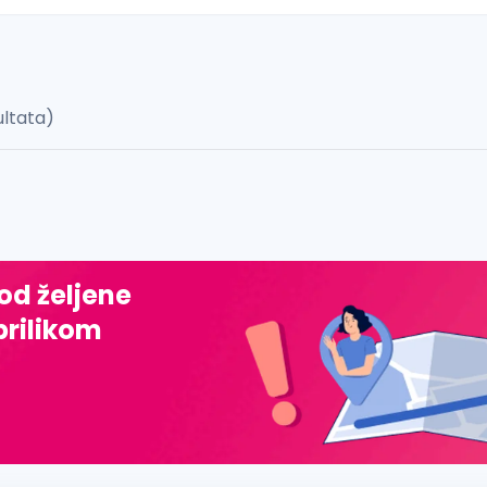
ultata)
 š, đ, ž, dž)
 od željene
prilikom