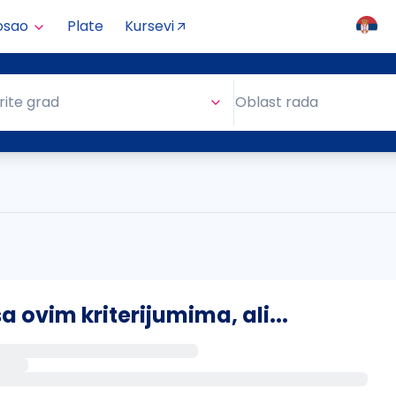
osao
Plate
Kursevi
Oblast rada
rite grad
Oblast rada
ovim kriterijumima, ali...
s putem email-a kada se pojave novi poslovi.