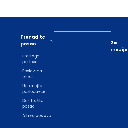
Pronađite
Za
posao
medije
Pretraga
poslova
Poslovi na
email
Upoznajte
poslodavce
Dok tražite
posao
Arhiva poslova