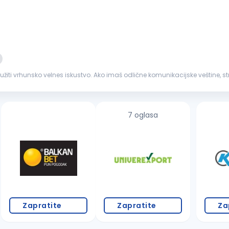
žiti vrhunsko velnes iskustvo. Ako imaš odlične komunikacijske veštine, s
dgovarajuća...
7 oglasa
Zapratite
Zapratite
Za