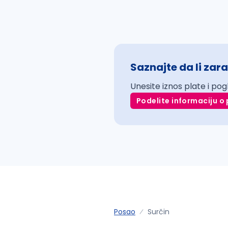
Saznajte da li zara
Unesite iznos plate i pog
Podelite informaciju o 
Posao
Surčin