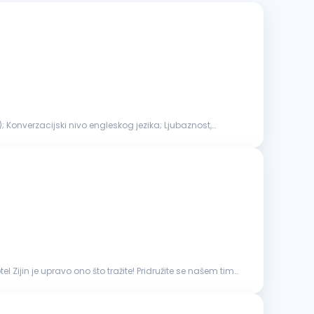
); Konverzacijski nivo engleskog jezika; Ljubaznost,
l Zijin je upravo ono što tražite! Pridružite se našem timu