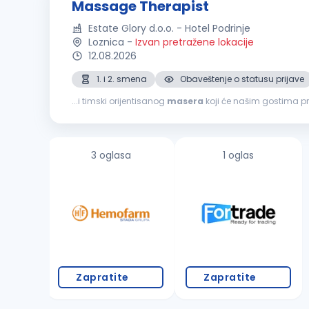
Massage Therapist
Estate Glory d.o.o. - Hotel Podrinje
Loznica
-
Izvan pretražene lokacije
12.08.2026
1. i 2. smena
Obaveštenje o statusu prijave
...i timski orijentisanog
masera
koji će našim gostima pru
našeg tima. Uslovi: Obavezna licenca, sertifikat ili o
3 oglasa
1 oglas
Zapratite
Zapratite