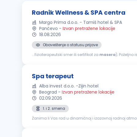
Radnik Wellness & SPA centra
Margo Prima d.o.o. - Tamiš hotel & SPA
Pančevo
-
Izvan pretražene lokacije
18.08.2026
Obaveštenje o statusu prijave
...fizioterapeutski smer ili sertifikat za
masera
); Poželjno
odgovornost i profesionalan odnos prema klijentima; Sk
Spa terapeut
Alba Invest d.o.o. -Zijin hotel
Beograd
-
Izvan pretražene lokacije
02.09.2026
1. i 2. smena
Zanima li Vas rad u dinamičnoj i izazovnoj radnoj atmosfer
i postanite deo međunarodnog hotelskog okruženja u ko