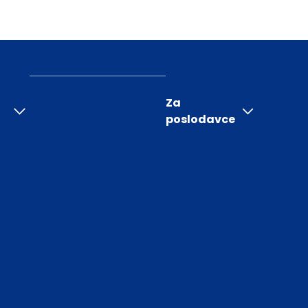
Za
poslodavce