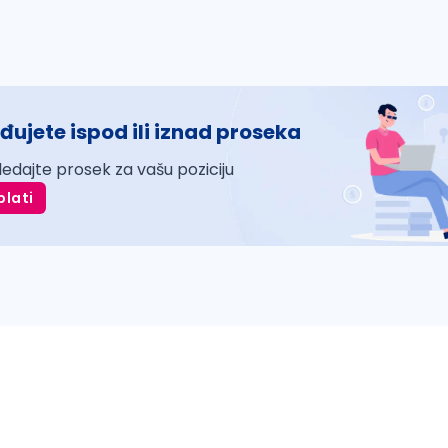
đujete ispod ili iznad proseka
ledajte prosek za vašu poziciju
plati