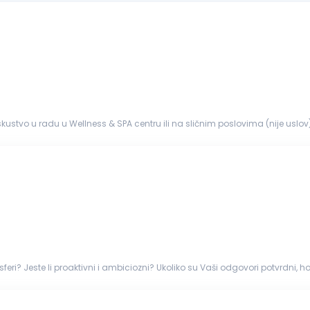
 iskustvo u radu u Wellness & SPA centru ili na sličnim poslovima (nije uslov
lonost timskom radu...
i? Jeste li proaktivni i ambiciozni? Ukoliko su Vaši odgovori potvrdni, hote
jem...