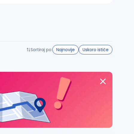
Sortiraj po:
Najnovije
Uskoro ističe