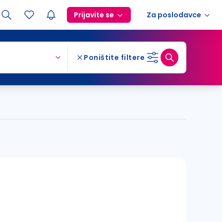
Prijavite se
Za poslodavce
Poništite filtere