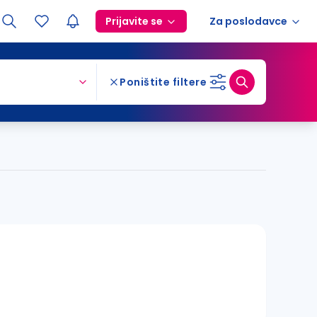
Prijavite se
Za poslodavce
Poništite filtere