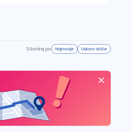
Sortiraj po:
Najnovije
Uskoro ističe