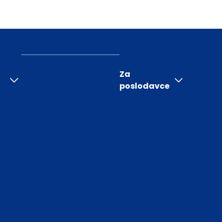
Za
poslodavce