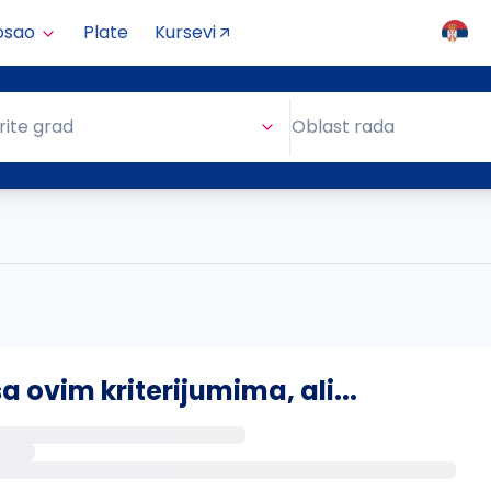
osao
Plate
Kursevi
Oblast rada
rite grad
Oblast rada
ovim kriterijumima, ali...
s putem email-a kada se pojave novi poslovi.