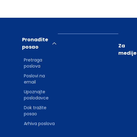
Pronađite
Za
posao
medije
Pretraga
poslova
Poslovi na
email
Upoznajte
poslodavce
Dok tražite
posao
Arhiva poslova