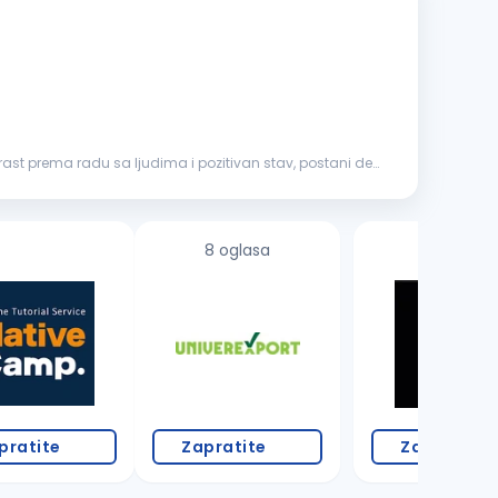
trast prema radu sa ljudima i pozitivan stav, postani deo
8 oglasa
pratite
Zapratite
Zapratite