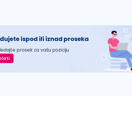
đujete ispod ili iznad proseka
ledajte prosek za vašu poziciju
plati