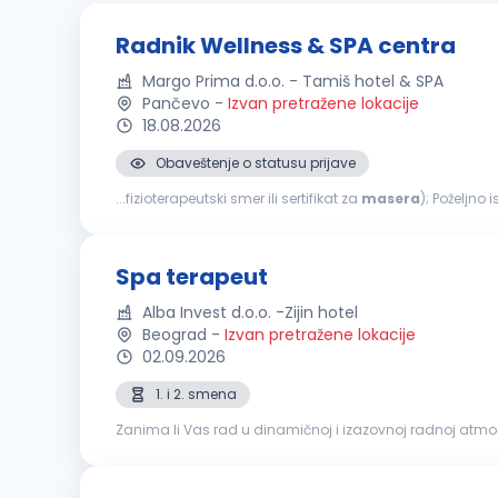
Radnik Wellness & SPA centra
Margo Prima d.o.o. - Tamiš hotel & SPA
Pančevo
-
Izvan pretražene lokacije
18.08.2026
Obaveštenje o statusu prijave
...fizioterapeutski smer ili sertifikat za
masera
); Poželjno
odgovornost i profesionalan odnos prema klijentima; Sk
Spa terapeut
Alba Invest d.o.o. -Zijin hotel
Beograd
-
Izvan pretražene lokacije
02.09.2026
1. i 2. smena
Zanima li Vas rad u dinamičnoj i izazovnoj radnoj atmosfer
i postanite deo međunarodnog hotelskog okruženja u ko