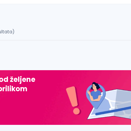
ultata)
 š, đ, ž, dž)
 od željene
prilikom