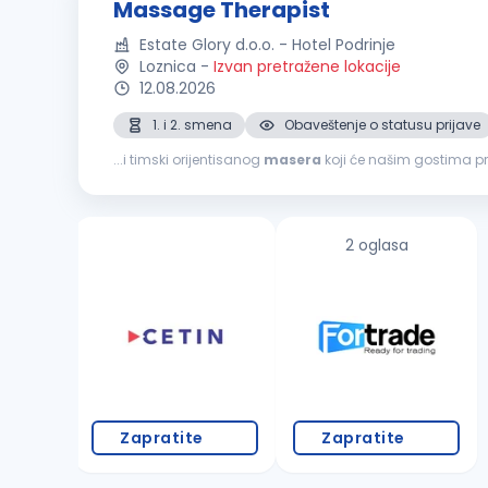
Massage Therapist
Estate Glory d.o.o. - Hotel Podrinje
Loznica
-
Izvan pretražene lokacije
12.08.2026
1. i 2. smena
Obaveštenje o statusu prijave
...i timski orijentisanog
masera
koji će našim gostima pru
našeg tima. Uslovi: Obavezna licenca, sertifikat ili o
2 oglasa
Zapratite
Zapratite