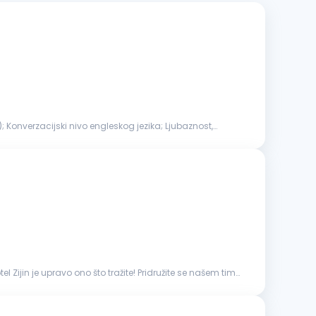
); Konverzacijski nivo engleskog jezika; Ljubaznost,
l Zijin je upravo ono što tražite! Pridružite se našem timu