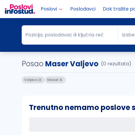
Poslovi
Poslodavci
Dok tražite p
Pozicija, poslodavac ili ključna reč
Izabe
Pozicija, poslodavac ili ključna reč
Grad
Posao
Maser Valjevo
(0 rezultata)
Valjevo
Maser
Trenutno nemamo poslove sa 
Ako sačuvate ovu pretragu, obavestićemo va