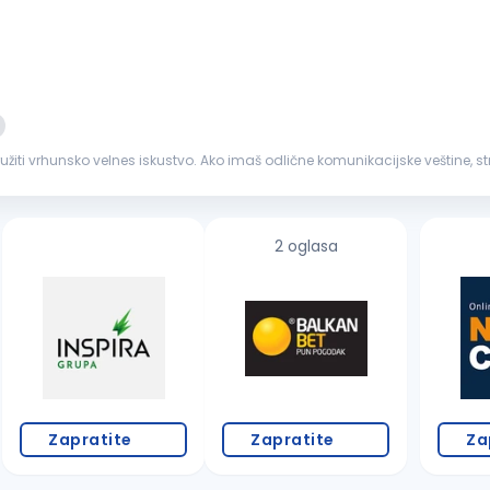
žiti vrhunsko velnes iskustvo. Ako imaš odlične komunikacijske veštine, s
dgovarajuća...
2 oglasa
Zapratite
Zapratite
Za