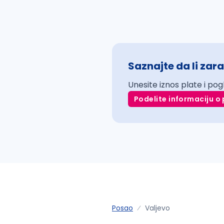
Saznajte da li zara
Unesite iznos plate i pog
Podelite informaciju o 
Posao
Valjevo