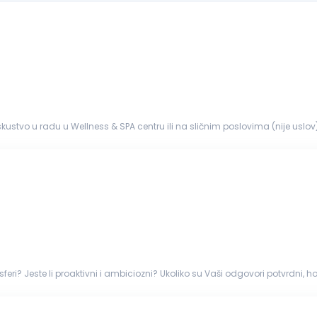
 iskustvo u radu u Wellness & SPA centru ili na sličnim poslovima (nije uslov
lonost timskom radu...
i? Jeste li proaktivni i ambiciozni? Ukoliko su Vaši odgovori potvrdni, hote
jem...