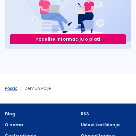
Podelite informaciju o plati
Posao
Zemun Polje
Blog
RSS
O nama
Uslovi korišćenja
Česta pitanja
Obaveštenje o