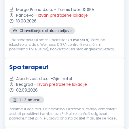
Margo Prima d.o.o. - Tamiš hotel & SPA
Pančevo
-
Izvan pretražene lokacije
18.08.2026
Obaveštenje o statusu prijave
...fizioterapeutski smer ili sertifikat za
masera
); Poželjno
iskustvo u radu u Wellness & SPA centru ili na sličnim
poslovima (nije uslov); Konverzacijski nivo engleskog jezika;
Ljubaznost, odgovornost i profesionalan odnos prema
klijentima; Sklonost timskom radu...
Spa terapeut
Alba Invest d.o.o. -Zijin hotel
Beograd
-
Izvan pretražene lokacije
02.09.2026
1. i 2. smena
Zanima li Vas rad u dinamičnoj i izazovnoj radnoj atmosferi?
Jeste li proaktivni i ambiciozni? Ukoliko su Vaši odgovori
potvrdni, hotel Zijin je upravo ono što tražite! Pridružite se našem
timu i postanite deo međunarodnog hotelskog okruženja u
kojem...