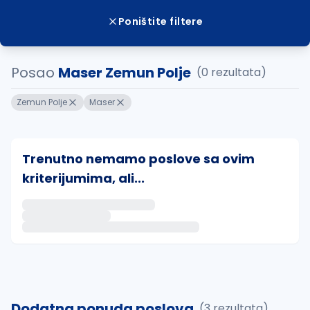
Poništite filtere
Posao
Maser Zemun Polje
(0 rezultata)
Zemun Polje
Maser
Trenutno nemamo poslove sa ovim
kriterijumima, ali...
Ako sačuvate ovu pretragu, obavestićemo vas putem 
uvajte pretragu
Dodatna ponuda poslova
(3 rezultata)