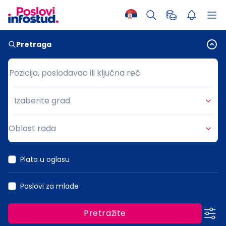
Pretraga
Pozicija, poslodavac ili ključna reč
Pozicija, poslodavac ili ključna reč
Izaberite grad
Grad
Oblast rada
Oblast rada
Plata u oglasu
Poslovi za mlade
Pretražite