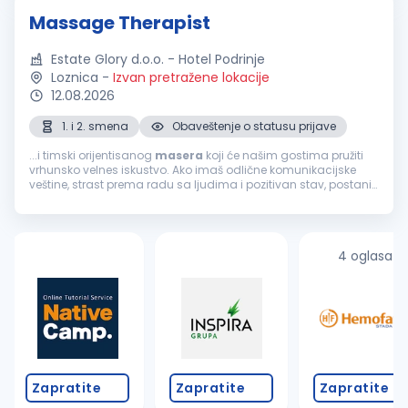
Massage Therapist
Estate Glory d.o.o. - Hotel Podrinje
Loznica
-
Izvan pretražene lokacije
12.08.2026
1. i 2. smena
Obaveštenje o statusu prijave
...i timski orijentisanog
masera
koji će našim gostima pružiti
vrhunsko velnes iskustvo. Ako imaš odlične komunikacijske
veštine, strast prema radu sa ljudima i pozitivan stav, postani
deo našeg tima. Uslovi: Obavezna licenca, sertifikat ili
odgovarajuća...
4 oglasa
Zapratite
Zapratite
Zapratite