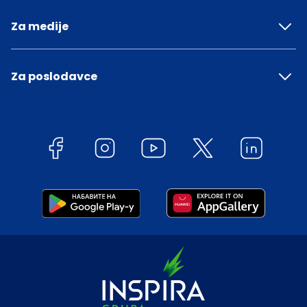
Za medije
Za poslodavce