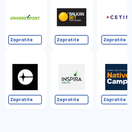
Takođe možete da:
proverite pravopisne greške (koristite č, ć, š, đ, ž,
povećajte radijus za odabrani grad
promenite odabrane filtere pretrage
Zapratite
Zapratite
Zapratite
Zapratite
Zapratite
Zapratite