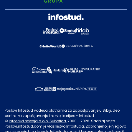
Poslovi Infostud vodeća platforma za zapošljavanje u Srbiji, deo
centra za zapošljavanje i razvoj karijere - Infostud.
©
Infostud rešenja d.o.o. Subotica
, 2000 -
2026
. Sadržaj sajta
Poslovi.infostud.com
je vlasništvo
Infostuda
. Zabranjeno je njegovo
preuzimanje bez dozvole
Infostuda
, zarad komercijalne upotrebe ili