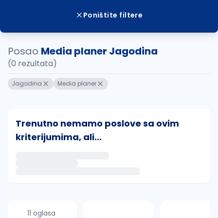
Poništite filtere
Posao
Media planer Jagodina
(0 rezultata)
Jagodina
Media planer
Trenutno nemamo poslove sa ovim
kriterijumima, ali...
Ako sačuvate ovu pretragu, obavestićemo vas putem 
uvajte pretragu
11 oglasa