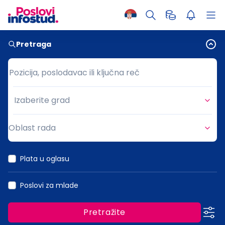
Pretraga
Pozicija, poslodavac ili ključna reč
Pozicija, poslodavac ili ključna reč
Izaberite grad
Grad
Oblast rada
Oblast rada
Plata u oglasu
Poslovi za mlade
Pretražite