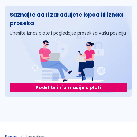
Saznajte da li zarađujete ispod ili iznad
proseka
Unesite iznos plate i pogledajte prosek za vašu poziciju
Podelite informaciju o plati
Posao
Jagodina