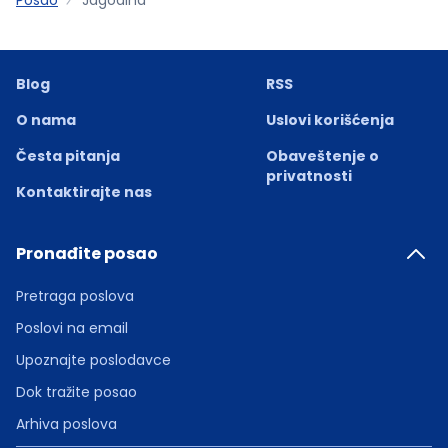
Blog
RSS
O nama
Uslovi korišćenja
Česta pitanja
Obaveštenje o
privatnosti
Kontaktirajte nas
Pronađite posao
Pretraga poslova
Poslovi na email
Upoznajte poslodavce
Dok tražite posao
Arhiva poslova