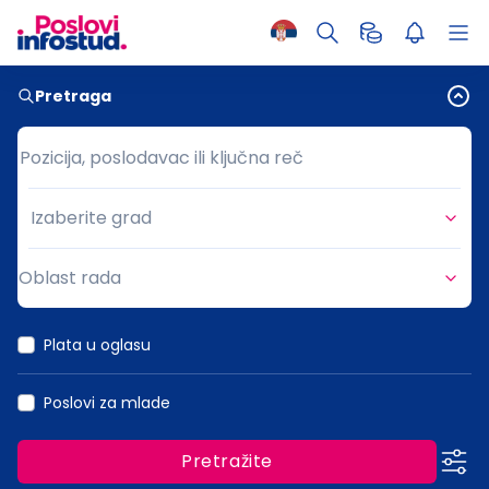
Pretraga
Pozicija, poslodavac ili ključna reč
Pozicija, poslodavac ili ključna reč
Izaberite grad
Grad
Oblast rada
Oblast rada
Plata u oglasu
Poslovi za mlade
Pretražite