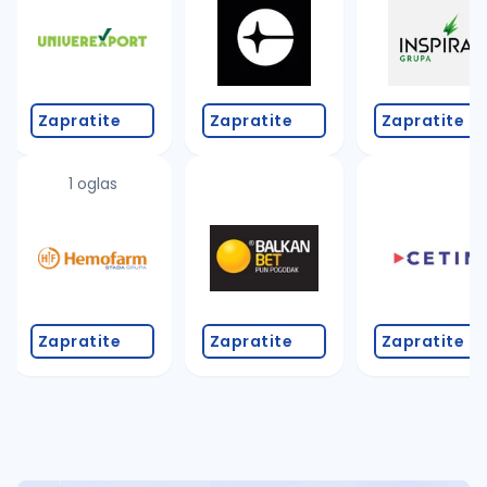
Takođe možete da:
proverite pravopisne greške (koristite č, ć, š, đ, ž,
povećajte radijus za odabrani grad
promenite odabrane filtere pretrage
Zapratite
Zapratite
Zapratite
1 oglas
Zapratite
Zapratite
Zapratite