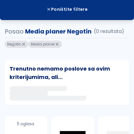
Poništite filtere
Posao
Media planer Negotin
(0 rezultata)
Negotin
Media planer
Trenutno nemamo poslove sa ovim
kriterijumima, ali...
Ako sačuvate ovu pretragu, obavestićemo vas putem 
uvajte pretragu
11 oglasa