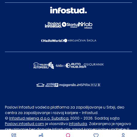
Poslovi Infostud vodeća platforma za zapošljavanje u Srbiji, deo
centra za zapošljavanje i razvoj karijere - Infostud.
©
Infostud rešenja d.o.o. Subotica
, 2000 -
2026
. Sadržaj sajta
Poslovi.infostud.com
je vlasništvo
Infostuda
. Zabranjeno je njegovo
preuzimanje bez dozvole
Infostuda
, zarad komercijalne upotrebe ili
u druge svrhe, osim za lične potrebe posetilaca sajta.
Uslovi