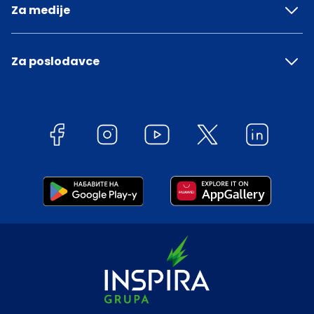
Za medije
Za poslodavce