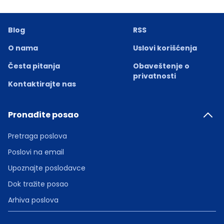
Blog
RSS
O nama
Uslovi korišćenja
Česta pitanja
Obaveštenje o
privatnosti
Kontaktirajte nas
Pronađite posao
Pretraga poslova
Poslovi na email
Upoznajte poslodavce
Dok tražite posao
Arhiva poslova