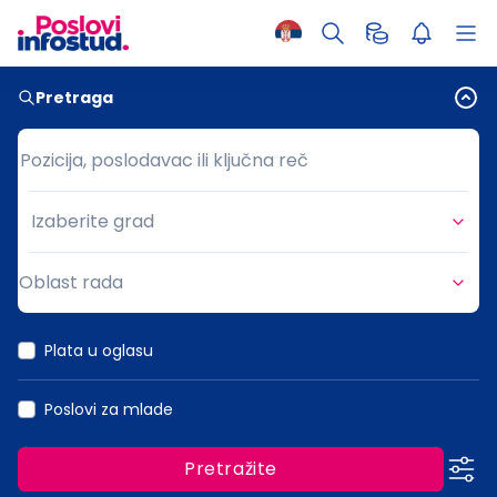
Pretraga
Pozicija, poslodavac ili ključna reč
Pozicija, poslodavac ili ključna reč
Izaberite grad
Grad
Oblast rada
Oblast rada
Plata u oglasu
Poslovi za mlade
Pretražite