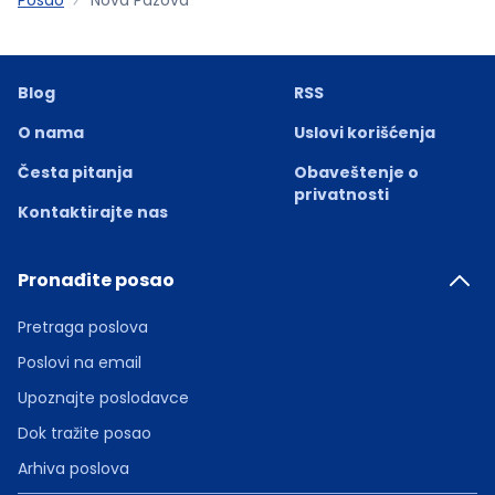
Blog
RSS
O nama
Uslovi korišćenja
Česta pitanja
Obaveštenje o
privatnosti
Kontaktirajte nas
Pronađite posao
Pretraga poslova
Poslovi na email
Upoznajte poslodavce
Dok tražite posao
Arhiva poslova