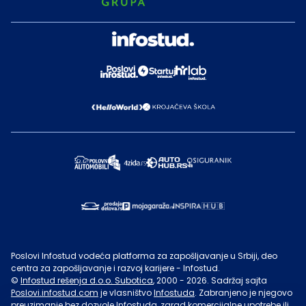
Poslovi Infostud vodeća platforma za zapošljavanje u Srbiji, deo
centra za zapošljavanje i razvoj karijere - Infostud.
©
Infostud rešenja d.o.o. Subotica
, 2000 -
2026
. Sadržaj sajta
Poslovi.infostud.com
je vlasništvo
Infostuda
. Zabranjeno je njegovo
preuzimanje bez dozvole
Infostuda
, zarad komercijalne upotrebe ili