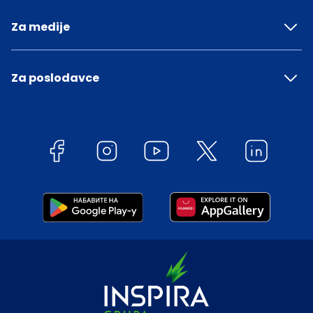
Za medije
Za poslodavce