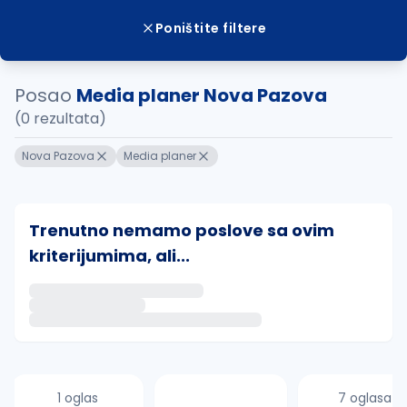
Poništite filtere
Posao
Media planer Nova Pazova
(0 rezultata)
Nova Pazova
Media planer
Trenutno nemamo poslove sa ovim
kriterijumima, ali...
Ako sačuvate ovu pretragu, obavestićemo vas putem 
uvajte pretragu
1 oglas
7 oglasa