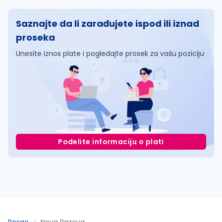
Saznajte da li zarađujete ispod ili iznad
proseka
Unesite iznos plate i pogledajte prosek za vašu poziciju
Podelite informaciju o plati
Posao
Nova Pazova