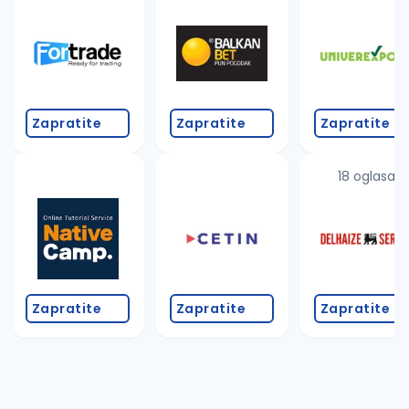
Takođe možete da:
proverite pravopisne greške (koristite č, ć, š, đ, ž,
povećajte radijus za odabrani grad
promenite odabrane filtere pretrage
Zapratite
Zapratite
Zapratite
18 oglasa
Zapratite
Zapratite
Zapratite