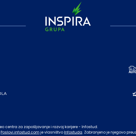
o centra za zapošljavanje i razvoj karijere - Infostud.
Poslovi.infostud.com
je vlasništvo
Infostuda
. Zabranjeno je njegovo preu