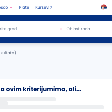
osao
Plate
Kursevi
Oblast rada
rite grad
Oblast rada
ezultata)
ovim kriterijumima, ali...
s putem email-a kada se pojave novi poslovi.