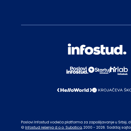
Poslovi Infostud vodeća platforma za zapošljavanje u Srbiji, de
©
Infostud rešenja d.o.o. Subotica
, 2000 -
2026
. Sadržaj sajta