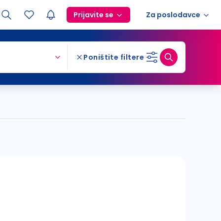
Prijavite se
Za poslodavce
Poništite filtere