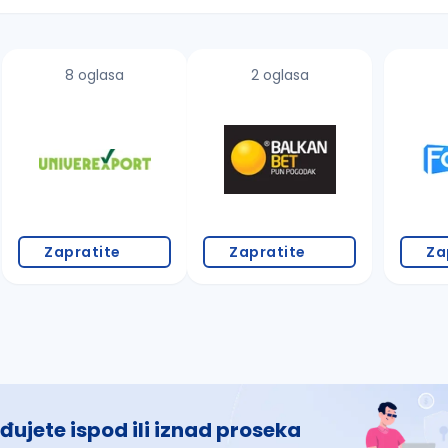
8 oglasa
2 oglasa
 š, đ, ž, dž)
Zapratite
Zapratite
Za
đujete ispod ili iznad proseka