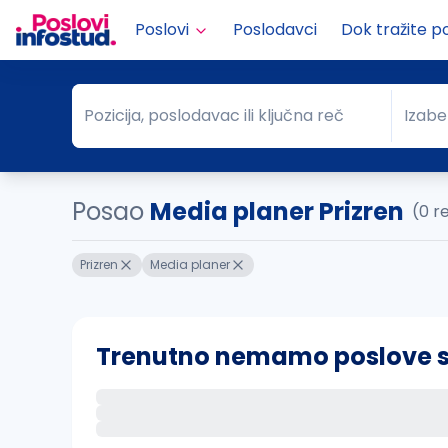
Poslovi
Poslodavci
Dok tražite p
Pozicija, poslodavac ili ključna reč
Izabe
Pozicija, poslodavac ili ključna reč
Grad
Posao
Media planer Prizren
(0 r
Prizren
Media planer
Trenutno nemamo poslove sa 
Ako sačuvate ovu pretragu, obavestićemo va