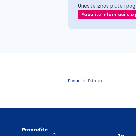
Unesite iznos plate i pog
Podelite informaciju o 
Posao
Prizren
Pronađite
Za