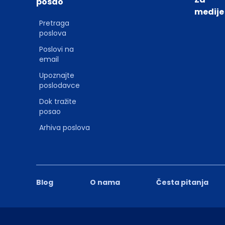
posao
medije
Pretraga
poslova
Poslovi na
email
Upoznajte
poslodavce
Dok tražite
posao
Arhiva poslova
Blog
O nama
Česta pitanja