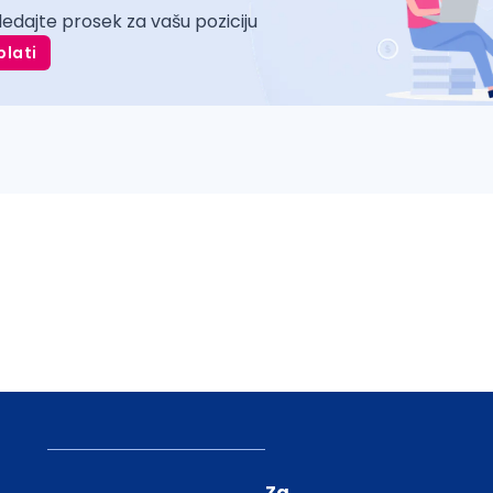
ledajte prosek za vašu poziciju
plati
Za