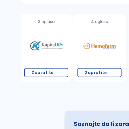
Sačuvajte pretragu
3 oglasa
4 oglasa
Takođe možete da:
proverite pravopisne greške (koristite č, ć,
povećajte radijus za odabrani grad
promenite odabrane filtere pretrage
Zapratite
Zapratite
Saznajte da li zara