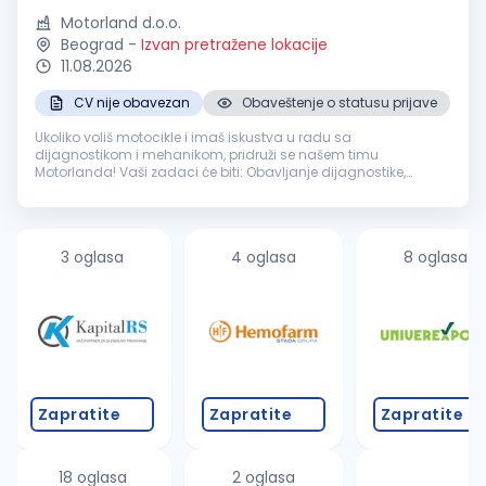
Motorland d.o.o.
Beograd
-
Izvan pretražene lokacije
11.08.2026
CV nije obavezan
Obaveštenje o statusu prijave
Ukoliko voliš motocikle i imaš iskustva u radu sa
dijagnostikom i mehanikom, pridruži se našem timu
Motorlanda! Vaši zadaci će biti: Obavljanje dijagnostike,
servisiranje i popravka motocikala u skladu sa tehničkim
uputstvima, procedurama i standard...
3 oglasa
4 oglasa
8 oglasa
Zapratite
Zapratite
Zapratite
18 oglasa
2 oglasa