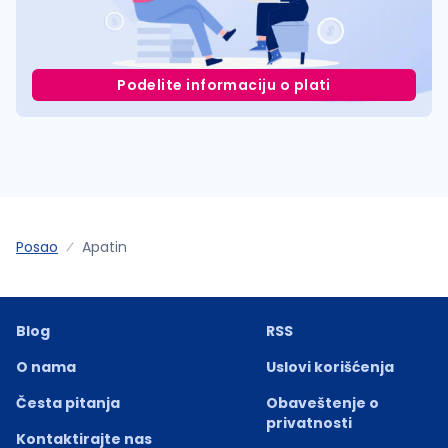
Podelite informaciju o plati
Posao
Apatin
Blog
RSS
O nama
Uslovi korišćenja
Česta pitanja
Obaveštenje o
privatnosti
Kontaktirajte nas