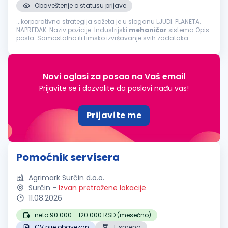
Obaveštenje o statusu prijave
...korporativna strategija sažeta je u sloganu LJUDI. PLANETA.
NAPREDAK. Naziv pozicije: Industrijski
mehaničar
sistema Opis
posla: Samostalno ili timsko izvršavanje svih zadataka
inspekcije i održavanja mehaničke opreme i sistema Analiza
kvarova i otklanjanje...
Novi oglasi za posao na Vaš email
Prijavite se i dozvolite da poslovi nađu vas!
Prijavite me
Pomoćnik servisera
Agrimark Surčin d.o.o.
Surčin
-
Izvan pretražene lokacije
11.08.2026
neto 90.000 - 120.000 RSD (mesečno)
CV nije obavezan
1. smena