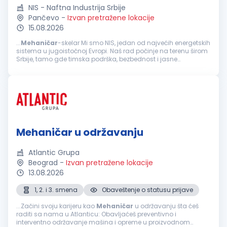
NIS - Naftna Industrija Srbije
Pančevo
-
Izvan pretražene lokacije
15.08.2026
...
Mehaničar
-skelar Mi smo NIS, jedan od najvećih energetskih
sistema u jugoistočnoj Evropi. Naš rad počinje na terenu širom
Srbije, tamo gde timska podrška, bezbednost i jasne
odgovornosti znače najviše. Ukoliko si zainteresovan/a da
svoju...
Mehaničar u održavanju
Atlantic Grupa
Beograd
-
Izvan pretražene lokacije
13.08.2026
1, 2. i 3. smena
Obaveštenje o statusu prijave
...Začini svoju karijeru kao
Mehaničar
u održavanju šta ćeš
raditi sa nama u Atlanticu: Obavljaćeš preventivno i
interventno održavanje mašina i opreme u proizvodnom