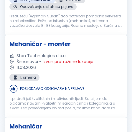
Obaveštenje o statusu prijave
Preduzeću "Agrimark Surčin" doo potreban pomoćnik servisera
za robokosilice. Poželjno iskustvo (mehanika), potrebna
vozačka dozvola B i BE kategorije. Radno mesto je u Surčinu a
za radnike koji nisu iz Beograda poslodavac obezbeđuje
smeštaj. CV slati...
Mehaničar - monter
Stan Technologies d.o.o.
Šimanovci
-
Izvan pretražene lokacije
11.08.2026
1. smena
POSLODAVAC ODGOVARA NA PRIJAVE
...pridruži još kvalitetnih i motivisanih ljudi. Sa ciljem da
ojačamo naš tim kvalitetnim saradnicima i kolegama, a u
skladu sa povećanjem obima posla, tražimo kandidate za
poziciju:
MEHANIČAR
- MONTER ...
Mehaničar