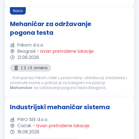
pogonu Dijagnostikovaćeš i otklanjati kvarove, učestvovati u
remontima, montaži...
Novo
Mehaničar za održavanje
pogona testa
Frikom d.o.o.
Beograd
-
Izvan pretražene lokacije
21.08.2026
1, 2. i 3. smena
...Kompanija Frikom, lider u proizvodnji i distribuciji sladoleda i
smrznute hrane, u potrazi je za kolegom na poziciji:
Mehaničar
za održavanje pogona testa Beograd
Odgovornosti i zaduženja: Podmazivanje i podešavanje
uređaja kao i njihovi...
Industrijski mehaničar sistema
PWO SEE d.o.o.
Čačak
-
Izvan pretražene lokacije
18.08.2026