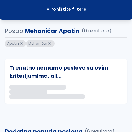
Poništite filtere
Posao
Mehaničar Apatin
(0 rezultata)
Apatin
Mehaničar
Trenutno nemamo poslove sa ovim
kriterijumima, ali...
Ako sačuvate ovu pretragu, obavestićemo vas putem 
uvajte pretragu
Dodatna ponuda poslova
(8 rezultata)