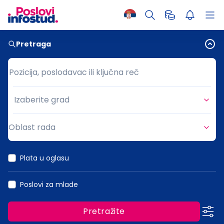
Pretraga
Pozicija, poslodavac ili ključna reč
Pozicija, poslodavac ili ključna reč
Izaberite grad
Grad
Oblast rada
Oblast rada
Plata u oglasu
Poslovi za mlade
Pretražite