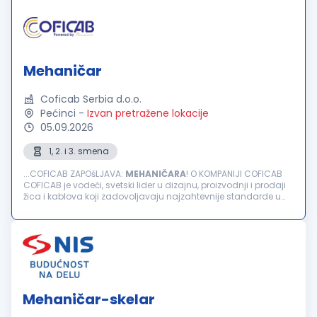
Mehaničar
Coficab Serbia d.o.o.
Pećinci
-
Izvan pretražene lokacije
05.09.2026
1, 2. i 3. smena
...COFICAB ZAPOšLJAVA:
MEHANIČARA
! O KOMPANIJI COFICAB
COFICAB je vodeći, svetski lider u dizajnu, proizvodnji i prodaji
žica i kablova koji zadovoljavaju najzahtevnije standarde u
automobilskoj industriji. Kompanija COFICAB, koja posluje...
Mehaničar-skelar