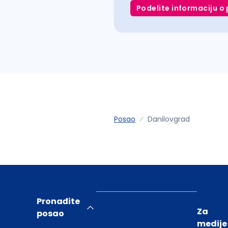
Podelite informaciju o 
Posao
Danilovgrad
Pronađite
Za
posao
medije