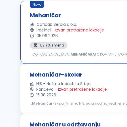
Novo
Mehaničar
Coficab Serbia d.o.o.
Pećinci
-
Izvan pretražene lokacije
05.09.2026
1, 2. i 3. smena
...COFICAB ZAPOšLJAVA:
MEHANIČARA
! O KOMPANIJI COFIC
najzahtevnije standarde u automobilskoj industriji. Komp
Mehaničar-skelar
NIS - Naftna Industrija Srbije
Pančevo
-
Izvan pretražene lokacije
15.08.2026
...
Mehaničar
-skelar Mi smo NIS, jedan od najvećih energetskih sistema u jugoistočnoj Evropi. Naš rad počinje na terenu širom Srbije, tamo gde timska podrška,
bezbednost i jasne odgovornosti znače najviše. Ukoliko s
Mehaničar u održavanju