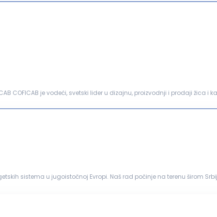
AB COFICAB je vodeći, svetski lider u dizajnu, proizvodnji i prodaji žica i 
anija COFICAB, koja posluje...
i zainteresovan/a da svoju...