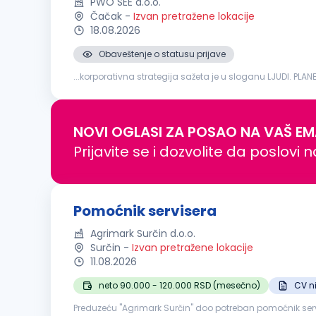
PWO SEE d.o.o.
Čačak
-
Izvan pretražene lokacije
18.08.2026
Obaveštenje o statusu prijave
...korporativna strategija sažeta je u sloganu LJUDI. PLANE
inspekcije i održavanja mehaničke opreme i sistema Anali
NOVI OGLASI ZA POSAO NA VAŠ EM
Prijavite se i dozvolite da poslovi 
Pomoćnik servisera
Agrimark Surčin d.o.o.
Surčin
-
Izvan pretražene lokacije
11.08.2026
neto 90.000 - 120.000 RSD (mesečno)
CV n
Preduzeću "Agrimark Surčin" doo potreban pomoćnik servi