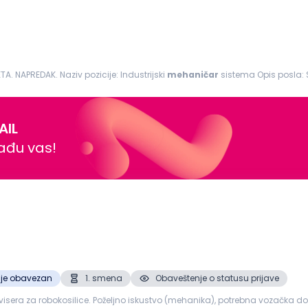
TA. NAPREDAK. Naziv pozicije: Industrijski
mehaničar
sistema Opis posla: Samostalno ili timsko izvršavanje svih zadataka
za kvarova i otklanjanje...
AIL
nađu vas!
ije obavezan
1. smena
Obaveštenje o statusu prijave
sera za robokosilice. Poželjno iskustvo (mehanika), potrebna vozačka doz