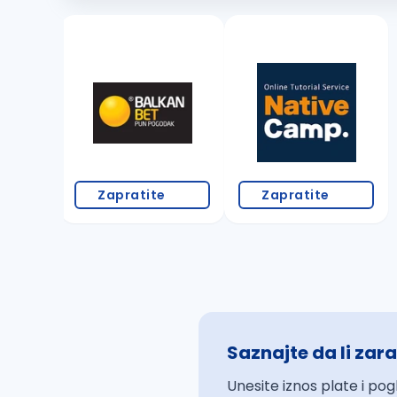
Zapratite
Zapratite
Saznajte da li zara
Unesite iznos plate i pog