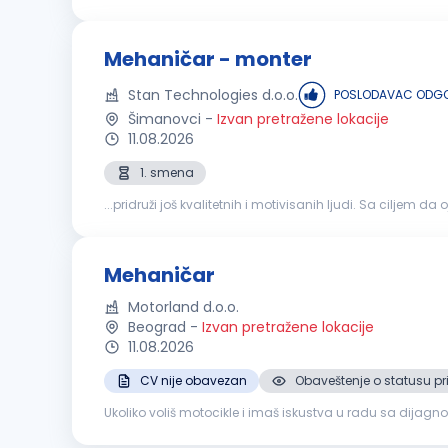
radnike koji nisu iz Beograda poslodavac obezbeđuje smeš
Mehaničar - monter
Stan Technologies d.o.o.
POSLODAVAC ODGO
Šimanovci
-
Izvan pretražene lokacije
11.08.2026
1. smena
...pridruži još kvalitetnih i motivisanih ljudi. Sa cilj
MEHANIČAR
- MONTER ...
Mehaničar
Motorland d.o.o.
Beograd
-
Izvan pretražene lokacije
11.08.2026
CV nije obavezan
Obaveštenje o statusu pr
Ukoliko voliš motocikle i imaš iskustva u radu sa dijagnostikom i mehanikom,
motocikala u skladu sa tehničkim uputstvima, procedur