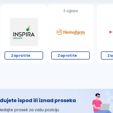
3 oglasa
Zapratite
Zapratite
Za
đujete ispod ili iznad proseka
ledajte prosek za vašu poziciju