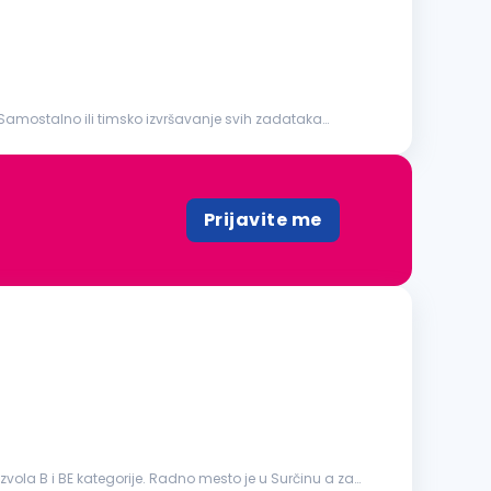
Prijavite me
vola B i BE kategorije. Radno mesto je u Surčinu a za