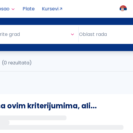
osao
Plate
Kursevi
Oblast rada
rite grad
Oblast rada
(0 rezultata)
ovim kriterijumima, ali...
s putem email-a kada se pojave novi poslovi.