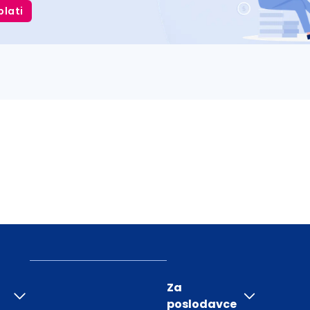
plati
Za
poslodavce