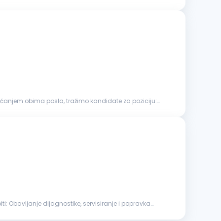
ovećanjem obima posla, tražimo kandidate za poziciju:
ravka