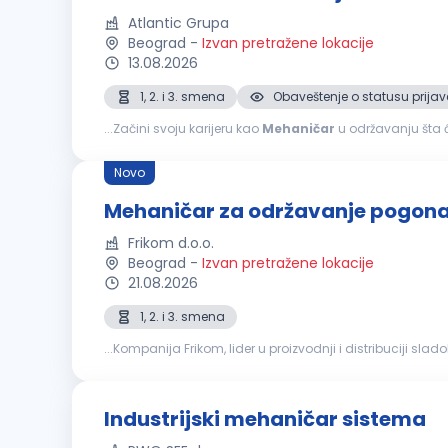
Atlantic Grupa
Beograd
-
Izvan pretražene lokacije
13.08.2026
1, 2. i 3. smena
Obaveštenje o statusu prijav
...Začini svoju karijeru kao
Mehaničar
u održavanju šta ćeš raditi sa nama u Atla
proizvodnom pogonu Dijagnostikovaćeš i otklanjati kvar
Novo
Mehaničar za održavanje pogona
Frikom d.o.o.
Beograd
-
Izvan pretražene lokacije
21.08.2026
1, 2. i 3. smena
...Kompanija Frikom, lider u proizvodnji i distribuciji sla
zaduženja: Podmazivanje i podešavanje uređaja kao i nj
Industrijski mehaničar sistema