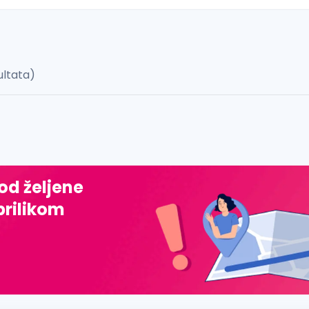
ultata)
 š, đ, ž, dž)
 od željene
prilikom