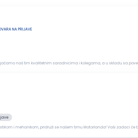
taj. CV slati...
VARA NA PRIJAVE
em da ojačamo naš tim kvalitetnim saradnicima i kolegama, a u skladu sa p
ijave
 pridruži se našem timu Motorlanda! Vaši zadaci će biti: Obavljanje dijagnostike, servisiranje i pop
ama i standard...