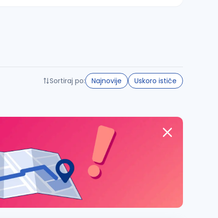
Sortiraj po:
Najnovije
Uskoro ističe