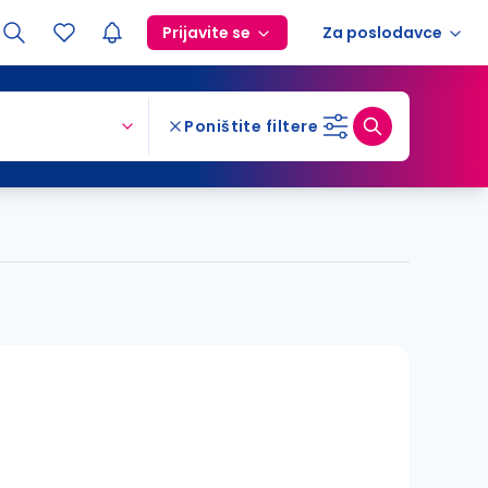
Prijavite se
Za poslodavce
Poništite filtere