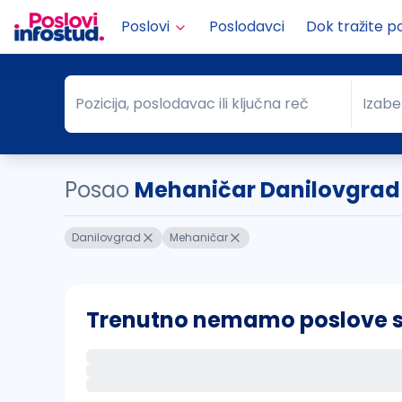
Poslovi
Poslodavci
Dok tražite p
Pozicija, poslodavac ili ključna reč
Izabe
Pozicija, poslodavac ili ključna reč
Grad
Posao
Mehaničar Danilovgrad
Danilovgrad
Mehaničar
Trenutno nemamo poslove sa 
Ako sačuvate ovu pretragu, obavestićemo va