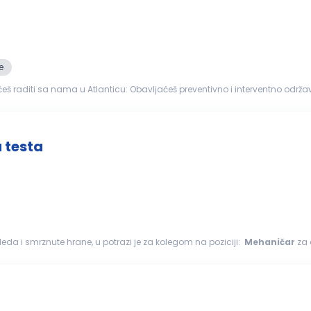
e
nticu: Obavljaćeš preventivno i interventno održavanje mašina i opreme u
ove, učestvovati u remontima, montaži...
 testa
doleda i smrznute hrane, u potrazi je za kolegom na poziciji:
Mehaničar
za 
ihovi...