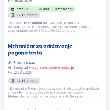
06.09.2026
neto 70.000 - 120.000 RSD (mesečno)
1, 2. i 3. smena
...Potreban
mehaničar
sa iskustvom u radu sa
poljoprivrednim mašinama, radi se u smenama kad je
sezona, plata od 60.000 do 100.000 dinara....
Mehaničar za održavanje
pogona testa
Frikom d.o.o.
Beograd
-
Izvan pretražene lokacije
21.08.2026
1, 2. i 3. smena
...Kompanija Frikom, lider u proizvodnji i distribuciji sladoleda i
smrznute hrane, u potrazi je za kolegom na poziciji:
Mehaničar
za održavanje pogona testa Beograd
Odgovornosti i zaduženja: Podmazivanje i podešavanje
uređaja kao i njihovi...