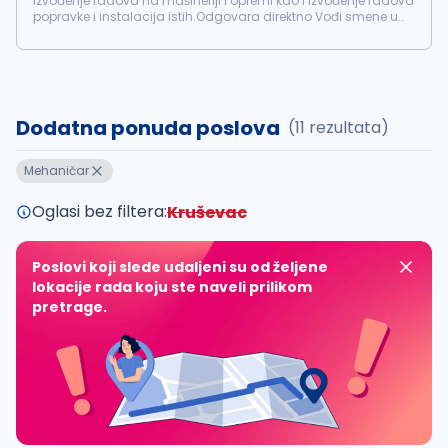
izvođenje radova na mašineriji i opremi kao i izvođenje radova
popravke i instalacija istih.Odgovara direktno Vođi smene u
održavanju. Radne obaveze uključuju ali nisu ograničene na:
Provera stanja opreme...
Dodatna ponuda poslova
(11 rezultata)
Mehaničar
Oglasi bez filtera:
Kruševac
Poslovi koji slede udaljeni su od željene
lokacije rada koju ste naveli prilikom
pretrage.