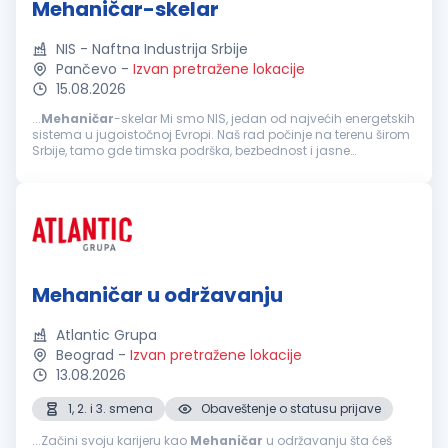
Mehaničar-skelar
NIS - Naftna Industrija Srbije
Pančevo
-
Izvan pretražene lokacije
15.08.2026
...
Mehaničar
-skelar Mi smo NIS, jedan od najvećih energetskih
sistema u jugoistočnoj Evropi. Naš rad počinje na terenu širom
Srbije, tamo gde timska podrška, bezbednost i jasne
odgovornosti znače najviše. Ukoliko si zainteresovan/a da
svoju...
Mehaničar u održavanju
Atlantic Grupa
Beograd
-
Izvan pretražene lokacije
13.08.2026
1, 2. i 3. smena
Obaveštenje o statusu prijave
...Začini svoju karijeru kao
Mehaničar
u održavanju šta ćeš