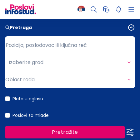
Pretraga
Pozicija, poslodavac ili ključna reč
Pozicija, poslodavac ili ključna reč
Izaberite grad
Grad
Oblast rada
Oblast rada
Plata u oglasu
Poslovi za mlade
Pretražite