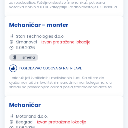
za robokosilice. Poželjno iskustvo (mehanika), potrebna
vozačka dozvola B i BE kategorije. Radno mesto je u Surčinu a
za radnike koji nisu iz Beograda poslodavac obezbeđuje
smeštaj. CV slati...
Mehaničar - monter
Stan Technologies d.o.o.
Šimanovci
-
Izvan pretražene lokacije
11.08.2026
1. smena
POSLODAVAC ODGOVARA NA PRIJAVE
...pridruži još kvalitetnih i motivisanih ljudi. Sa ciljem da
ojačamo naš tim kvalitetnim saradnicima i kolegama, a u
skladu sa povećanjem obima posla, tražimo kandidate za
poziciju:
MEHANIČAR
- MONTER ...
Mehaničar
Motorland d.o.o.
Beograd
-
Izvan pretražene lokacije
11.08.2026