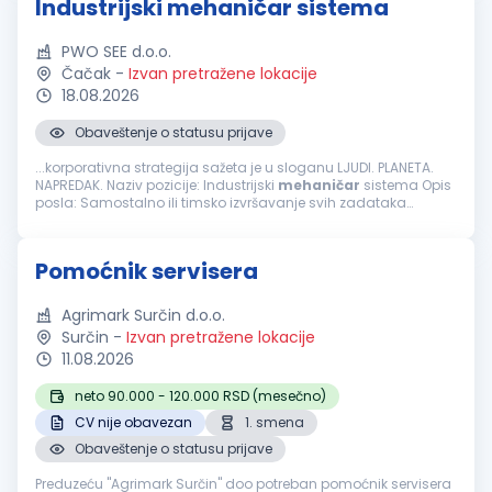
Industrijski mehaničar sistema
PWO SEE d.o.o.
Čačak
-
Izvan pretražene lokacije
18.08.2026
Obaveštenje o statusu prijave
...korporativna strategija sažeta je u sloganu LJUDI. PLANETA.
NAPREDAK. Naziv pozicije: Industrijski
mehaničar
sistema Opis
posla: Samostalno ili timsko izvršavanje svih zadataka
inspekcije i održavanja mehaničke opreme i sistema Analiza
kvarova i otklanjanje...
Pomoćnik servisera
Agrimark Surčin d.o.o.
Surčin
-
Izvan pretražene lokacije
11.08.2026
neto 90.000 - 120.000 RSD (mesečno)
CV nije obavezan
1. smena
Obaveštenje o statusu prijave
Preduzeću "Agrimark Surčin" doo potreban pomoćnik servisera