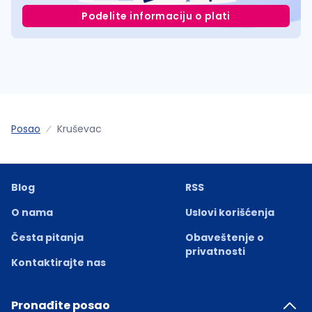
Podelite informaciju o plati
Posao
Kruševac
Blog
RSS
O nama
Uslovi korišćenja
Česta pitanja
Obaveštenje o
privatnosti
Kontaktirajte nas
Pronađite posao