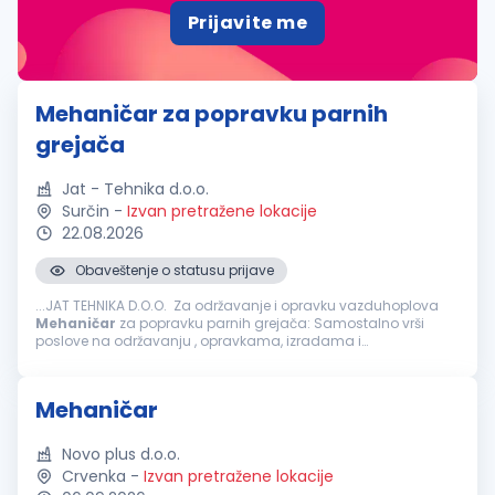
Prijavite me
Mehaničar za popravku parnih
grejača
Jat - Tehnika d.o.o.
Surčin
-
Izvan pretražene lokacije
22.08.2026
Obaveštenje o statusu prijave
...JAT TEHNIKA D.O.O. Za održavanje i opravku vazduhoplova
Mehaničar
za popravku parnih grejača: Samostalno vrši
poslove na održavanju , opravkama, izradama i
adaptacijama pogonske opreme i instalacija. Vrši poslove
rukovanja pogonskom...
Mehaničar
Novo plus d.o.o.
Crvenka
-
Izvan pretražene lokacije