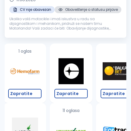
CV nije obavezan
Obaveštenje o statusu prijave
Ukoliko voliš motocikle i imaš iskustva u radu sa
dijagnostikom i mehanikom, pridruži se našem timu
Motorlanda! Vaši zadaci će biti: Obavljanje dijagnostike,
servisiranje i popravka motocikala u skladu sa tehničkim
uputstvima, procedurama i standard...
1 oglas
Zapratite
Zapratite
Zapratite
11 oglasa