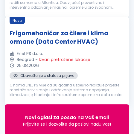
raditi sa nama u Atlanticu: Obavljaćeš preventivno i
interventno održavanje mašina i opreme u proizvodnom
pogonu Dijagnostikovaćeš i otklanjati kvarove, učestvovati u
remontima, montaži...
Novo
Frigomehaničar za čilere i klima
ormane (Data Center HVAC)
Enel PS d.o.o.
Beograd
-
Izvan pretražene lokacije
25.08.2026
Obaveštenje o statusu prijave
O nama ENEL PS više od 30 godina uspešno realizuje projekte
montaže, servisiranja i održavanja sistema napajanja,
klimatizacije, hlađenja i infrastrukturne opreme za data centre
u Srbiji i regionu. Pored toga, razvijamo tehnička rešenja i
bavimo se p...
Novi oglasi za posao na Vaš email
Prijavite se i dozvolite da poslovi nađu vas!