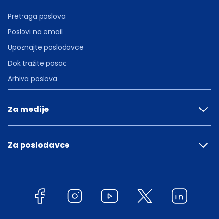
Pretraga poslova
Poslovi na email
Upoznajte poslodavce
Dok tražite posao
Arhiva poslova
Za medije
Za poslodavce