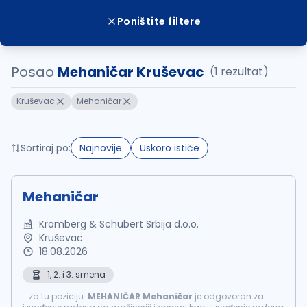
Poništite filtere
Posao
Mehaničar Kruševac
(1 rezultat)
Kruševac
Mehaničar
Sortiraj po:
Najnovije
Uskoro ističe
Mehaničar
Kromberg & Schubert Srbija d.o.o.
Kruševac
18.08.2026
1, 2. i 3. smena
...za tu poziciju:
MEHANIČAR
Mehaničar
je odgovoran za