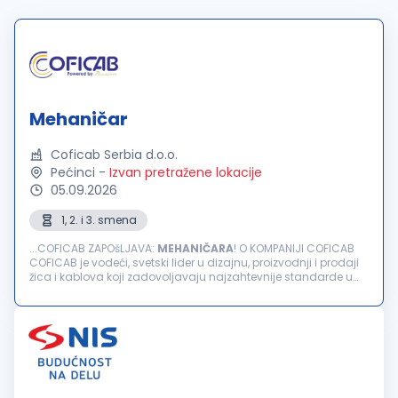
Mehaničar
Coficab Serbia d.o.o.
Pećinci
-
Izvan pretražene lokacije
05.09.2026
1, 2. i 3. smena
...COFICAB ZAPOšLJAVA:
MEHANIČARA
! O KOMPANIJI COFICAB
COFICAB je vodeći, svetski lider u dizajnu, proizvodnji i prodaji
žica i kablova koji zadovoljavaju najzahtevnije standarde u
automobilskoj industriji. Kompanija COFICAB, koja posluje...