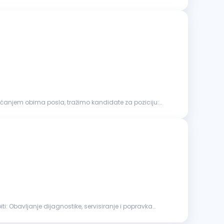
ovećanjem obima posla, tražimo kandidate za poziciju:
ravka