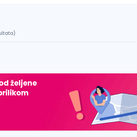
ultata)
 š, đ, ž, dž)
 od željene
prilikom