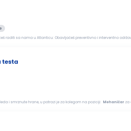
e
nticu: Obavljaćeš preventivno i interventno održavanje mašina i opreme u
ove, učestvovati u remontima, montaži...
 testa
doleda i smrznute hrane, u potrazi je za kolegom na poziciji:
Mehaničar
za 
ihovi...