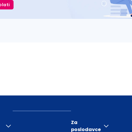
plati
Za
poslodavce