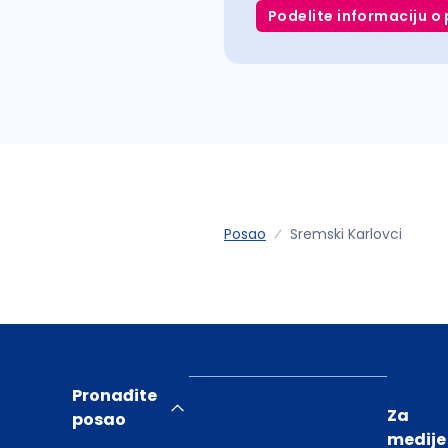
Podelite informaciju o 
Posao
Sremski Karlovci
Pronađite
Za
posao
medije