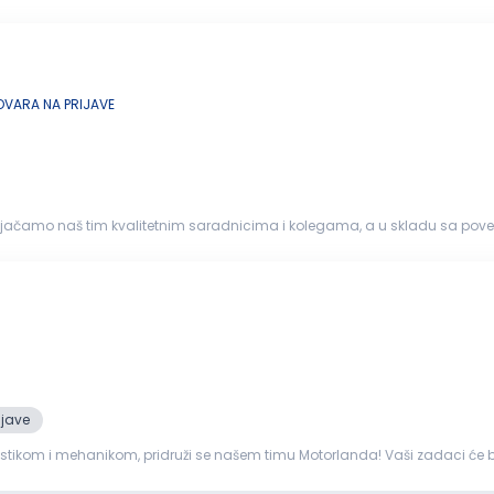
taj. CV slati...
VARA NA PRIJAVE
em da ojačamo naš tim kvalitetnim saradnicima i kolegama, a u skladu sa p
ijave
 pridruži se našem timu Motorlanda! Vaši zadaci će biti: Obavljanje dijagnostike, servisiranje i pop
ama i standard...