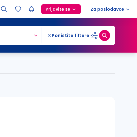
Prijavite se
Za poslodavce
Poništite filtere