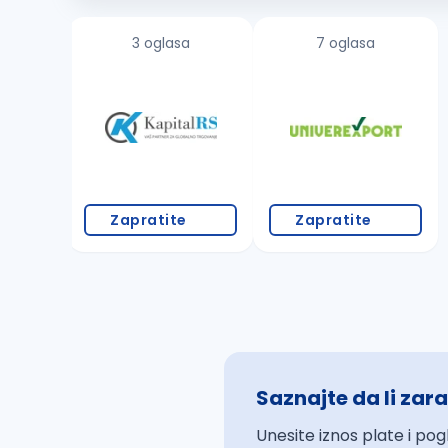
3 oglasa
7 oglasa
Zapratite
Zapratite
Saznajte da li zara
Unesite iznos plate i pog