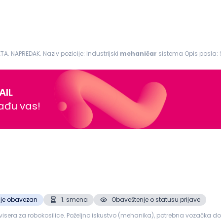
TA. NAPREDAK. Naziv pozicije: Industrijski
mehaničar
sistema Opis posla: Samostalno ili timsko izvršavanje svih zadataka
za kvarova i otklanjanje...
AIL
nađu vas!
ije obavezan
1. smena
Obaveštenje o statusu prijave
sera za robokosilice. Poželjno iskustvo (mehanika), potrebna vozačka doz