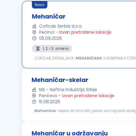
Novo
Mehaničar
Coficab Serbia d.o.o.
Pećinci
-
Izvan pretražene lokacije
05.09.2026
1, 2. i 3. smena
...COFICAB ZAPOšLJAVA:
MEHANIČARA
! O KOMPANIJI COFIC
najzahtevnije standarde u automobilskoj industriji. Komp
Mehaničar-skelar
NIS - Naftna Industrija Srbije
Pančevo
-
Izvan pretražene lokacije
15.08.2026
...
Mehaničar
-skelar Mi smo NIS, jedan od najvećih energetskih sistema u jugoistočnoj Evropi. Naš rad počinje na terenu širom Srbije, tamo gde timska podrška,
bezbednost i jasne odgovornosti znače najviše. Ukoliko s
Mehaničar u održavanju