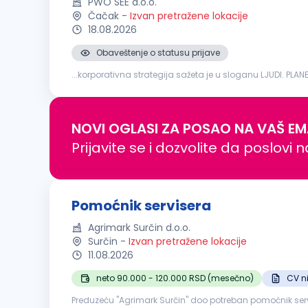
PWO SEE d.o.o.
Čačak
-
Izvan pretražene lokacije
18.08.2026
Obaveštenje o statusu prijave
...korporativna strategija sažeta je u sloganu LJUDI. PLANE
inspekcije i održavanja mehaničke opreme i sistema Anali
NOVI OGLASI ZA POSAO NA VAŠ EM
Prijavite se i dozvolite da poslovi 
Pomoćnik servisera
Agrimark Surčin d.o.o.
Surčin
-
Izvan pretražene lokacije
11.08.2026
neto 90.000 - 120.000 RSD (mesečno)
CV n
Preduzeću "Agrimark Surčin" doo potreban pomoćnik servi