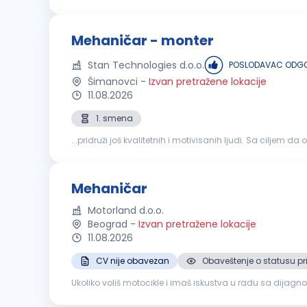
radnike koji nisu iz Beograda poslodavac obezbeđuje smeš
Mehaničar - monter
Stan Technologies d.o.o.
POSLODAVAC ODGO
Šimanovci
-
Izvan pretražene lokacije
11.08.2026
1. smena
...pridruži još kvalitetnih i motivisanih ljudi. Sa cilj
MEHANIČAR
- MONTER ...
Mehaničar
Motorland d.o.o.
Beograd
-
Izvan pretražene lokacije
11.08.2026
CV nije obavezan
Obaveštenje o statusu pr
Ukoliko voliš motocikle i imaš iskustva u radu sa dijagnostikom i mehanikom,
motocikala u skladu sa tehničkim uputstvima, procedur