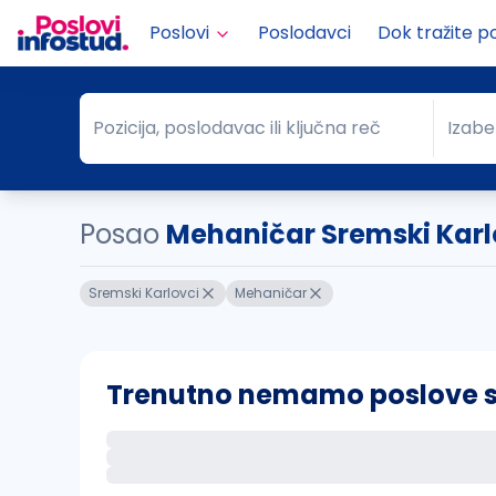
Poslovi
Poslodavci
Dok tražite p
Pozicija, poslodavac ili ključna reč
Izabe
Pozicija, poslodavac ili ključna reč
Grad
Posao
Mehaničar Sremski Karl
Sremski Karlovci
Mehaničar
Trenutno nemamo poslove sa 
Ako sačuvate ovu pretragu, obavestićemo va