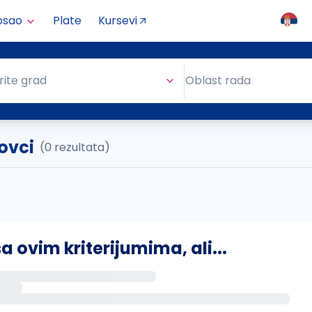
osao
Plate
Kursevi
Oblast rada
rite grad
Oblast rada
ovci
(0 rezultata)
ovim kriterijumima, ali...
s putem email-a kada se pojave novi poslovi.