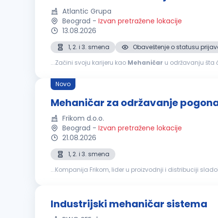
Atlantic Grupa
Beograd
-
Izvan pretražene lokacije
13.08.2026
1, 2. i 3. smena
Obaveštenje o statusu prijav
...Začini svoju karijeru kao
Mehaničar
u održavanju šta ćeš raditi sa nama u Atla
proizvodnom pogonu Dijagnostikovaćeš i otklanjati kvar
Novo
Mehaničar za održavanje pogona
Frikom d.o.o.
Beograd
-
Izvan pretražene lokacije
21.08.2026
1, 2. i 3. smena
...Kompanija Frikom, lider u proizvodnji i distribuciji sla
zaduženja: Podmazivanje i podešavanje uređaja kao i nj
Industrijski mehaničar sistema