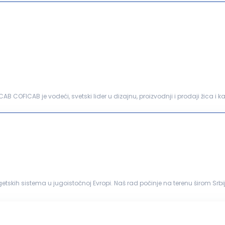
AB COFICAB je vodeći, svetski lider u dizajnu, proizvodnji i prodaji žica i 
anija COFICAB, koja posluje...
i zainteresovan/a da svoju...