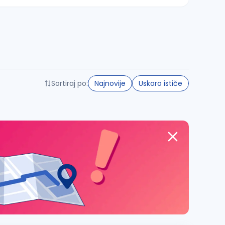
Sortiraj po:
Najnovije
Uskoro ističe