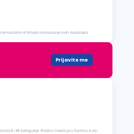
Prijavite me
vola B i BE kategorije. Radno mesto je u Surčinu a za