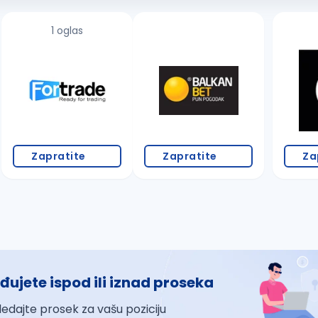
1 oglas
Zapratite
Zapratite
Za
đujete ispod ili iznad proseka
ledajte prosek za vašu poziciju