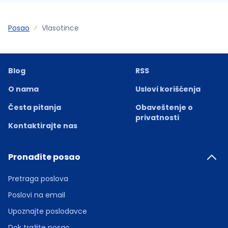
Posao
Vlasotince
Blog
RSS
O nama
Uslovi korišćenja
Česta pitanja
Obaveštenje o
privatnosti
Kontaktirajte nas
Pronađite posao
Pretraga poslova
Poslovi na email
Upoznajte poslodavce
Dok tražite posao