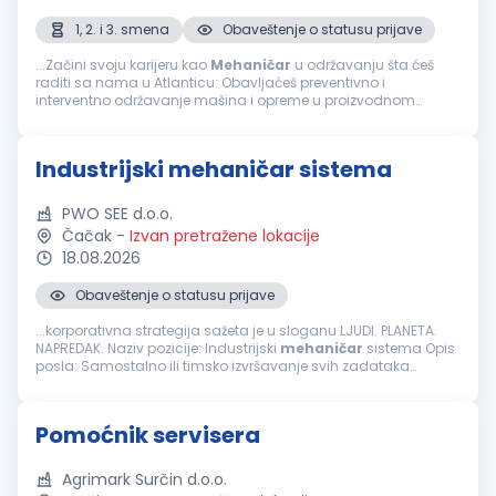
1, 2. i 3. smena
Obaveštenje o statusu prijave
...Začini svoju karijeru kao
Mehaničar
u održavanju šta ćeš
raditi sa nama u Atlanticu: Obavljaćeš preventivno i
interventno održavanje mašina i opreme u proizvodnom
pogonu Dijagnostikovaćeš i otklanjati kvarove, učestvovati u
remontima, montaži...
Industrijski mehaničar sistema
PWO SEE d.o.o.
Čačak
-
Izvan pretražene lokacije
18.08.2026
Obaveštenje o statusu prijave
...korporativna strategija sažeta je u sloganu LJUDI. PLANETA.
NAPREDAK. Naziv pozicije: Industrijski
mehaničar
sistema Opis
posla: Samostalno ili timsko izvršavanje svih zadataka
inspekcije i održavanja mehaničke opreme i sistema Analiza
kvarova i otklanjanje...
Pomoćnik servisera
Agrimark Surčin d.o.o.