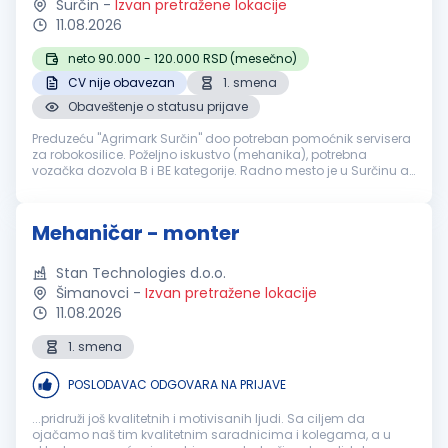
Surčin
-
Izvan pretražene lokacije
11.08.2026
neto 90.000 - 120.000 RSD (mesečno)
CV nije obavezan
1. smena
Obaveštenje o statusu prijave
Preduzeću "Agrimark Surčin" doo potreban pomoćnik servisera
za robokosilice. Poželjno iskustvo (mehanika), potrebna
vozačka dozvola B i BE kategorije. Radno mesto je u Surčinu a
za radnike koji nisu iz Beograda poslodavac obezbeđuje
smeštaj. CV slati...
Mehaničar - monter
Stan Technologies d.o.o.
Šimanovci
-
Izvan pretražene lokacije
11.08.2026
1. smena
POSLODAVAC ODGOVARA NA PRIJAVE
...pridruži još kvalitetnih i motivisanih ljudi. Sa ciljem da
ojačamo naš tim kvalitetnim saradnicima i kolegama, a u