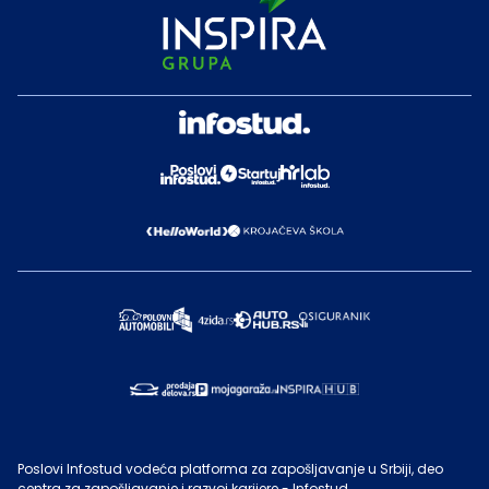
Poslovi Infostud vodeća platforma za zapošljavanje u Srbiji, deo
centra za zapošljavanje i razvoj karijere - Infostud.