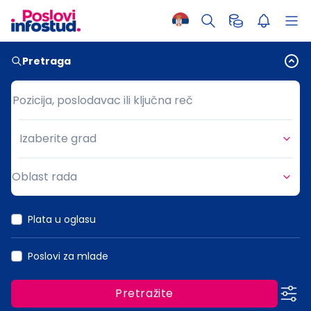
Pretraga
Pozicija, poslodavac ili ključna reč
Pozicija, poslodavac ili ključna reč
Izaberite grad
Grad
Oblast rada
Oblast rada
Plata u oglasu
Poslovi za mlade
Pretražite