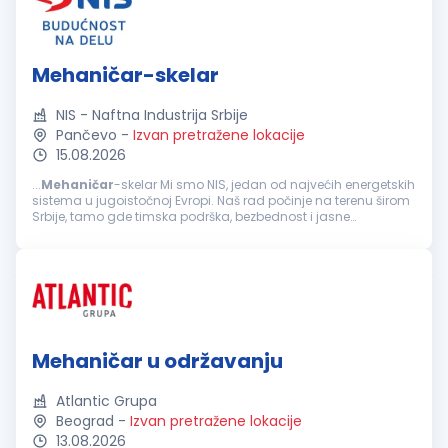
Mehaničar-skelar
NIS - Naftna Industrija Srbije
Pančevo
-
Izvan pretražene lokacije
15.08.2026
...
Mehaničar
-skelar Mi smo NIS, jedan od najvećih energetskih
sistema u jugoistočnoj Evropi. Naš rad počinje na terenu širom
Srbije, tamo gde timska podrška, bezbednost i jasne
odgovornosti znače najviše. Ukoliko si zainteresovan/a da
svoju...
Mehaničar u održavanju
Atlantic Grupa
Beograd
-
Izvan pretražene lokacije
13.08.2026