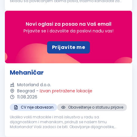
skladu sa povećanjem obima posla, tražimo kandidate za
poziciju:
MEHANIČAR
- MONTER ...
Novi oglasi za posao na Vaš email
Prijavite se i dozvolite da poslovi nađu vas!
Prijavite me
Mehaničar
Motorland d.o.o.
Beograd
-
Izvan pretražene lokacije
11.08.2026
CV nije obavezan
Obaveštenje o statusu prijave
Ukoliko voliš motocikle i imaš iskustva u radu sa
dijagnostikom i mehanikom, pridruži se našem timu
Motorlanda! Vaši zadaci će biti: Obavljanje dijagnostike,
servisiranje i popravka motocikala u skladu sa tehničkim
uputstvima, procedurama i standard...