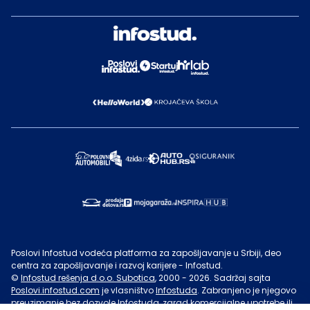
Poslovi Infostud vodeća platforma za zapošljavanje u Srbiji, deo
centra za zapošljavanje i razvoj karijere - Infostud.
©
Infostud rešenja d.o.o. Subotica
, 2000 -
2026
. Sadržaj sajta
Poslovi.infostud.com
je vlasništvo
Infostuda
. Zabranjeno je njegovo
preuzimanje bez dozvole
Infostuda
, zarad komercijalne upotrebe ili