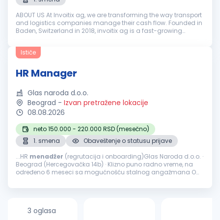
ABOUT US At Invoitix ag, we are transforming the way transport
and logistics companies manage their cash flow. Founded in
Baden, Switzerland in 2018, invoitix ag is a fast-growing
European factoring company providing digital financial
solutions to ro...
Ističe
HR Manager
Glas naroda d.o.o.
Beograd
-
Izvan pretražene lokacije
08.08.2026
neto 150.000 - 220.000 RSD (mesečno)
1. smena
Obaveštenje o statusu prijave
...HR
menadžer
(regrutacija i onboarding)Glas Naroda d.o.o. ·
Beograd (Hercegovačka 14b) · Klizno puno radno vreme, na
određeno 6 meseci sa mogućnošću stalnog angažmana O
nama Glas Naroda je srpska civic-tech platforma preko koje...
3 oglasa