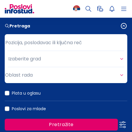
Pretraga
Pozicija, poslodavac ili ključna reč
Pozicija, poslodavac ili ključna reč
Izaberite grad
Grad
Oblast rada
Oblast rada
Plata u oglasu
Poslovi za mlade
Pretražite