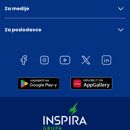
Za medije
Za poslodavce