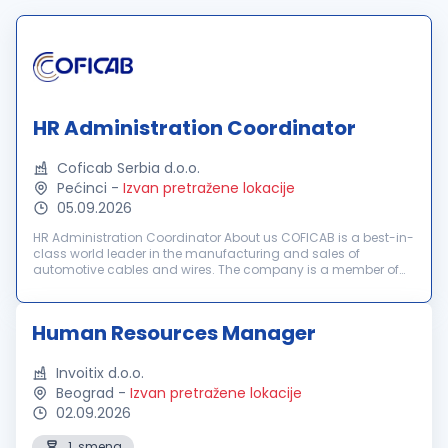
HR Administration Coordinator
Coficab Serbia d.o.o.
Pećinci
-
Izvan pretražene lokacije
05.09.2026
HR Administration Coordinator About us COFICAB is a best-in-
class world leader in the manufacturing and sales of
automotive cables and wires. The company is a member of
the Tunisian multinational industrial group, ELLOUMI Group,
founded in 1946. COF...
Human Resources Manager
Invoitix d.o.o.
Beograd
-
Izvan pretražene lokacije
02.09.2026
1. smena