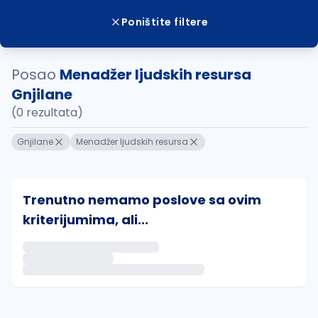
Poništite filtere
Posao
Menadžer ljudskih resursa
Gnjilane
(0 rezultata)
Gnjilane
Menadžer ljudskih resursa
Trenutno nemamo poslove sa ovim
kriterijumima, ali...
Ako sačuvate ovu pretragu, obavestićemo vas putem 