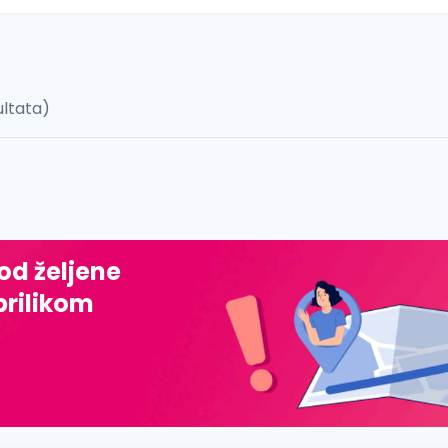
ultata)
 š, đ, ž, dž)
 od željene
prilikom