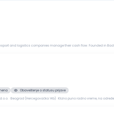
ansport and logistics companies manage their cash flow. Founded in Baden,
olutions to ro...
smena
Obaveštenje o statusu prijave
 d.o.o. · Beograd (Hercegovačka 14b) · Klizno puno radno vreme, na o
oje...