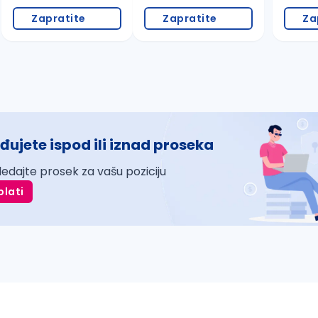
Zapratite
Zapratite
Za
đujete ispod ili iznad proseka
ledajte prosek za vašu poziciju
plati