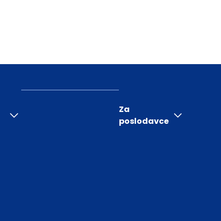
Za
poslodavce