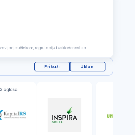
ravljanje učinkom, regrutaciju i usklađenost sa
Prikaži
Ukloni
3 oglasa
8 oglasa