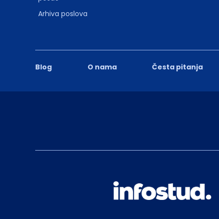
Arhiva poslova
Blog
O nama
Česta pitanja