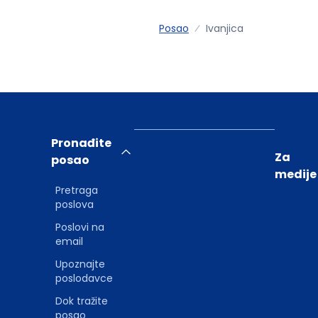
Posao
Ivanjica
Pronađite
Za
posao
medije
Pretraga
poslova
Poslovi na
email
Upoznajte
poslodavce
Dok tražite
posao