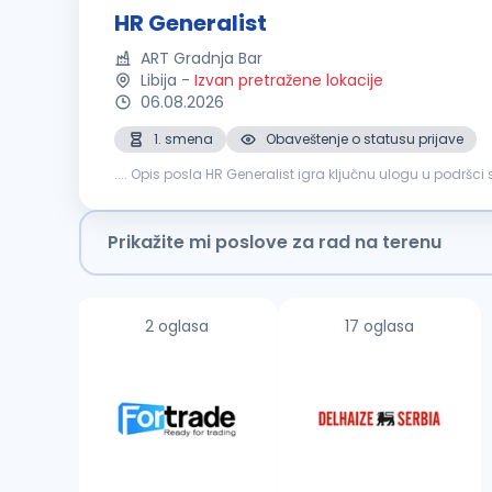
HR Generalist
ART Gradnja Bar
Libija
-
Izvan pretražene lokacije
06.08.2026
1. smena
Obaveštenje o statusu prijave
.... Opis posla HR Generalist igra ključnu ulogu u podrš
propisima. Ova uloga osigurava nesmetano funkcionisan
Prikažite mi poslove za rad na terenu
2 oglasa
17 oglasa