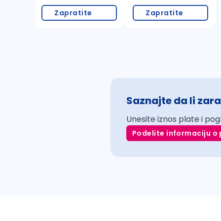
Zapratite
Zapratite
Saznajte da li zara
Unesite iznos plate i pog
Podelite informaciju o 