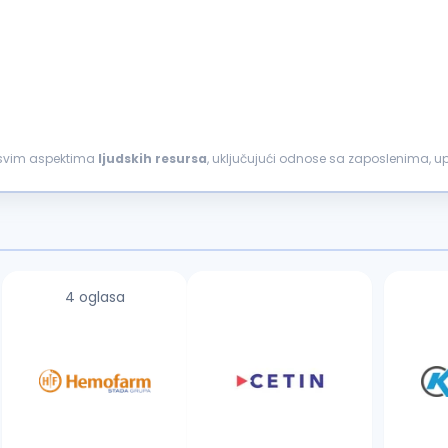
ci svim aspektima
ljudskih
resursa
, uključujući odnose sa zaposlenima, up
je HR procesa, doprinosi...
4 oglasa