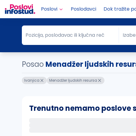
Poslovi
Poslodavci
Dok tražite p
Pozicija, poslodavac ili ključna reč
Izabe
Pozicija, poslodavac ili ključna reč
Grad
Posao
Menadžer ljudskih resur
Ivanjica
Menadžer ljudskih resursa
Trenutno nemamo poslove sa 
Ako sačuvate ovu pretragu, obavestićemo va