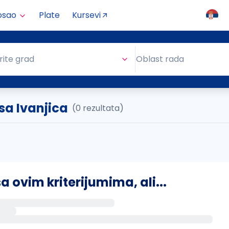
osao
Plate
Kursevi
Oblast rada
rite grad
Oblast rada
sa Ivanjica
(0 rezultata)
ovim kriterijumima, ali...
s putem email-a kada se pojave novi poslovi.