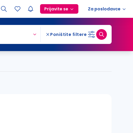
Prijavite se
Za poslodavce
Poništite filtere