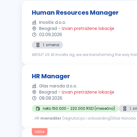
Human Resources Manager
Invoitix d.o.o.
Beograd
-
Izvan pretražene lokacije
02.09.2026
1. smena
ABOUT US At Invoitix ag, we are transforming the way tr
European factoring company providing digital financial s
HR Manager
Glas naroda d.o.o.
Beograd
-
Izvan pretražene lokacije
08.08.2026
neto 150.000 - 220.000 RSD (mesečno)
1. 
...HR
menadžer
(regrutacija i onboarding)Glas Naroda
nama Glas Naroda je srpska civic-tech platforma preko k
Ističe