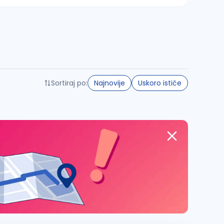
Sortiraj po:
Najnovije
Uskoro ističe