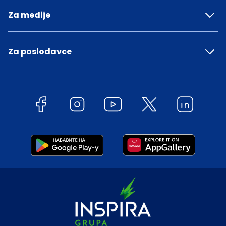
Za medije
Za poslodavce