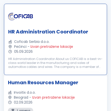
HR Administration Coordinator
Coficab Serbia d.o.o.
Pećinci
-
Izvan pretražene lokacije
05.09.2026
HR Administration Coordinator About us COFICAB is a best-in-
class world leader in the manufacturing and sales of
automotive cables and wires. The company is a member of
the Tunisian multinational industrial group, ELLOUMI Group,
founded in 1946. COF...
Human Resources Manager
Invoitix d.o.o.
Beograd
-
Izvan pretražene lokacije
02.09.2026
1. smena