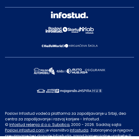
Poslovi Infostud vodeća platforma za zapošljavanje u Srbiji, deo
centra za zapošljavanje i razvoj karijere - Infostud.
©
Infostud rešenja d.o.o. Subotica
, 2000 -
2026
. Sadržaj sajta
Poslovi.infostud.com
je vlasništvo
Infostuda
. Zabranjeno je njegovo
preuzimanje bez dozvole
Infostuda
, zarad komercijalne upotrebe ili