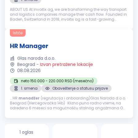
ABOUT US At Invoitix ag, we are transforming the way transport
and logistics companies manage their cash flow. Founded in
Baden, Switzerland in 2018, invoitix ag is a fast-growing
European factoring company providing digital financial
solutions to ro...
Ističe
HR Manager
Glas naroda d.o.o.
Beograd
-
Izvan pretražene lokacije
08.08.2026
neto 150.000 - 220.000 RSD (mesečno)
1. smena
Obaveštenje o statusu prijave
...HR
menadžer
(regrutacija i onboarding)Glas Naroda d.o.o. ·
Beograd (Hercegovačka 14b) · Klizno puno radno vreme, na
određeno 6 meseci sa mogućnošću stalnog angažmana O
nama Glas Naroda je srpska civic-tech platforma preko koje...
1 oglas