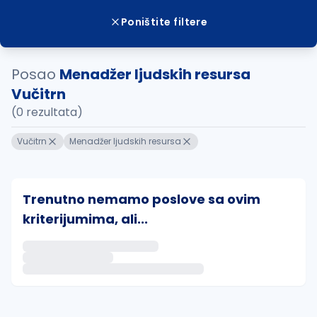
Poništite filtere
Posao
Menadžer ljudskih resursa
Vučitrn
(0 rezultata)
Vučitrn
Menadžer ljudskih resursa
Trenutno nemamo poslove sa ovim
kriterijumima, ali...
Ako sačuvate ovu pretragu, obavestićemo vas putem 