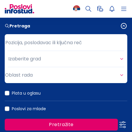
Pretraga
Pozicija, poslodavac ili ključna reč
Pozicija, poslodavac ili ključna reč
Izaberite grad
Grad
Oblast rada
Oblast rada
Plata u oglasu
Poslovi za mlade
Pretražite