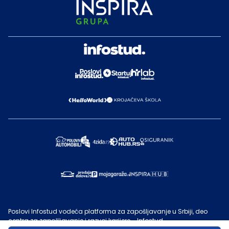
Poslovi Infostud vodeća platforma za zapošljavanje u Srbiji, deo
centra za zapošljavanje i razvoj karijere - Infostud.