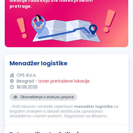
lokacije rada koju ste naveli prilikom
pretrage.
Menadžer logistike
CPS d.o.o.
Beograd
-
Izvan pretražene lokacije
18.08.2026
Obaveštenje o statusu prijave
...Profil Iskusan i strateški orijentisan
menadžer
logistike
sa
bogatim znanjem iz oblasti distribucije, upravljanja
skladištima i voznim parkom. Odgovoran za efikasno
funkcionisanje logističkih operacija, koristeći sopstveni vozni
park kao i flotu...