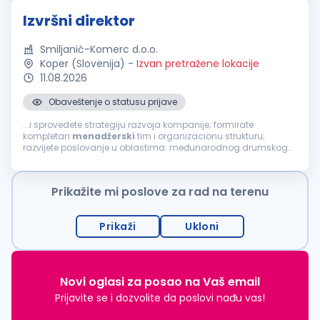
Izvršni direktor
Smiljanić-Komerc d.o.o.
Koper (Slovenija)
-
Izvan pretražene lokacije
11.08.2026
Obaveštenje o statusu prijave
...i sprovedete strategiju razvoja kompanije; formirate
kompletan
menadžerski
tim i organizacionu strukturu;
razvijete poslovanje u oblastima: međunarodnog drumskog
transporta, avio transporta, pomorskog transporta, železničkog
transporta, skladišne
logistike
...
Prikažite mi poslove za rad na terenu
Prikaži
Ukloni
Novi oglasi za posao na Vaš email
Prijavite se i dozvolite da poslovi nađu vas!