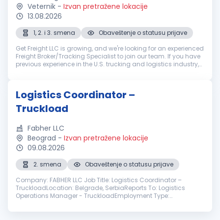
Veternik
-
Izvan pretražene lokacije
13.08.2026
1, 2. i 3. smena
Obaveštenje o statusu prijave
Get Freight LLC is growing, and we're looking for an experienced
Freight Broker/Tracking Specialist to join our team. If you have
previous experience in the U.S. trucking and logistics industry,
enjoy working in a fast-paced environment, and are look...
Logistics Coordinator –
Truckload
Fabher LLC
Beograd
-
Izvan pretražene lokacije
09.08.2026
2. smena
Obaveštenje o statusu prijave
Company: FABHER LLC Job Title: Logistics Coordinator –
TruckloadLocation: Belgrade, SerbiaReports To: Logistics
Operations Manager - TruckloadEmployment Type:
ContractDepartment: LogisticsWorking hours: 7 a.m. to 4 p.m.
CST or 2 p.m. to 11 p.m. CET (...