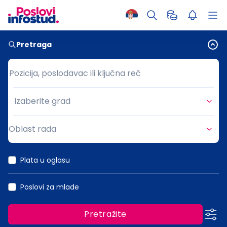
Pretraga
Pozicija, poslodavac ili ključna reč
Pozicija, poslodavac ili ključna reč
Izaberite grad
Grad
Oblast rada
Oblast rada
Plata u oglasu
Poslovi za mlade
Pretražite