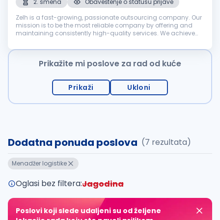
2. smena
Obaveštenje o statusu prijave
Zelh is a fast-growing, passionate outsourcing company. Our
mission is to be the most reliable company by offering and
maintaining consistently high-quality services. We achieve
the mission by fostering long-term relationships with
customers, employe...
Prikažite mi poslove za rad od kuće
Prikaži
Ukloni
Dodatna ponuda poslova
(7 rezultata)
Menadžer logistike
Oglasi bez filtera:
Jagodina
Poslovi koji slede udaljeni su od željene