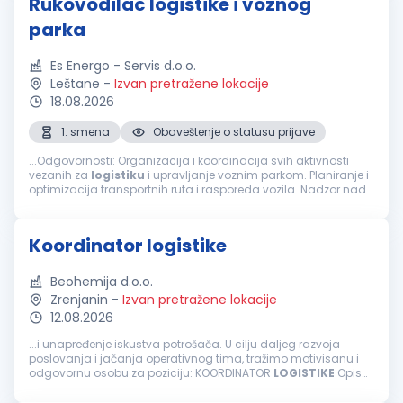
Rukovodilac logistike i voznog
parka
Es Energo - Servis d.o.o.
Leštane
-
Izvan pretražene lokacije
18.08.2026
1. smena
Obaveštenje o statusu prijave
...Odgovornosti: Organizacija i koordinacija svih aktivnosti
vezanih za
logistiku
i upravljanje voznim parkom. Planiranje i
optimizacija transportnih ruta i rasporeda vozila. Nadzor nad
održavanjem i servisiranjem vozila kako bi se osigurala
njihova...
Koordinator logistike
Beohemija d.o.o.
Zrenjanin
-
Izvan pretražene lokacije
12.08.2026
...i unapređenje iskustva potrošača. U cilju daljeg razvoja
poslovanja i jačanja operativnog tima, tražimo motivisanu i
odgovornu osobu za poziciju: KOORDINATOR
LOGISTIKE
Opis
posla: Organizacija i koordinacija domaćeg i međunarodnog
transporta u hibridnoj radnoj...