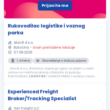
Prijavite me
Rukovodilac logistike i voznog
parka
Aluroll d.o.o.
Batočina
-
Izvan pretražene lokacije
07.08.2026
1. smena
Obaveštenje o statusu prijave
...Aluroll d.o.o., Batočina, raspisuje oglas za prijem u radni
odnos na matičnoj lokaciji u Batočini za poziciju:
RUKOVODILAC
LOGISTIKE
I VOZNOG PARKA 1 izvršilac Uslovi:
Minimum 1 godina iskustva na istim ili sličnim poslovima;
Srednja stručna...
Experienced Freight
Broker/Tracking Specialist
Get Freight LLC