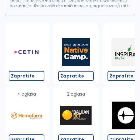
poziciji imaćeš važnu ulogu u svakodnevnom funkcionisanju
kompanije. Ukoliko voliš dinamičan posao, organizovan/a si i
odgovorno pristupaš obavezama, voleli bismo da te
upoznamo. Tvoja zaduženja...
Zapratite
Zapratite
Zapratite
4 oglasa
2 oglasa
Zapratite
Zapratite
Zapratite