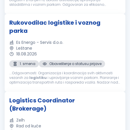
skladištima i voznim parkom. Odgovoran za efikasno
funkcionisanje logističkih operacija, koristeći sopstveni vozni
park kao i flotu...
Rukovodilac logistike i voznog
parka
Es Energo - Servis d.o.o.
Leštane
18.08.2026
1. smena
Obaveštenje o statusu prijave
...Odgovornosti: Organizacija i koordinacija svih aktivnosti
vezanih za
logistiku
i upravljanje voznim parkom. Planiranje i
optimizacija transportnih ruta i rasporeda vozila. Nadzor nad
održavanjem i servisiranjem vozila kako bi se osigurala
njihova...
Logistics Coordinator
(Brokerage)
Zelh
Rad od kuće