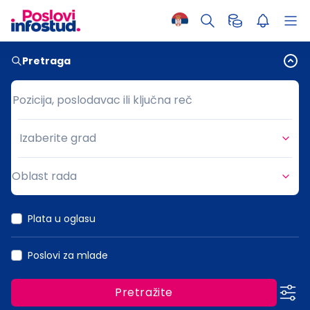
Pretraga
Pozicija, poslodavac ili ključna reč
Pozicija, poslodavac ili ključna reč
Izaberite grad
Grad
Oblast rada
Oblast rada
Plata u oglasu
Poslovi za mlade
Pretražite