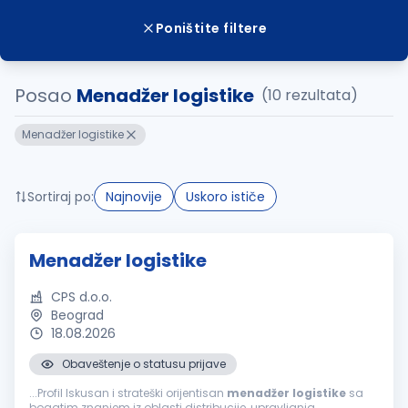
Poništite filtere
Posao
Menadžer logistike
(10 rezultata)
Menadžer logistike
Sortiraj po:
Najnovije
Uskoro ističe
Menadžer logistike
CPS d.o.o.
Beograd
18.08.2026
Obaveštenje o statusu prijave
...Profil Iskusan i strateški orijentisan
menadžer
logistike
sa
bogatim znanjem iz oblasti distribucije, upravljanja