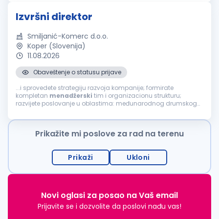
transporta u hibridnoj radnoj...
Izvršni direktor
Smiljanić-Komerc d.o.o.
Koper (Slovenija)
11.08.2026
Obaveštenje o statusu prijave
...i sprovedete strategiju razvoja kompanije; formirate
kompletan
menadžerski
tim i organizacionu strukturu;
razvijete poslovanje u oblastima: međunarodnog drumskog
transporta, avio transporta, pomorskog transporta, železničkog
transporta, skladišne
logistike
...
Prikažite mi poslove za rad na terenu
Prikaži
Ukloni
Novi oglasi za posao na Vaš email
Prijavite se i dozvolite da poslovi nađu vas!