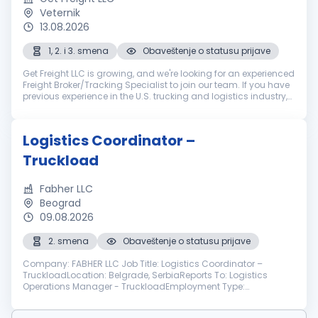
Veternik
13.08.2026
1, 2. i 3. smena
Obaveštenje o statusu prijave
Get Freight LLC is growing, and we're looking for an experienced
Freight Broker/Tracking Specialist to join our team. If you have
previous experience in the U.S. trucking and logistics industry,
enjoy working in a fast-paced environment, and are look...
Logistics Coordinator –
Truckload
Fabher LLC
Beograd
09.08.2026
2. smena
Obaveštenje o statusu prijave
Company: FABHER LLC Job Title: Logistics Coordinator –
TruckloadLocation: Belgrade, SerbiaReports To: Logistics
Operations Manager - TruckloadEmployment Type:
ContractDepartment: LogisticsWorking hours: 7 a.m. to 4 p.m.
CST or 2 p.m. to 11 p.m. CET (...