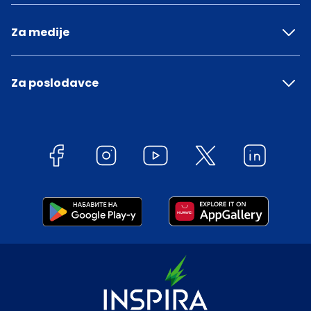
Za medije
Za poslodavce