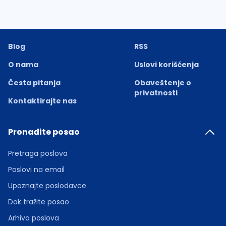
Blog
RSS
O nama
Uslovi korišćenja
Česta pitanja
Obaveštenje o
privatnosti
Kontaktirajte nas
Pronađite posao
Pretraga poslova
Poslovi na email
Upoznajte poslodavce
Dok tražite posao
Arhiva poslova