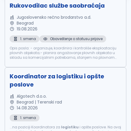
Rukovodilac službe saobraćaja
Jugoslovensko rečno brodarstvo a.d.
Beograd
19.08.2026
1. smena
Obaveštenje o statusu prijave
Opis posla: - organizuje, koordinira i kontroliše eksploataciju
plovnih objekata;- planira angažovanje plovnih objekata u
skladu sa komercijalnim potrebama, stanjem na plovnom
putu i raspoloživošću flote;- koordinira rad ostalog brodskog
osoblja;- or...
Koordinator za logistiku i opšte
poslove
Algotech d.o.o.
Beograd | Terenski rad
14.08.2026
1. smena
...na poziciji Koordinatora za
logistiku
i opšte poslove. Na ovoj