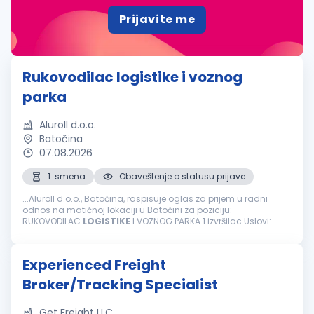
Prijavite me
Rukovodilac logistike i voznog
parka
Aluroll d.o.o.
Batočina
07.08.2026
1. smena
Obaveštenje o statusu prijave
...Aluroll d.o.o., Batočina, raspisuje oglas za prijem u radni
odnos na matičnoj lokaciji u Batočini za poziciju:
RUKOVODILAC
LOGISTIKE
I VOZNOG PARKA 1 izvršilac Uslovi:
Minimum 1 godina iskustva na istim ili sličnim poslovima;
Srednja stručna...
Experienced Freight
Broker/Tracking Specialist
Get Freight LLC