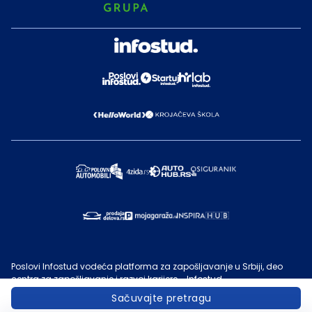
Poslovi Infostud vodeća platforma za zapošljavanje u Srbiji, deo
centra za zapošljavanje i razvoj karijere - Infostud.
©
Infostud rešenja d.o.o. Subotica
, 2000 -
2026
. Sadržaj sajta
Sačuvajte pretragu
Poslovi.infostud.com
je vlasništvo
Infostuda
. Zabranjeno je njegovo