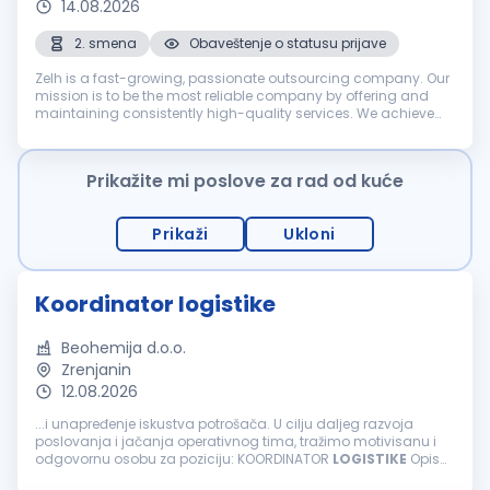
14.08.2026
2. smena
Obaveštenje o statusu prijave
Zelh is a fast-growing, passionate outsourcing company. Our
mission is to be the most reliable company by offering and
maintaining consistently high-quality services. We achieve
the mission by fostering long-term relationships with
customers, employe...
Prikažite mi poslove za rad od kuće
Prikaži
Ukloni
Koordinator logistike
Beohemija d.o.o.
Zrenjanin
12.08.2026
...i unapređenje iskustva potrošača. U cilju daljeg razvoja
poslovanja i jačanja operativnog tima, tražimo motivisanu i
odgovornu osobu za poziciju: KOORDINATOR
LOGISTIKE
Opis
posla: Organizacija i koordinacija domaćeg i međunarodnog