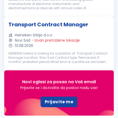
manufacturer of electronic instruments and
electromechanical devices with annual sales of
approximately $7.4 billion. AMETEK has 21,000 colleagues at
more than 150 operating locations, and a global ...
Transport Contract Manager
Heineken Srbija d.o.o.
Novi Sad
-
Izvan pretražene lokacije
13.08.2026
HEINEKEN Serbia Is looking for a position of: Transport Contract
Manager Location: Novi Sad Contract type: Permanent, 6
months’ probation period What kind of a profile we are looking
for? At HEINEKEN Serbia, we brew great beers, and we build great
br...
Novi oglasi za posao na Vaš email
Prijavite se i dozvolite da poslovi nađu vas!
Prijavite me