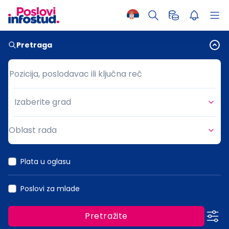
Pretraga
Pozicija, poslodavac ili ključna reč
Pozicija, poslodavac ili ključna reč
Izaberite grad
Grad
Oblast rada
Oblast rada
Plata u oglasu
Poslovi za mlade
Pretražite