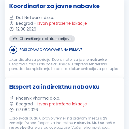
Koordinator za javne nabavke
Dot Networks d.o.o.
Beograd
-
Izvan pretražene lokacije
12.08.2026
Obaveštenje o statusu prijave
POSLODAVAC ODGOVARA NA PRIJAVE
...kandidata za poziciju: Koordinator za javne
nabavke
Beograd, Srbija Opis posla: Učešće u pripremi tenderskih
ponuda i kompletiranju tenderske dokumentacije za postupke
javnih
nabavki
Koordinacija aktivnosti sa organizacionim
jedinicama kompanije u procesu...
Ekspert za indirektnu nabavku
Phoenix Pharma d.o.o.
Beograd
-
Izvan pretražene lokacije
07.08.2026
...proizvodi budu u pravo vreme i na pravom mestu u 29
zemalja Evrope. Ekspert za indirektnu
nabavkuSlužba
opšte
nabavke
šta je u srcu ove pozicije: Vođenje kompletnog