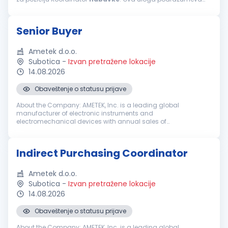
operativnu podršku procesu
nabavke
i logistike kroz praćenje
porudžbina...
Senior Buyer
Ametek d.o.o.
Subotica
-
Izvan pretražene lokacije
14.08.2026
Obaveštenje o statusu prijave
About the Company: AMETEK, Inc. is a leading global
manufacturer of electronic instruments and
electromechanical devices with annual sales of
approximately $7.4 billion. AMETEK has 21,000 colleagues at
more than 150 operating locations, and a global ...
Indirect Purchasing Coordinator
Ametek d.o.o.
Subotica
-
Izvan pretražene lokacije
14.08.2026
Obaveštenje o statusu prijave
About the Company: AMETEK, Inc. is a leading global