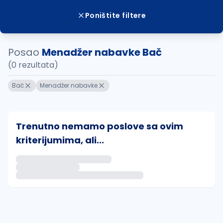
Poništite filtere
Posao
Menadžer nabavke Bač
(0 rezultata)
Bač
Menadžer nabavke
Trenutno nemamo poslove sa ovim
kriterijumima, ali...
Ako sačuvate ovu pretragu, obavestićemo vas putem 
uvajte pretragu