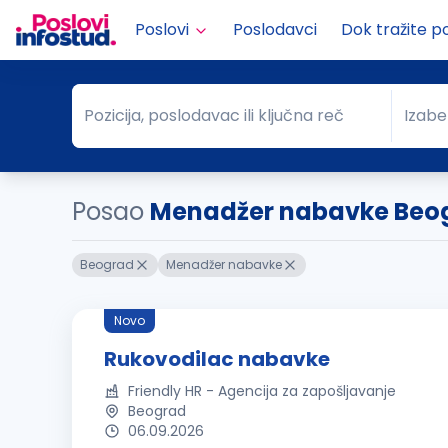
Poslovi
Poslodavci
Dok tražite p
Pozicija, poslodavac ili ključna reč
Izabe
Pozicija, poslodavac ili ključna reč
Grad
Posao
Menadžer nabavke Beo
Beograd
Menadžer nabavke
Novo
Rukovodilac nabavke
Friendly HR - Agencija za zapošljavanje
Beograd
06.09.2026