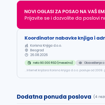
NOVI OGLASI ZA POSAO NA VAŠ EM
Prijavite se i dozvolite da poslovi 
Koordinator nabavke knjiga i adm
Korisna Knjiga d.o.o.
Beograd
26.08.2026
neto 90.000 RSD (mesečno)
Obaveštenje o 
...Internet knjižara Korisna knjiga d.o.o. posluje od 200
nam je: Koordinator
nabavke
knjiga i administracije št
Dodatna ponuda poslova
(4 rez