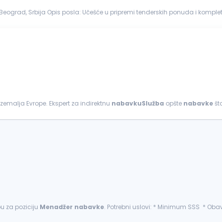
Beograd, Srbija Opis posla: Učešće u pripremi tenderskih 
dinicama kompanije u procesu...
zemalja Evrope. Ekspert za indirektnu
nabavkuSlužba
opšte
nabavke
ovaranje...
u za poziciju
Menadžer
nabavke
. Potrebni uslovi: * Minimum SSS * Ob
og za poslovanje...