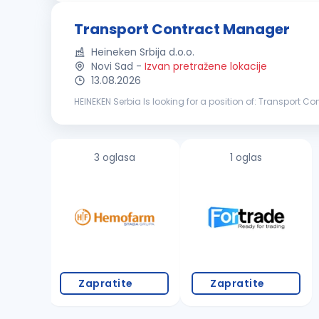
Transport Contract Manager
Heineken Srbija d.o.o.
Novi Sad
-
Izvan pretražene lokacije
13.08.2026
HEINEKEN Serbia Is looking for a position of: Transport 
At HEINEKEN Serbia, we brew great beers, and we build grea
3 oglasa
1 oglas
Zapratite
Zapratite