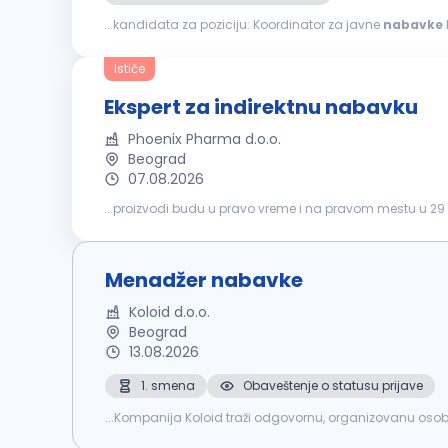
...kandidata za poziciju: Koordinator za javne
nabavke
nabavki
Koordinacija aktivnosti sa organizacionim je
Ističe
Ekspert za indirektnu nabavku
Phoenix Pharma d.o.o.
Beograd
07.08.2026
...proizvodi budu u pravo vreme i na pravom mestu u 29 
nabavke
– istraživanje tržišta, tenderi, pregovaranje i ug
Menadžer nabavke
Koloid d.o.o.
Beograd
13.08.2026
1. smena
Obaveštenje o statusu prijave
...Kompanija Koloid traži odgovornu, organizovanu osob
nabavci sirovina, ambalaže i ostalog materijala potrebn