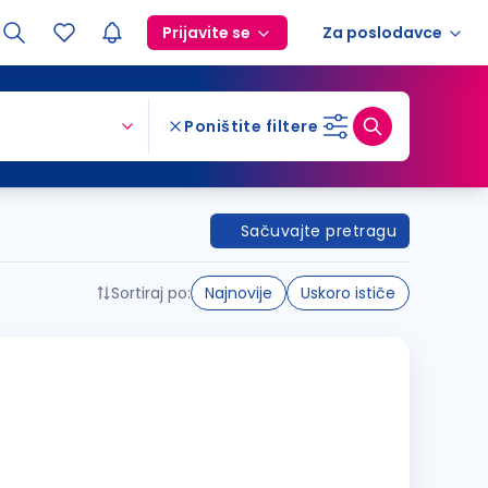
Prijavite se
Za poslodavce
Poništite filtere
Sačuvajte pretragu
Sortiraj po:
Najnovije
Uskoro ističe