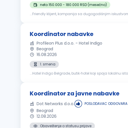
neto 150.000 - 180.000 RSD (mesečno)
...Friendly klijent, kompanija sa dugogodišnjim iskustv
koja će se pridružiti timu na poziciji Rukovodilac
nabav
Koordinator nabavke
Profileon Plus d.o.o. - Hotel Indigo
Beograd
16.08.2026
1. smena
...Hotel Indigo Belgrade, butik‑hotel koji spaja lokalnu
operativnu podršku procesu
nabavke
i logistike kroz pr
Koordinator za javne nabavke
Dot Networks d.o.o.
POSLODAVAC ODGOVARA 
Beograd
12.08.2026
Obaveštenje o statusu prijave