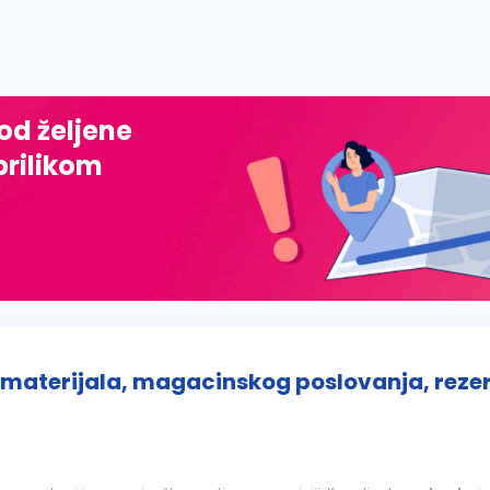
 od željene
prilikom
materijala, magacinskog poslovanja, rezer