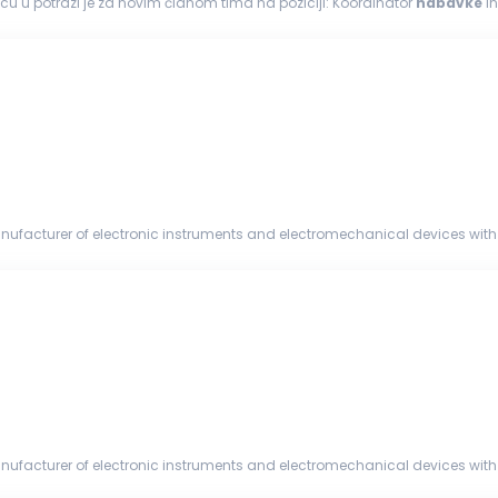
cu u potrazi je za novim članom tima na poziciji: Koordinator
nabavke
in
anom osobom koja...
nufacturer of electronic instruments and electromechanical devices with 
and a global ...
nufacturer of electronic instruments and electromechanical devices with 
and a global ...