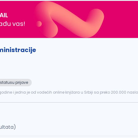
AIL
nađu vas!
inistracije
statusu prijave
9. godine i jedna je od vodećih online knjižara u Srbiji sa preko 200.000 n
a nudimo...
ultata)