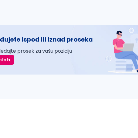
đujete ispod ili iznad proseka
ledajte prosek za vašu poziciju
plati