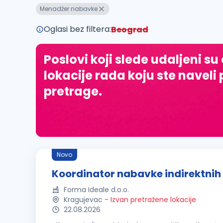
Menadžer nabavke
Oglasi bez filtera:
Beograd
Poslovi koji slede udaljeni su
lokacije rada koju ste naveli 
pretrage.
Novo
Koordinator nabavke indirektnih 
Forma Ideale d.o.o.
Kragujevac
-
Izvan pretražene lokacije
22.08.2026