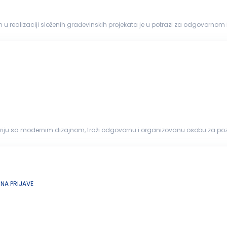
om u realizaciji složenih građevinskih projekata je u potrazi za odgovor
ke
. Fokusirani su na projektovanje...
 istoriju sa modernim dizajnom, traži odgovornu i organizovanu osobu za po
aćenje porudžbina...
NA PRIJAVE