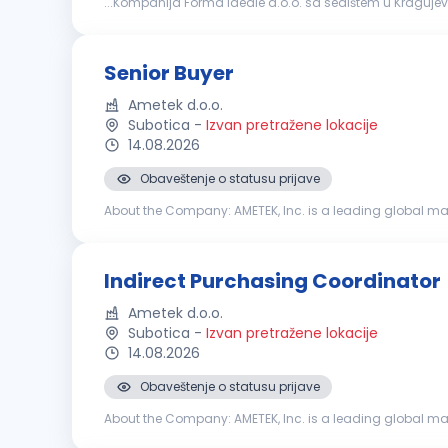
...Kompanija Forma Ideale d.o.o. sa sedištem u Kragujev
rezervnih delova i alata. Ukoliko sebe smatrate motivis
Senior Buyer
Ametek d.o.o.
Subotica
-
Izvan pretražene lokacije
14.08.2026
Obaveštenje o statusu prijave
About the Company: AMETEK, Inc. is a leading global ma
21,000 colleagues at more than 150 operating locations, 
Indirect Purchasing Coordinator
Ametek d.o.o.
Subotica
-
Izvan pretražene lokacije
14.08.2026
Obaveštenje o statusu prijave
About the Company: AMETEK, Inc. is a leading global ma
21,000 colleagues at more than 150 operating locations, 