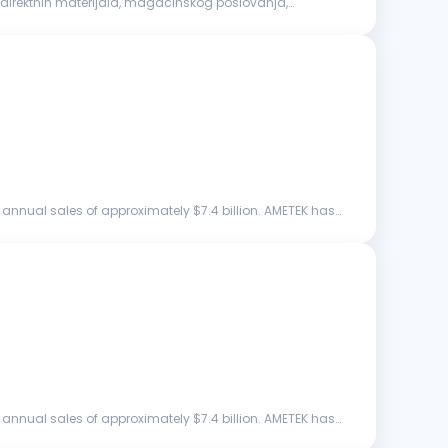
direktnih materijala, magacinskog poslovanja,
annual sales of approximately $7.4 billion. AMETEK has
annual sales of approximately $7.4 billion. AMETEK has