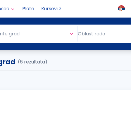
osao
Plate
Kursevi
Oblast rada
rite grad
Oblast rada
grad
(6 rezultata)