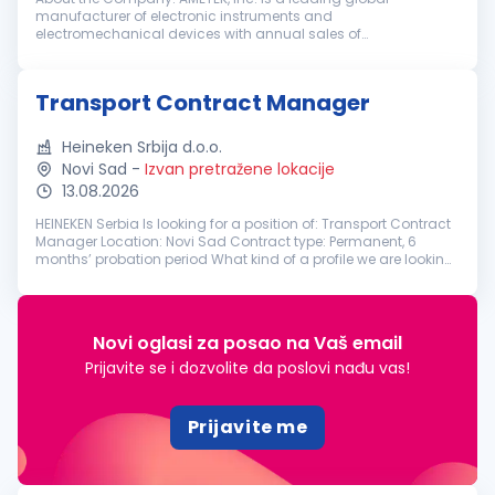
manufacturer of electronic instruments and
electromechanical devices with annual sales of
approximately $7.4 billion. AMETEK has 21,000 colleagues at
more than 150 operating locations, and a global ...
Transport Contract Manager
Heineken Srbija d.o.o.
Novi Sad
-
Izvan pretražene lokacije
13.08.2026
HEINEKEN Serbia Is looking for a position of: Transport Contract
Manager Location: Novi Sad Contract type: Permanent, 6
months’ probation period What kind of a profile we are looking
for? At HEINEKEN Serbia, we brew great beers, and we build great
br...
Novi oglasi za posao na Vaš email
Prijavite se i dozvolite da poslovi nađu vas!
Prijavite me