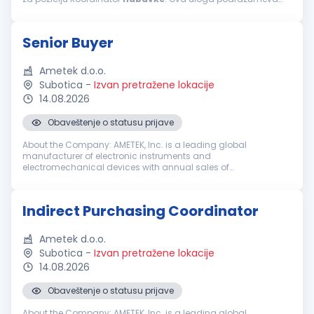
operativnu podršku procesu
nabavke
i logistike kroz praćenje
porudžbina...
Senior Buyer
Ametek d.o.o.
Subotica
-
Izvan pretražene lokacije
14.08.2026
Obaveštenje o statusu prijave
About the Company: AMETEK, Inc. is a leading global
manufacturer of electronic instruments and
electromechanical devices with annual sales of
approximately $7.4 billion. AMETEK has 21,000 colleagues at
more than 150 operating locations, and a global ...
Indirect Purchasing Coordinator
Ametek d.o.o.
Subotica
-
Izvan pretražene lokacije
14.08.2026
Obaveštenje o statusu prijave
About the Company: AMETEK, Inc. is a leading global