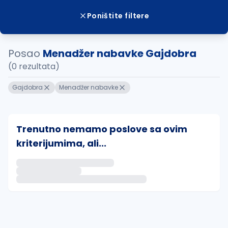
Poništite filtere
Posao
Menadžer nabavke Gajdobra
(0 rezultata)
Gajdobra
Menadžer nabavke
Trenutno nemamo poslove sa ovim
kriterijumima, ali...
Ako sačuvate ovu pretragu, obavestićemo vas putem 
uvajte pretragu