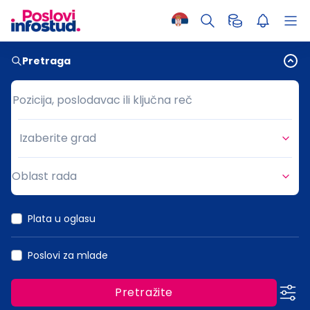
Pretraga
Pozicija, poslodavac ili ključna reč
Pozicija, poslodavac ili ključna reč
Izaberite grad
Grad
Oblast rada
Oblast rada
Plata u oglasu
Poslovi za mlade
Pretražite