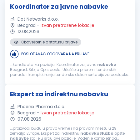
Koordinator za javne nabavke
Dot Networks d.o.o.
Beograd
-
Izvan pretražene lokacije
12.08.2026
Obaveštenje o statusu prijave
POSLODAVAC ODGOVARA NA PRIJAVE
...kandidata za poziciju: Koordinator za javne
nabavke
Beograd, Srbija Opis posla: Učešće u pripremi tenderskih
ponuda i kompletiranju tenderske dokumentacije za postupke
javnih
nabavki
Koordinacija aktivnosti sa organizacionim
jedinicama kompanije u procesu...
Ekspert za indirektnu nabavku
Phoenix Pharma d.o.o.
Beograd
-
Izvan pretražene lokacije
07.08.2026
...proizvodi budu u pravo vreme i na pravom mestu u 29
zemalja Evrope. Ekspert za indirektnu
nabavkuSlužba
opšte
nabavke
šta je u srcu ove pozicije: Vođenje kompletnog