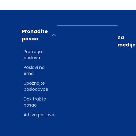
Pronađite
Za
posao
medije
Pretraga
poslova
Poslovi na
email
Upoznajte
poslodavce
Dok tražite
posao
Arhiva poslova