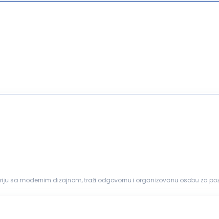
 istoriju sa modernim dizajnom, traži odgovornu i organizovanu osobu za po
aćenje porudžbina...