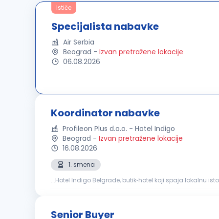
Ističe
Specijalista nabavke
Air Serbia
Beograd
-
Izvan pretražene lokacije
06.08.2026
Koordinator nabavke
Profileon Plus d.o.o. - Hotel Indigo
Beograd
-
Izvan pretražene lokacije
16.08.2026
1. smena
...Hotel Indigo Belgrade, butik‑hotel koji spaja lokalnu
operativnu podršku procesu
nabavke
i logistike kroz pr
Senior Buyer