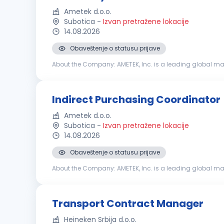
Ametek d.o.o.
Subotica
-
Izvan pretražene lokacije
14.08.2026
Obaveštenje o statusu prijave
About the Company: AMETEK, Inc. is a leading global ma
21,000 colleagues at more than 150 operating locations, 
Indirect Purchasing Coordinator
Ametek d.o.o.
Subotica
-
Izvan pretražene lokacije
14.08.2026
Obaveštenje o statusu prijave
About the Company: AMETEK, Inc. is a leading global ma
21,000 colleagues at more than 150 operating locations, 
Transport Contract Manager
Heineken Srbija d.o.o.