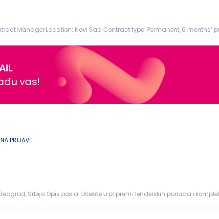
Contract Manager Location: Novi Sad Contract type: Permanent, 6 months’ pr
t br...
AIL
nađu vas!
NA PRIJAVE
Beograd, Srbija Opis posla: Učešće u pripremi tenderskih 
dinicama kompanije u procesu...