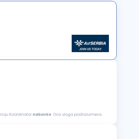
ziciju Koordinator
nabavke
. Ova uloga podrazumeva