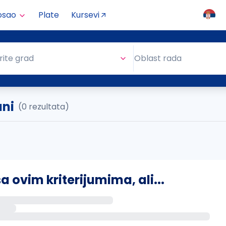
osao
Plate
Kursevi
Oblast rada
rite grad
Oblast rada
ni
(0 rezultata)
ovim kriterijumima, ali...
s putem email-a kada se pojave novi poslovi.