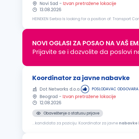
Novi Sad
-
Izvan pretražene lokacije
13.08.2026
HEINEKEN Serbia Is looking for a position of: Transport 
At HEINEKEN Serbia, we brew great beers, and we build grea
NOVI OGLASI ZA POSAO NA VAŠ EM
Prijavite se i dozvolite da poslovi 
Koordinator za javne nabavke
Dot Networks d.o.o.
POSLODAVAC ODGOVARA 
Beograd
-
Izvan pretražene lokacije
12.08.2026
Obaveštenje o statusu prijave
...kandidata za poziciju: Koordinator za javne
nabavke
nabavki
Koordinacija aktivnosti sa organizacionim je