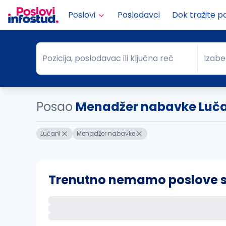
Poslovi
Poslodavci
Dok tražite p
Pozicija, poslodavac ili ključna reč
Izabe
Pozicija, poslodavac ili ključna reč
Grad
Posao
Menadžer nabavke Luča
Lučani
Menadžer nabavke
Trenutno nemamo poslove sa 
Ako sačuvate ovu pretragu, obavestićemo va