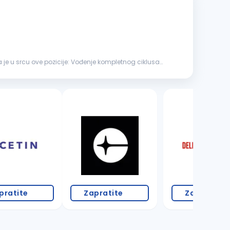
šta je u srcu ove pozicije: Vođenje kompletnog ciklusa
18 oglasa
pratite
Zapratite
Zapratite