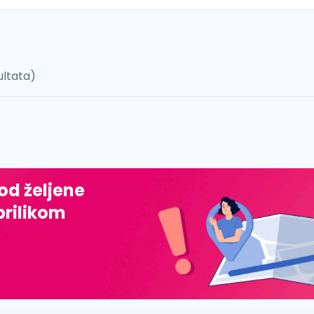
ultata)
 š, đ, ž, dž)
 od željene
prilikom