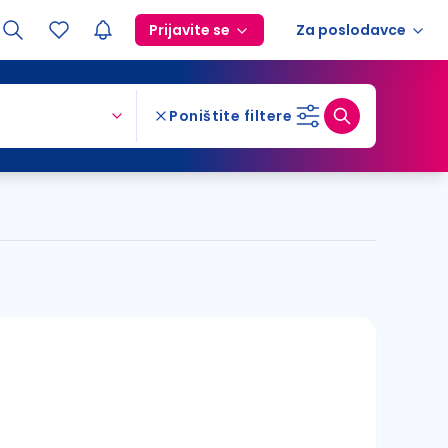
Prijavite se
Za poslodavce
Poništite filtere