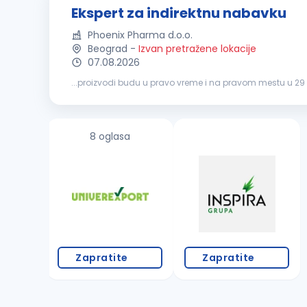
Ekspert za indirektnu nabavku
Phoenix Pharma d.o.o.
Beograd
-
Izvan pretražene lokacije
07.08.2026
...proizvodi budu u pravo vreme i na pravom mestu u 29 
nabavke
– istraživanje tržišta, tenderi, pregovaranje i ug
8 oglasa
Zapratite
Zapratite