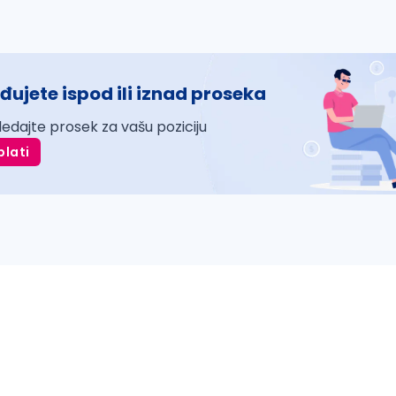
đujete ispod ili iznad proseka
ledajte prosek za vašu poziciju
plati