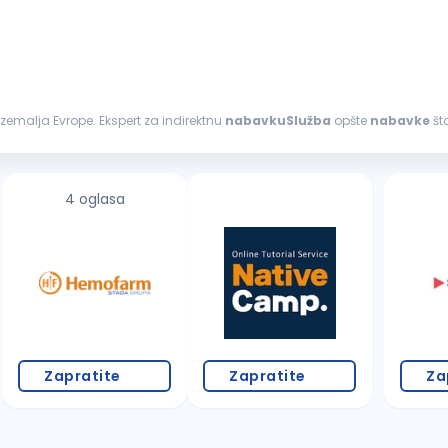
zemalja Evrope. Ekspert za indirektnu
nabavkuSlužba
opšte
nabavke
ovaranje...
4 oglasa
Zapratite
Zapratite
Za