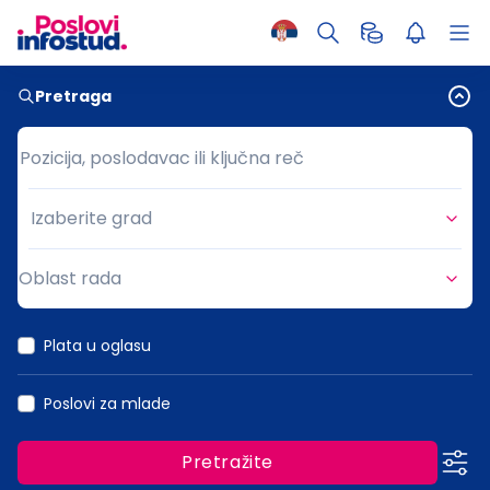
Pretraga
Pozicija, poslodavac ili ključna reč
Pozicija, poslodavac ili ključna reč
Izaberite grad
Grad
Oblast rada
Oblast rada
Plata u oglasu
Poslovi za mlade
Pretražite