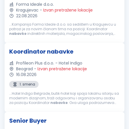
Forma Ideale d.o.o.
Kragujevac
-
Izvan pretražene lokacije
22.08.2026
...Kompanija Forma Ideale d.o.o. sa sedištem u Kragujevcu u
potrazi je za novim članom tima na poziciji: Koordinator
nabavke
indirektnih materijala, magacinskog poslovanja,
rezervnih delova i alata. Ukoliko sebe smatrate motivisanom
osobom koja...
Koordinator nabavke
Profileon Plus d.o.o. - Hotel Indigo
Beograd
-
Izvan pretražene lokacije
16.08.2026
1. smena
...Hotel Indigo Belgrade, butik‑hotel koji spaja lokalnu istoriju sa
modernim dizajnom, traži odgovornu i organizovanu osobu
za poziciju Koordinator
nabavke
. Ova uloga podrazumeva
operativnu podršku procesu
nabavke
i logistike kroz praćenje
porudžbina...
Senior Buyer