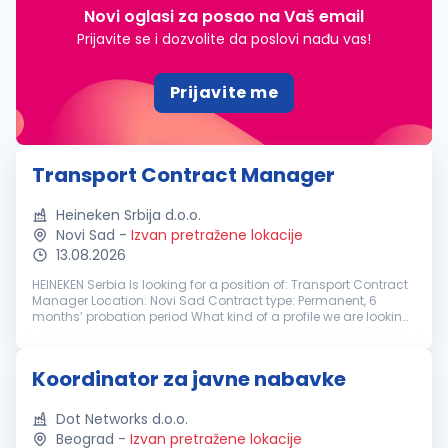
Novi oglasi za posao na Vaš email
Prijavite se i dozvolite da poslovi nađu vas!
Prijavite me
Transport Contract Manager
Heineken Srbija d.o.o.
Novi Sad
-
Izvan pretražene lokacije
13.08.2026
HEINEKEN Serbia Is looking for a position of: Transport Contract
Manager Location: Novi Sad Contract type: Permanent, 6
months’ probation period What kind of a profile we are looking
for? At HEINEKEN Serbia, we brew great beers, and we build great
br...
Koordinator za javne nabavke
Dot Networks d.o.o.
Beograd
-
Izvan pretražene lokacije