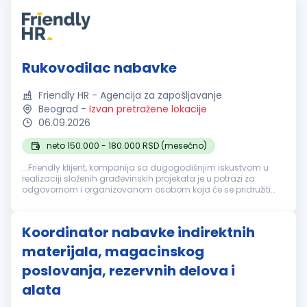
Rukovodilac nabavke
Friendly HR - Agencija za zapošljavanje
Beograd
-
Izvan pretražene lokacije
06.09.2026
neto 150.000 - 180.000 RSD (mesečno)
...Friendly klijent, kompanija sa dugogodišnjim iskustvom u
realizaciji složenih građevinskih projekata je u potrazi za
odgovornom i organizovanom osobom koja će se pridružiti
timu na poziciji Rukovodilac
nabavke
. Fokusirani su na
projektovanje...
Koordinator nabavke indirektnih
materijala, magacinskog
poslovanja, rezervnih delova i
alata