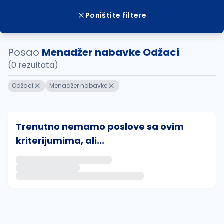
Poništite filtere
Posao
Menadžer nabavke Odžaci
(0 rezultata)
Odžaci
Menadžer nabavke
Trenutno nemamo poslove sa ovim
kriterijumima, ali...
Ako sačuvate ovu pretragu, obavestićemo vas putem 
uvajte pretragu