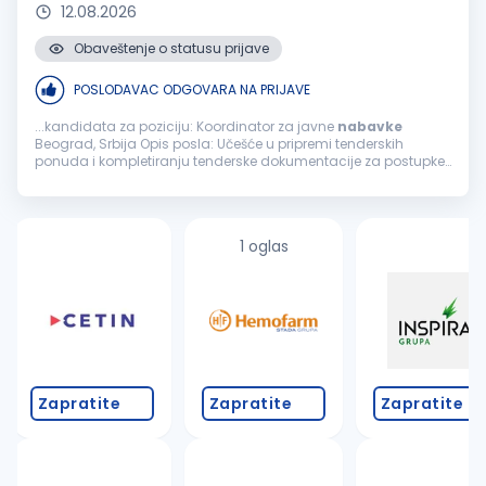
12.08.2026
Obaveštenje o statusu prijave
POSLODAVAC ODGOVARA NA PRIJAVE
...kandidata za poziciju: Koordinator za javne
nabavke
Beograd, Srbija Opis posla: Učešće u pripremi tenderskih
ponuda i kompletiranju tenderske dokumentacije za postupke
javnih
nabavki
Koordinacija aktivnosti sa organizacionim
jedinicama kompanije u procesu...
1 oglas
Zapratite
Zapratite
Zapratite