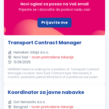
Novi oglasi za posao na Vaš email
Prijavite se i dozvolite da poslovi nađu vas!
Prijavite me
Transport Contract Manager
Heineken Srbija d.o.o.
Novi Sad
-
Izvan pretražene lokacije
13.08.2026
HEINEKEN Serbia Is looking for a position of: Transport Contract
Manager Location: Novi Sad Contract type: Permanent, 6
months’ probation period What kind of a profile we are looking
for? At HEINEKEN Serbia, we brew great beers, and we build great
br...
Koordinator za javne nabavke
Dot Networks d.o.o.
Beograd
-
Izvan pretražene lokacije