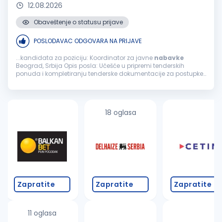
12.08.2026
Obaveštenje o statusu prijave
POSLODAVAC ODGOVARA NA PRIJAVE
...kandidata za poziciju: Koordinator za javne
nabavke
Beograd, Srbija Opis posla: Učešće u pripremi tenderskih
ponuda i kompletiranju tenderske dokumentacije za postupke
javnih
nabavki
Koordinacija aktivnosti sa organizacionim
jedinicama kompanije u procesu...
18 oglasa
Zapratite
Zapratite
Zapratite
11 oglasa