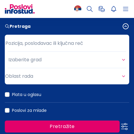
Pretraga
Pozicija, poslodavac ili ključna reč
Pozicija, poslodavac ili ključna reč
Izaberite grad
Grad
Oblast rada
Oblast rada
Plata u oglasu
Poslovi za mlade
Pretražite