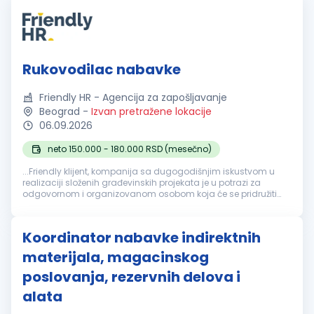
Rukovodilac nabavke
Friendly HR - Agencija za zapošljavanje
Beograd
-
Izvan pretražene lokacije
06.09.2026
neto 150.000 - 180.000 RSD (mesečno)
...Friendly klijent, kompanija sa dugogodišnjim iskustvom u
realizaciji složenih građevinskih projekata je u potrazi za
odgovornom i organizovanom osobom koja će se pridružiti
timu na poziciji Rukovodilac
nabavke
. Fokusirani su na
projektovanje...
Koordinator nabavke indirektnih
materijala, magacinskog
poslovanja, rezervnih delova i
alata