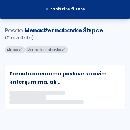
Poništite filtere
Posao
Menadžer nabavke Štrpce
(0 rezultata)
Štrpce
Menadžer nabavke
Trenutno nemamo poslove sa ovim
kriterijumima, ali...
Ako sačuvate ovu pretragu, obavestićemo vas putem 
uvajte pretragu