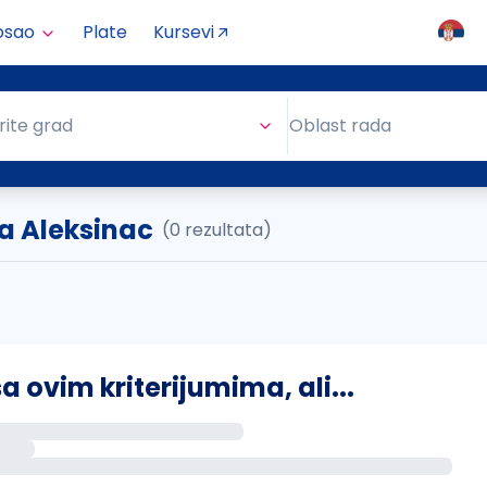
osao
Plate
Kursevi
Oblast rada
rite grad
Oblast rada
a Aleksinac
(0 rezultata)
ovim kriterijumima, ali...
s putem email-a kada se pojave novi poslovi.