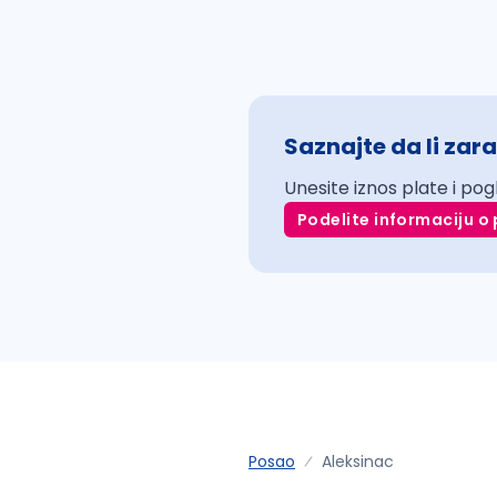
Saznajte da li zara
Unesite iznos plate i pog
Podelite informaciju o 
Posao
Aleksinac