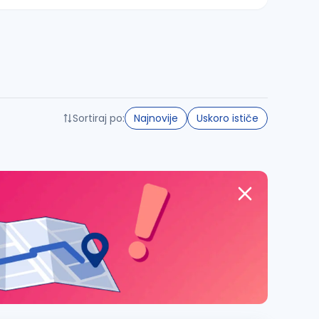
Sortiraj po:
Najnovije
Uskoro ističe