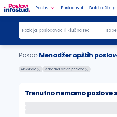
Poslovi
Poslodavci
Dok tražite p
Pozicija, poslodavac ili ključna reč
Izabe
Pozicija, poslodavac ili ključna reč
Grad
Posao
Menadžer opštih poslov
Aleksinac
Menadžer opštih poslova
Trenutno nemamo poslove sa 
Ako sačuvate ovu pretragu, obavestićemo va