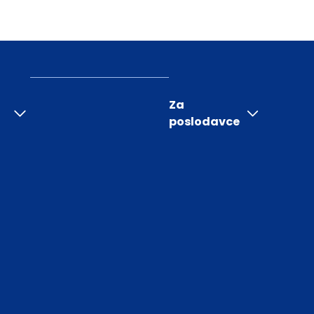
Za
poslodavce