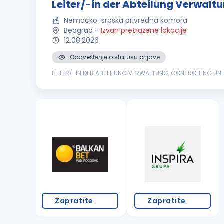
Leiter/-in der Abteilung Verwaltu
Nemačko-srpska privredna komora
Beograd
-
Izvan pretražene lokacije
12.08.2026
Obaveštenje o statusu prijave
LEITER/-IN DER ABTEILUNG VERWALTUNG, CONTROLLING UND
Wirtschaftskammer (AHK Serbien) ist Teil des weltweiten N
Zapratite
Zapratite