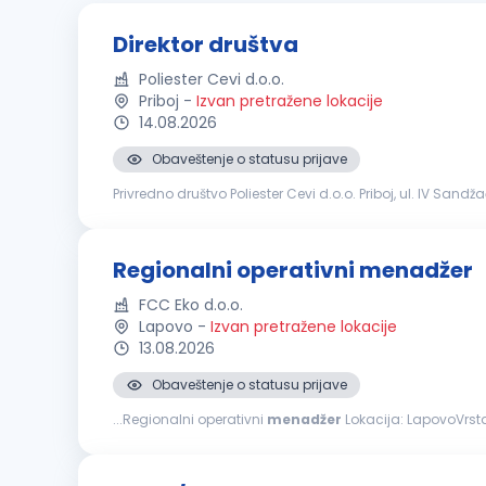
Direktor društva
Poliester Cevi d.o.o.
Priboj
-
Izvan pretražene lokacije
14.08.2026
Obaveštenje o statusu prijave
Privredno društvo Poliester Cevi d.o.o. Priboj, ul. IV Sand
Uslovi: Da poseduje visoku ili višu stručnu spremu VII/V...
Regionalni operativni menadžer
FCC Eko d.o.o.
Lapovo
-
Izvan pretražene lokacije
13.08.2026
Obaveštenje o statusu prijave
...Regionalni operativni
menadžer
Lokacija: LapovoVrst
za komunalni, komercijalni i sektor male privrede traži o