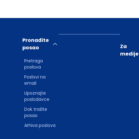
Pronađite
Za
posao
medije
Pretraga
poslova
Poslovi na
email
Upoznajte
poslodavce
Dok tražite
posao
Arhiva poslova