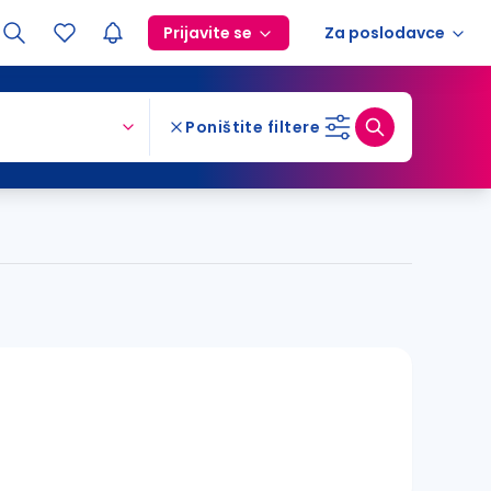
Prijavite se
Za poslodavce
Poništite filtere