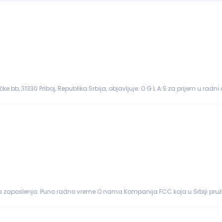
žačke bb, 31330 Priboj, Republika Srbija, objavljuje: O G L A S za prijem u 
a zaposlenja: Puno radno vreme O nama Kompanija FCC koja u Srbiji pruža
dgovornu...