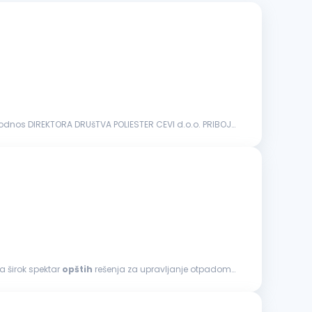
radni odnos DIREKTORA DRUšTVA POLIESTER CEVI d.o.o. PRIBOJ
 širok spektar
opštih
rešenja za upravljanje otpadom