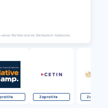
venac 19a Wer sind wir: Die Deutsch-Serbische
3 oglasa
pratite
Zapratite
Zapratite