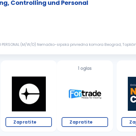
ng, Controlling und Personal
 PERSONAL (M/W/D) Nemačko-srpska privredna komora Beograd, Topličin 
etzwerks der bilateralen De...
1 oglas
Zapratite
Zapratite
Za