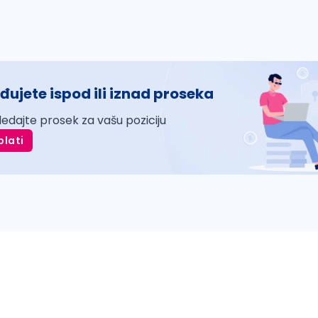
đujete ispod ili iznad proseka
ledajte prosek za vašu poziciju
plati