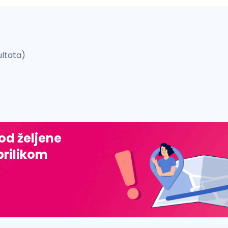
ultata)
 š, đ, ž, dž)
 od željene
prilikom