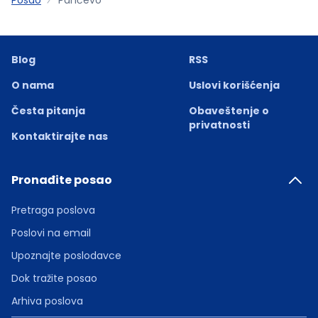
Blog
RSS
O nama
Uslovi korišćenja
Česta pitanja
Obaveštenje o
privatnosti
Kontaktirajte nas
Pronađite posao
Pretraga poslova
Poslovi na email
Upoznajte poslodavce
Dok tražite posao
Arhiva poslova