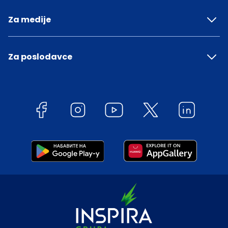
Za medije
Za poslodavce