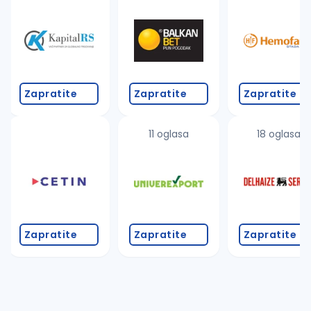
Takođe možete da:
proverite pravopisne greške (koristite č, ć, š, đ, ž,
povećajte radijus za odabrani grad
promenite odabrane filtere pretrage
Zapratite
Zapratite
Zapratite
11 oglasa
18 oglasa
Zapratite
Zapratite
Zapratite