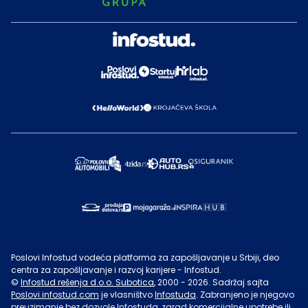
Poslovi Infostud vodeća platforma za zapošljavanje u Srbiji, deo
centra za zapošljavanje i razvoj karijere - Infostud.
©
Infostud rešenja d.o.o. Subotica
, 2000 -
2026
. Sadržaj sajta
Poslovi.infostud.com
je vlasništvo
Infostuda
. Zabranjeno je njegovo
preuzimanje bez dozvole
Infostuda
, zarad komercijalne upotrebe ili