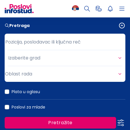
Pretraga
Pozicija, poslodavac ili ključna reč
Pozicija, poslodavac ili ključna reč
Izaberite grad
Grad
Oblast rada
Oblast rada
Plata u oglasu
Poslovi za mlade
Pretražite