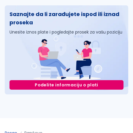
Saznajte da li zarađujete ispod ili iznad
proseka
Unesite iznos plate i pogledajte prosek za vašu poziciju
Podelite informaciju o plati
Posao
Pančevo