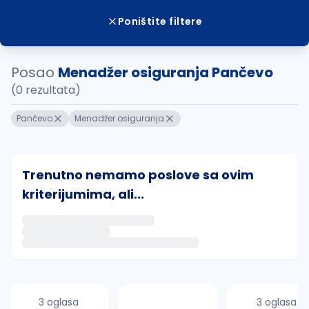
Poništite filtere
Posao
Menadžer osiguranja Pančevo
(0 rezultata)
Pančevo
Menadžer osiguranja
Trenutno nemamo poslove sa ovim
kriterijumima, ali...
Ako sačuvate ovu pretragu, obavestićemo vas putem 
uvajte pretragu
3 oglasa
3 oglasa