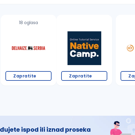
18 oglasa
 š, đ, ž, dž)
Zapratite
Zapratite
Za
đujete ispod ili iznad proseka