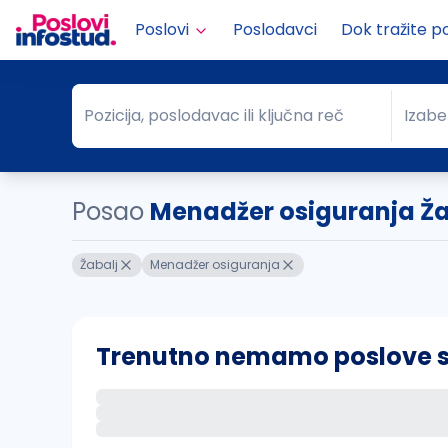
Poslovi
Poslodavci
Dok tražite p
Pozicija, poslodavac ili ključna reč
Izabe
Pozicija, poslodavac ili ključna reč
Grad
Posao
Menadžer osiguranja Ža
Žabalj
Menadžer osiguranja
Trenutno nemamo poslove sa 
Ako sačuvate ovu pretragu, obavestićemo va