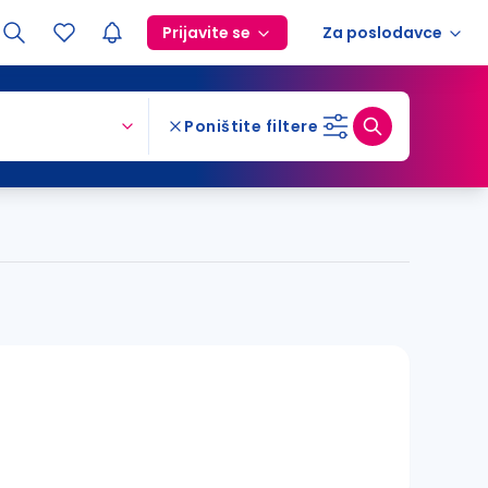
Prijavite se
Za poslodavce
Poništite filtere