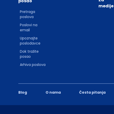
posao
medije
Pretraga
poslova
Poslovi na
email
Upoznajte
poslodavce
Dok tražite
posao
Arhiva poslova
Blog
O nama
Česta pitanja