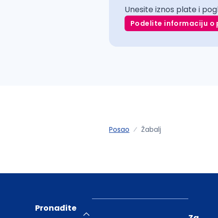
Unesite iznos plate i pog
Podelite informaciju o 
Posao
Žabalj
Pronađite
Za