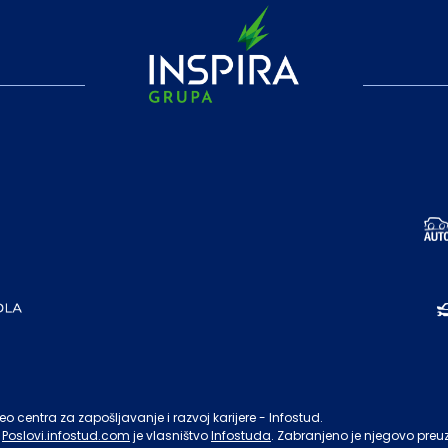
o centra za zapošljavanje i razvoj karijere - Infostud.
Poslovi.infostud.com
je vlasništvo
Infostuda
. Zabranjeno je njegovo preu