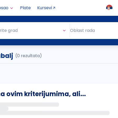
osao
Plate
Kursevi
Oblast rada
rite grad
Oblast rada
balj
(0 rezultata)
ovim kriterijumima, ali...
s putem email-a kada se pojave novi poslovi.