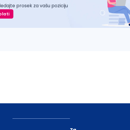
ledajte prosek za vašu poziciju
plati
Za