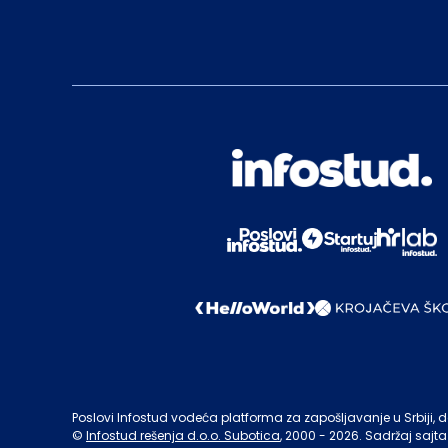
Poslovi Infostud vodeća platforma za zapošljavanje u Srbiji, de
©
Infostud rešenja d.o.o. Subotica
, 2000 -
2026
. Sadržaj sajta