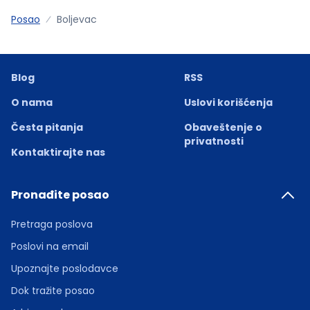
Posao
Boljevac
Blog
RSS
O nama
Uslovi korišćenja
Česta pitanja
Obaveštenje o
privatnosti
Kontaktirajte nas
Pronađite posao
Pretraga poslova
Poslovi na email
Upoznajte poslodavce
Dok tražite posao