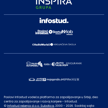
Poslovi Infostud vodeća platforma za zapošljavanje u Srbiji, deo
centra za zapošljavanje i razvoj karijere - Infostud.
©
Infostud rešenja d.o.o. Subotica
, 2000 -
2026
. Sadržaj sajta