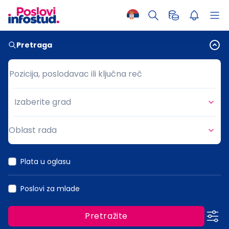
Pretraga
Pozicija, poslodavac ili ključna reč
Pozicija, poslodavac ili ključna reč
Izaberite grad
Grad
Oblast rada
Oblast rada
Plata u oglasu
Poslovi za mlade
Pretražite