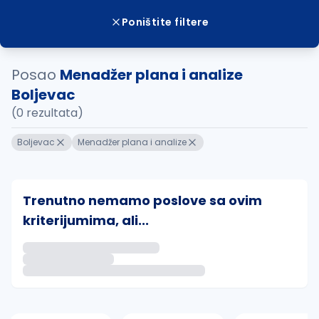
Poništite filtere
Posao
Menadžer plana i analize
Boljevac
(0 rezultata)
Boljevac
Menadžer plana i analize
Trenutno nemamo poslove sa ovim
kriterijumima, ali...
Ako sačuvate ovu pretragu, obavestićemo vas putem 