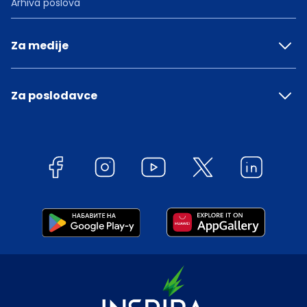
Arhiva poslova
Za medije
Za poslodavce