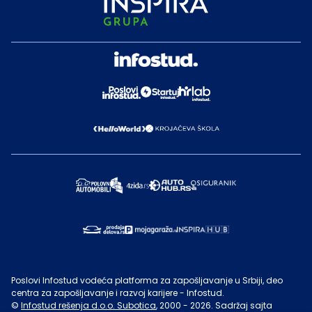
Poslovi Infostud vodeća platforma za zapošljavanje u Srbiji, deo
centra za zapošljavanje i razvoj karijere - Infostud.
©
Infostud rešenja d.o.o. Subotica
, 2000 -
2026
. Sadržaj sajta