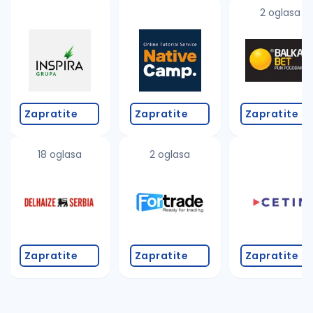
uvajte pretragu
2 oglasa
Takođe možete da:
proverite pravopisne greške (koristite č, ć, š, đ, ž,
povećajte radijus za odabrani grad
promenite odabrane filtere pretrage
Zapratite
Zapratite
Zapratite
18 oglasa
2 oglasa
Zapratite
Zapratite
Zapratite