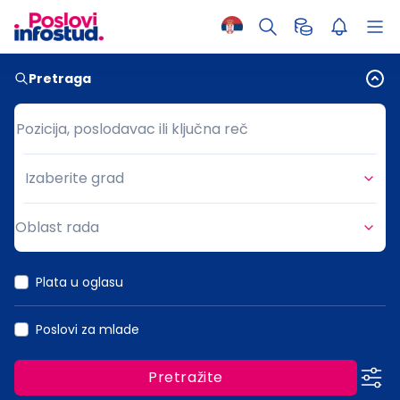
Pretraga
Pozicija, poslodavac ili ključna reč
Pozicija, poslodavac ili ključna reč
Izaberite grad
Grad
Oblast rada
Oblast rada
Plata u oglasu
Poslovi za mlade
Pretražite