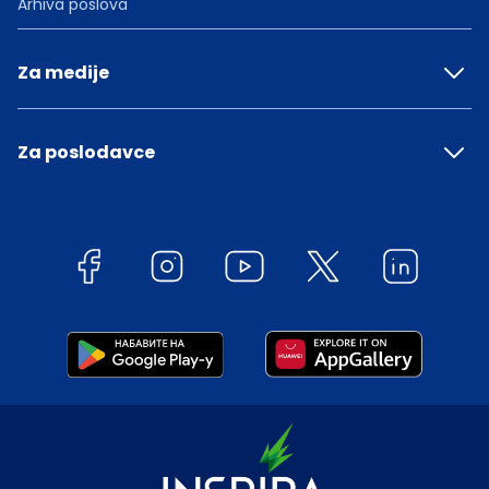
Arhiva poslova
Za medije
Za poslodavce