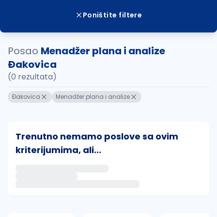
Poništite filtere
Posao
Menadžer plana i analize
Ðakovica
(0 rezultata)
Ðakovica
Menadžer plana i analize
Trenutno nemamo poslove sa ovim
kriterijumima, ali...
Ako sačuvate ovu pretragu, obavestićemo vas putem 