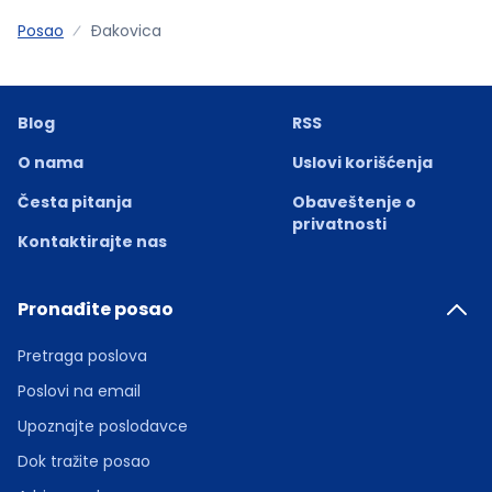
Posao
Ðakovica
Blog
RSS
O nama
Uslovi korišćenja
Česta pitanja
Obaveštenje o
privatnosti
Kontaktirajte nas
Pronađite posao
Pretraga poslova
Poslovi na email
Upoznajte poslodavce
Dok tražite posao