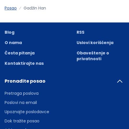
Posao
Gadžin Han
Blog
RSS
O nama
Uslovi korišćenja
Česta pitanja
Obaveštenje o
privatnosti
Kontaktirajte nas
Pronađite posao
Pretraga poslova
Poslovi na email
Upoznajte poslodavce
Dok tražite posao