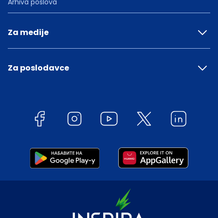
Arhiva poslova
Za medije
Za poslodavce