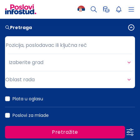
Pretraga
Pozicija, poslodavac ili ključna reč
Pozicija, poslodavac ili ključna reč
Izaberite grad
Grad
Oblast rada
Oblast rada
Plata u oglasu
Poslovi za mlade
Pretražite