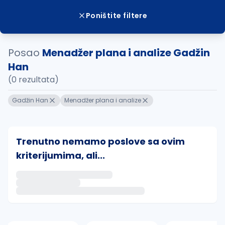
Poništite filtere
Posao
Menadžer plana i analize Gadžin
Han
(0 rezultata)
Gadžin Han
Menadžer plana i analize
Trenutno nemamo poslove sa ovim
kriterijumima, ali...
Ako sačuvate ovu pretragu, obavestićemo vas putem 