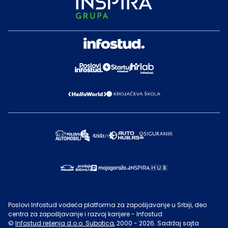
Poslovi Infostud vodeća platforma za zapošljavanje u Srbiji, deo
centra za zapošljavanje i razvoj karijere - Infostud.
©
Infostud rešenja d.o.o. Subotica
, 2000 -
2026
. Sadržaj sajta