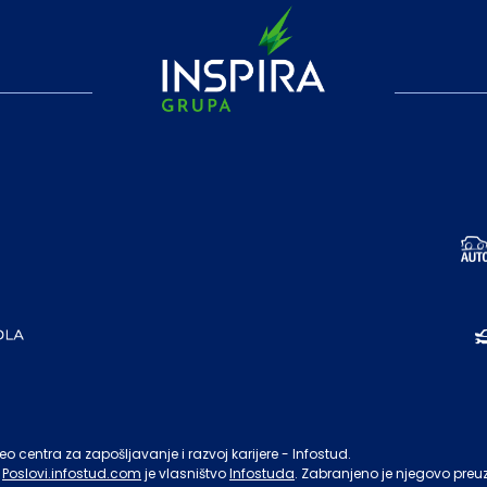
o centra za zapošljavanje i razvoj karijere - Infostud.
Poslovi.infostud.com
je vlasništvo
Infostuda
. Zabranjeno je njegovo preu