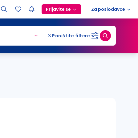
Prijavite se
Za poslodavce
Poništite filtere