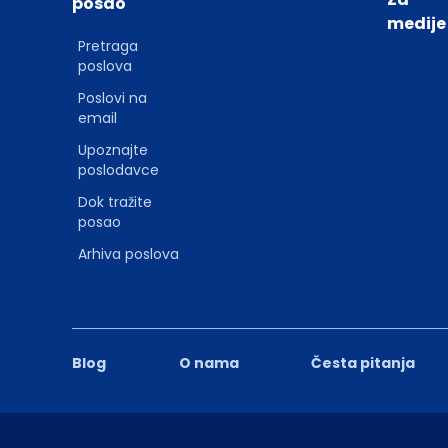
posao
medije
Pretraga
poslova
Poslovi na
email
Upoznajte
poslodavce
Dok tražite
posao
Arhiva poslova
Blog
O nama
Česta pitanja