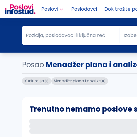
Poslovi
Poslodavci
Dok tražite p
Pozicija, poslodavac ili ključna reč
Izabe
Pozicija, poslodavac ili ključna reč
Grad
Posao
Menadžer plana i analiz
Kuršumlija
Menadžer plana i analize
Trenutno nemamo poslove sa 
Ako sačuvate ovu pretragu, obavestićemo va