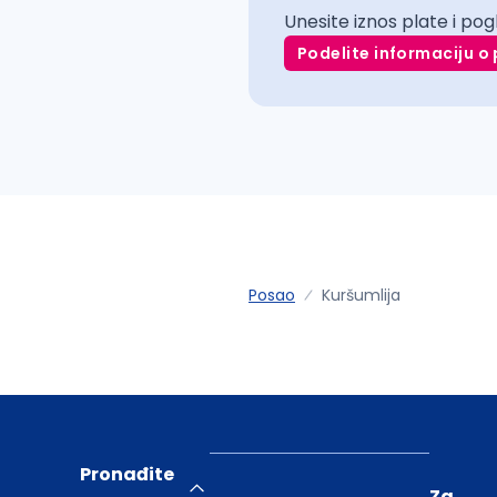
Unesite iznos plate i pog
Podelite informaciju o 
Posao
Kuršumlija
Pronađite
Za