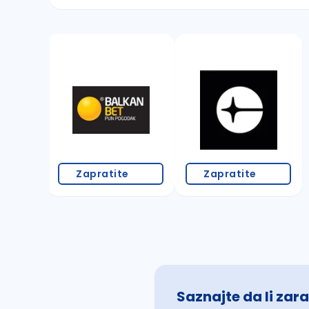
Sačuvajte pretragu
Takođe možete da:
proverite pravopisne greške (koristite č, ć,
povećajte radijus za odabrani grad
promenite odabrane filtere pretrage
Zapratite
Zapratite
Saznajte da li zara