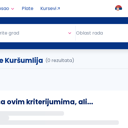
osao
Plate
Kursevi
Oblast rada
rite grad
Oblast rada
e Kuršumlija
(0 rezultata)
ovim kriterijumima, ali...
s putem email-a kada se pojave novi poslovi.