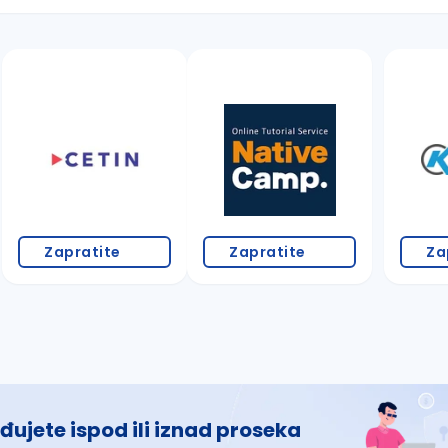
 š, đ, ž, dž)
Zapratite
Zapratite
Za
đujete ispod ili iznad proseka