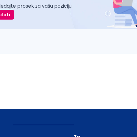
ledajte prosek za vašu poziciju
plati
Za