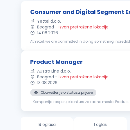
Consumer and Digital Segment Ex
Yettel d.o.o.
Beograd
-
Izvan pretražene lokacije
14.08.2026
At Yettel, we are committed in doing something incredi
millions of people. Our Consumer (B2C) Marketing team p
Product Manager
Austro Line d.o.o.
Beograd
-
Izvan pretražene lokacije
13.08.2026
Obaveštenje o statusu prijave
...Kompanija raspisuje konkurs za radno mesto: Product Manager za rad na teri
Predstavljanje portfolia
proizvoda
zdravstvenim ustano
19 oglasa
1 oglas