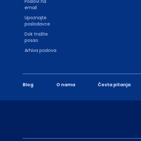
Poslovi na
email
Upoznajte
poslodavce
Dok tražite
posao
Arhiva poslova
Blog
O nama
Česta pitanja