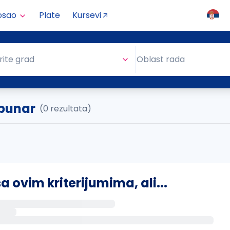
osao
Plate
Kursevi
Oblast rada
rite grad
Oblast rada
ibunar
(0 rezultata)
ovim kriterijumima, ali...
s putem email-a kada se pojave novi poslovi.