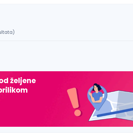
ultata)
 š, đ, ž, dž)
 od željene
prilikom