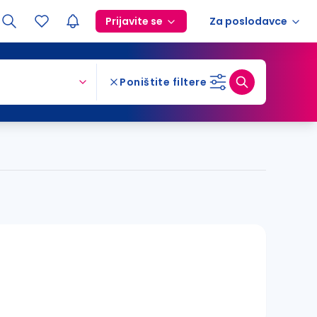
Prijavite se
Za poslodavce
Poništite filtere