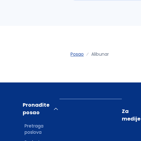
Posao
Alibunar
Pronađite
Za
posao
medije
Pretraga
poslova