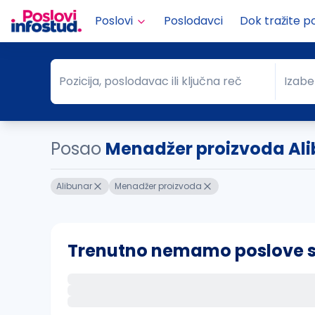
Poslovi
Poslodavci
Dok tražite p
Pozicija, poslodavac ili ključna reč
Izabe
Pozicija, poslodavac ili ključna reč
Grad
Posao
Menadžer proizvoda Al
Alibunar
Menadžer proizvoda
Trenutno nemamo poslove sa 
Ako sačuvate ovu pretragu, obavestićemo va