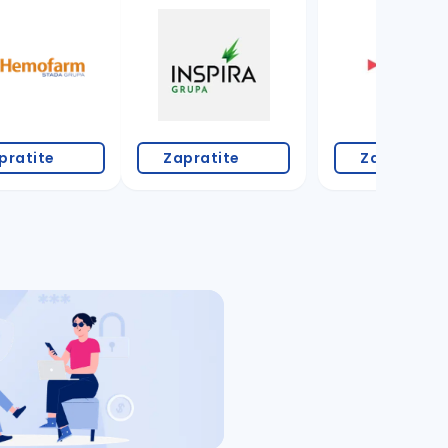
pratite
Zapratite
Zapratite