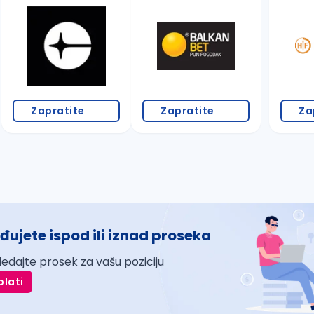
Zapratite
Zapratite
Za
đujete ispod ili iznad proseka
ledajte prosek za vašu poziciju
plati