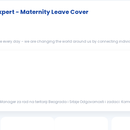
pert - Maternity Leave Cover
ble every day – we are changing the world around us by connecting indiv
lays a very impo...
toriji Beograda i Srbije Odgovornosti i zadaci: Komunikacija sa krajnjim korisnicima na terenu
vama Obezbeđivanje dobrog...