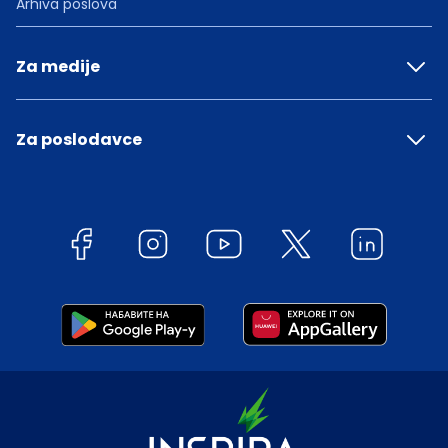
Arhiva poslova
Za medije
Za poslodavce