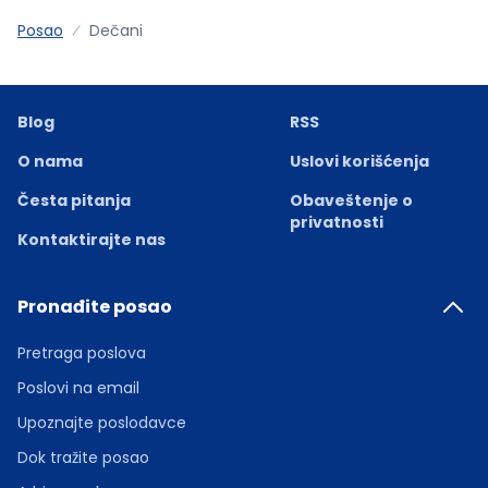
Posao
Dečani
Blog
RSS
O nama
Uslovi korišćenja
Česta pitanja
Obaveštenje o
privatnosti
Kontaktirajte nas
Pronađite posao
Pretraga poslova
Poslovi na email
Upoznajte poslodavce
Dok tražite posao