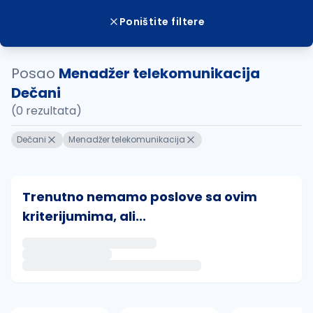
Poništite filtere
Posao
Menadžer telekomunikacija
Dečani
(0 rezultata)
Dečani
Menadžer telekomunikacija
Trenutno nemamo poslove sa ovim
kriterijumima, ali...
Ako sačuvate ovu pretragu, obavestićemo vas putem 