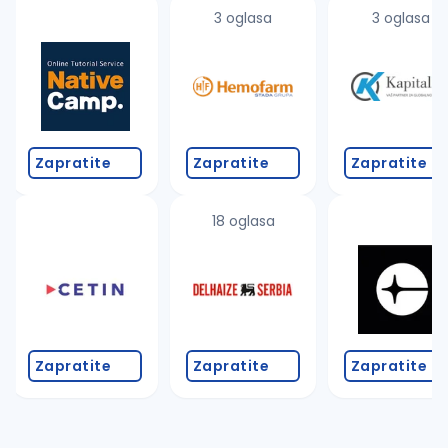
uvajte pretragu
3 oglasa
3 oglasa
Takođe možete da:
proverite pravopisne greške (koristite č, ć, š, đ, ž,
povećajte radijus za odabrani grad
promenite odabrane filtere pretrage
Zapratite
Zapratite
Zapratite
18 oglasa
Zapratite
Zapratite
Zapratite