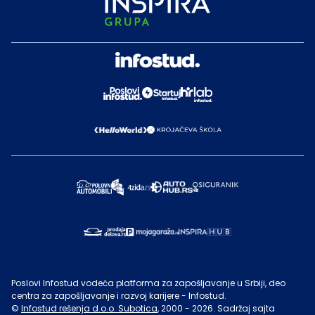
Poslovi Infostud vodeća platforma za zapošljavanje u Srbiji, deo
centra za zapošljavanje i razvoj karijere - Infostud.
©
Infostud rešenja d.o.o. Subotica
, 2000 -
2026
. Sadržaj sajta