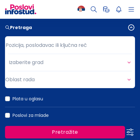
Pretraga
Pozicija, poslodavac ili ključna reč
Pozicija, poslodavac ili ključna reč
Izaberite grad
Grad
Oblast rada
Oblast rada
Plata u oglasu
Poslovi za mlade
Pretražite