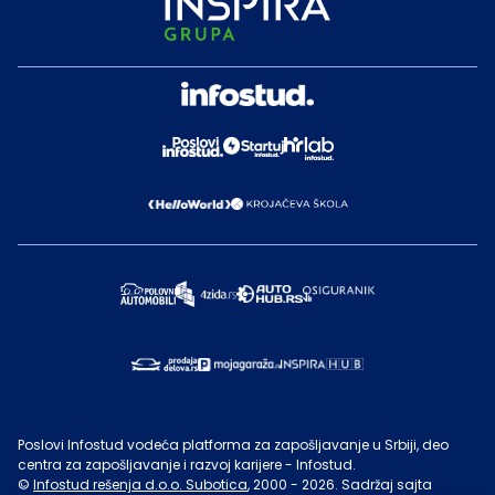
Poslovi Infostud vodeća platforma za zapošljavanje u Srbiji, deo
centra za zapošljavanje i razvoj karijere - Infostud.
©
Infostud rešenja d.o.o. Subotica
, 2000 -
2026
. Sadržaj sajta