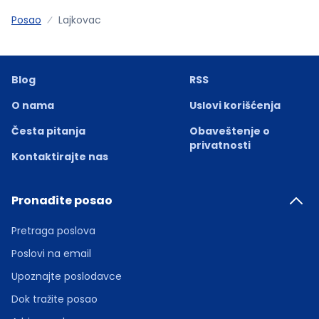
Posao
Lajkovac
Blog
RSS
O nama
Uslovi korišćenja
Česta pitanja
Obaveštenje o
privatnosti
Kontaktirajte nas
Pronađite posao
Pretraga poslova
Poslovi na email
Upoznajte poslodavce
Dok tražite posao