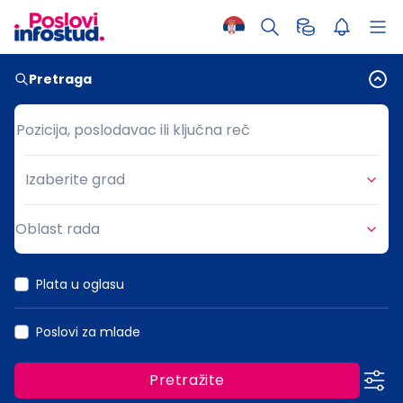
Pretraga
Pozicija, poslodavac ili ključna reč
Pozicija, poslodavac ili ključna reč
Izaberite grad
Grad
Oblast rada
Oblast rada
Plata u oglasu
Poslovi za mlade
Pretražite