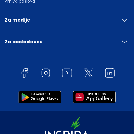
Arhiva poslova
Za medije
Za poslodavce