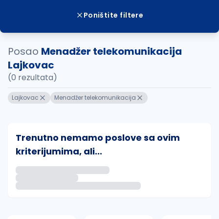
Poništite filtere
Posao
Menadžer telekomunikacija
Lajkovac
(0 rezultata)
Lajkovac
Menadžer telekomunikacija
Trenutno nemamo poslove sa ovim
kriterijumima, ali...
Ako sačuvate ovu pretragu, obavestićemo vas putem 