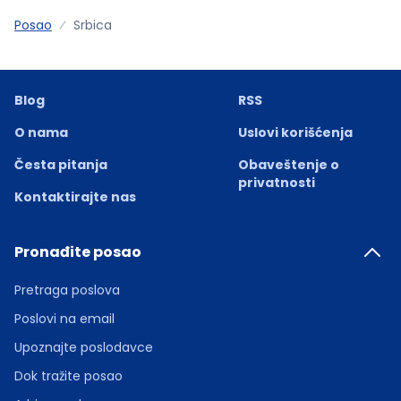
Posao
Srbica
Blog
RSS
O nama
Uslovi korišćenja
Česta pitanja
Obaveštenje o
privatnosti
Kontaktirajte nas
Pronađite posao
Pretraga poslova
Poslovi na email
Upoznajte poslodavce
Dok tražite posao