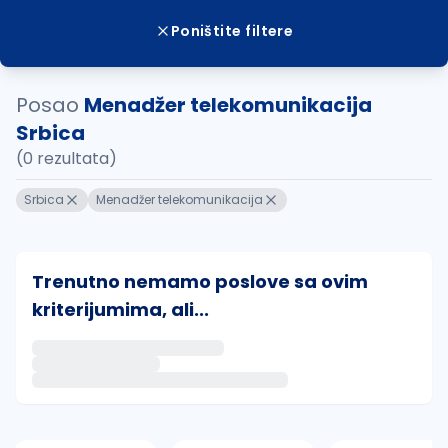
Poništite filtere
Posao
Menadžer telekomunikacija
Srbica
(0 rezultata)
Srbica
Menadžer telekomunikacija
Trenutno nemamo poslove sa ovim
kriterijumima, ali...
Ako sačuvate ovu pretragu, obavestićemo vas putem 