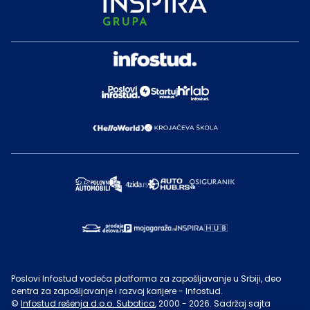
Poslovi Infostud vodeća platforma za zapošljavanje u Srbiji, deo
centra za zapošljavanje i razvoj karijere - Infostud.
©
Infostud rešenja d.o.o. Subotica
, 2000 -
2026
. Sadržaj sajta