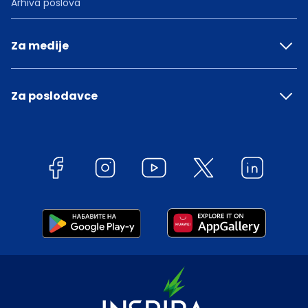
Arhiva poslova
Za medije
Za poslodavce