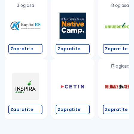
uvajte pretragu
3 oglasa
8 oglasa
Takođe možete da:
proverite pravopisne greške (koristite č, ć, š, đ, ž,
povećajte radijus za odabrani grad
promenite odabrane filtere pretrage
Zapratite
Zapratite
Zapratite
17 oglasa
Zapratite
Zapratite
Zapratite