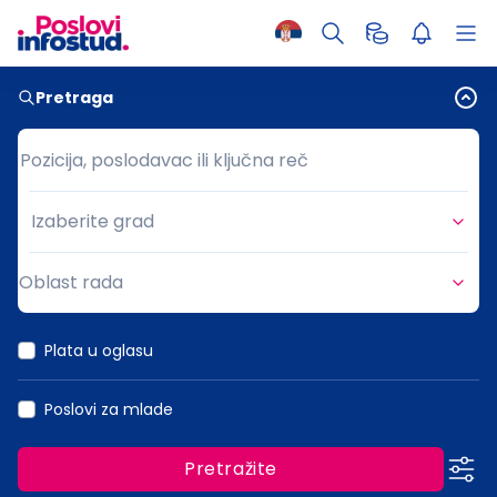
Pretraga
Pozicija, poslodavac ili ključna reč
Pozicija, poslodavac ili ključna reč
Izaberite grad
Grad
Oblast rada
Oblast rada
Plata u oglasu
Poslovi za mlade
Pretražite