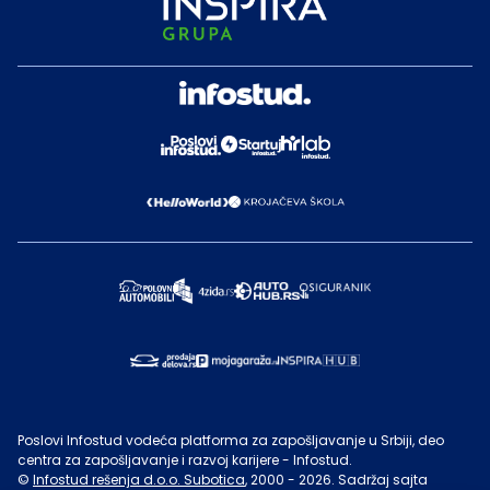
Poslovi Infostud vodeća platforma za zapošljavanje u Srbiji, deo
centra za zapošljavanje i razvoj karijere - Infostud.
©
Infostud rešenja d.o.o. Subotica
, 2000 -
2026
. Sadržaj sajta