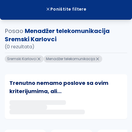
Poništite filtere
Posao
Menadžer telekomunikacija
Sremski Karlovci
(0 rezultata)
Sremski Karlovci
Menadžer telekomunikacija
Trenutno nemamo poslove sa ovim
kriterijumima, ali...
Ako sačuvate ovu pretragu, obavestićemo vas putem 