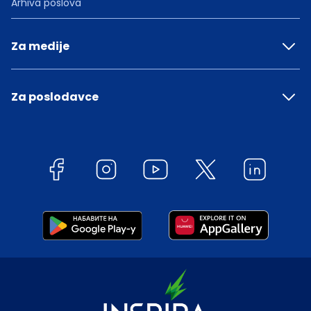
Arhiva poslova
Za medije
Za poslodavce