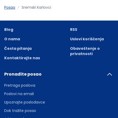
Posao
Sremski Karlovci
Blog
RSS
O nama
Uslovi korišćenja
Česta pitanja
Obaveštenje o
privatnosti
Kontaktirajte nas
Pronađite posao
Pretraga poslova
Poslovi na email
Upoznajte poslodavce
Dok tražite posao