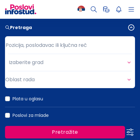
Pretraga
Pozicija, poslodavac ili ključna reč
Pozicija, poslodavac ili ključna reč
Izaberite grad
Grad
Oblast rada
Oblast rada
Plata u oglasu
Poslovi za mlade
Pretražite