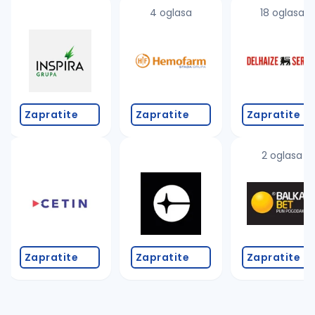
uvajte pretragu
4 oglasa
18 oglasa
Takođe možete da:
proverite pravopisne greške (koristite č, ć, š, đ, ž,
povećajte radijus za odabrani grad
promenite odabrane filtere pretrage
Zapratite
Zapratite
Zapratite
2 oglasa
Zapratite
Zapratite
Zapratite