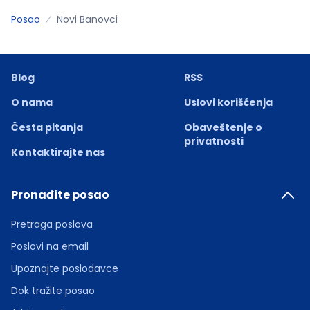
Posao
Novi Banovci
Blog
RSS
O nama
Uslovi korišćenja
Česta pitanja
Obaveštenje o
privatnosti
Kontaktirajte nas
Pronađite posao
Pretraga poslova
Poslovi na email
Upoznajte poslodavce
Dok tražite posao