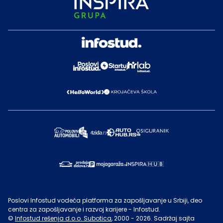
Poslovi Infostud vodeća platforma za zapošljavanje u Srbiji, deo
centra za zapošljavanje i razvoj karijere - Infostud.
©
Infostud rešenja d.o.o. Subotica
, 2000 -
2026
. Sadržaj sajta