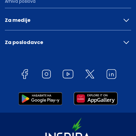
Arhiva poslova
Za medije
Za poslodavce