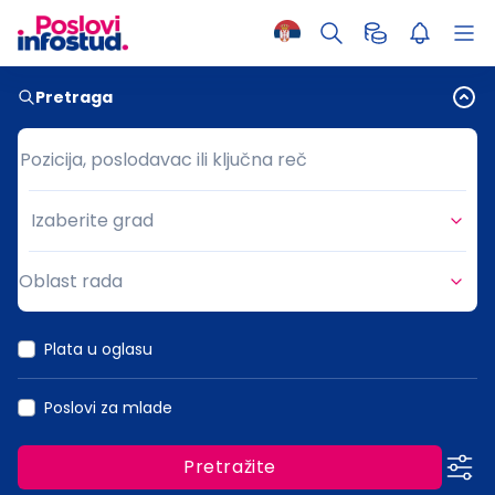
Pretraga
Pozicija, poslodavac ili ključna reč
Pozicija, poslodavac ili ključna reč
Izaberite grad
Grad
Oblast rada
Oblast rada
Plata u oglasu
Poslovi za mlade
Pretražite