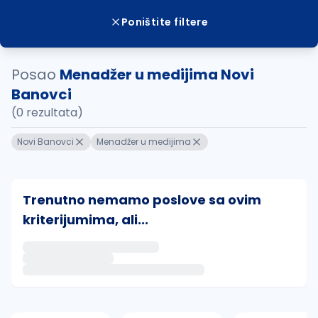
Poništite filtere
Posao
Menadžer u medijima Novi
Banovci
(0 rezultata)
Novi Banovci
Menadžer u medijima
Trenutno nemamo poslove sa ovim
kriterijumima, ali...
Ako sačuvate ovu pretragu, obavestićemo vas putem 