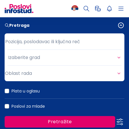
Pretraga
Pozicija, poslodavac ili ključna reč
Pozicija, poslodavac ili ključna reč
Izaberite grad
Grad
Oblast rada
Oblast rada
Plata u oglasu
Poslovi za mlade
Pretražite