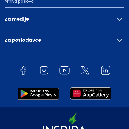
Arhiva poslova
Za medije
Za poslodavce