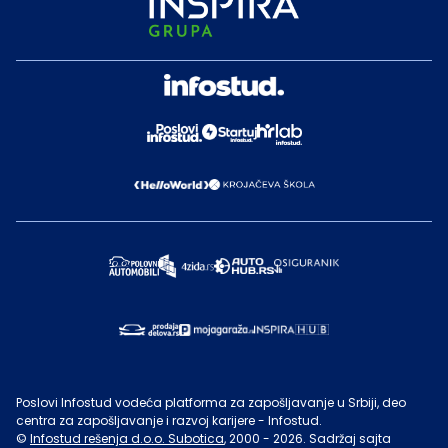
Poslovi Infostud vodeća platforma za zapošljavanje u Srbiji, deo
centra za zapošljavanje i razvoj karijere - Infostud.
©
Infostud rešenja d.o.o. Subotica
, 2000 -
2026
. Sadržaj sajta