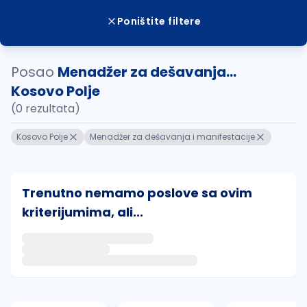
Poništite filtere
Posao
Menadžer za dešavanja...
Kosovo Polje
(0 rezultata)
Kosovo Polje
Menadžer za dešavanja i manifestacije
Trenutno nemamo poslove sa ovim
kriterijumima, ali...
Ako sačuvate ovu pretragu, obavestićemo vas putem 