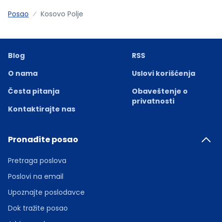
Posao
Kosovo Polje
Blog
RSS
O nama
Uslovi korišćenja
Česta pitanja
Obaveštenje o
privatnosti
Kontaktirajte nas
Pronađite posao
Pretraga poslova
Poslovi na email
Upoznajte poslodavce
Dok tražite posao