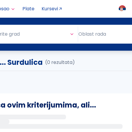
osao
Plate
Kursevi
Oblast rada
rite grad
Oblast rada
.. Surdulica
(0 rezultata)
ovim kriterijumima, ali...
s putem email-a kada se pojave novi poslovi.