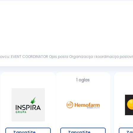
i koordinacija poslovnih i privatnih događaja u hotelu Komunikacija sa
ektora u cilju usp...
1 oglas
Zapratite
Zapratite
Za