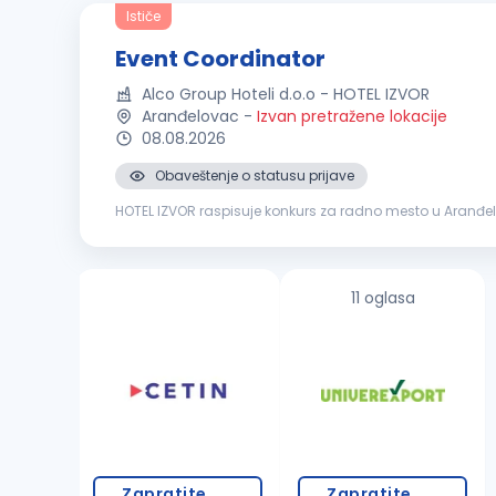
Ističe
Event Coordinator
Alco Group Hoteli d.o.o - HOTEL IZVOR
Aranđelovac
-
Izvan pretražene lokacije
08.08.2026
Obaveštenje o statusu prijave
HOTEL IZVOR raspisuje konkurs za radno mesto u Aranđelovcu: EVENT COORDINATOR Opis posla Organizacija 
klijentima i priprema ponuda Koordinacija svih hotelskih s
11 oglasa
Zapratite
Zapratite