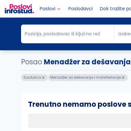
Poslovi
Poslodavci
Dok tražite p
Pozicija, poslodavac ili ključna reč
Izabe
Pozicija, poslodavac ili ključna reč
Grad
Posao
Menadžer za dešavanja.
Surdulica
Menadžer za dešavanja i manifestacije
Trenutno nemamo poslove sa 
Ako sačuvate ovu pretragu, obavestićemo va