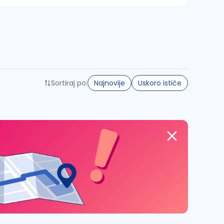
Sortiraj po:
Najnovije
Uskoro ističe