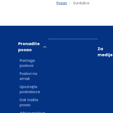
Posao
Surdulica
Pronađite
Za
posao
medije
Pretraga
poslova
Poslovi na
email
Upoznajte
poslodavce
Dok tražite
posao
Arhiva poslova