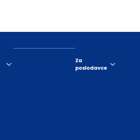
Za
poslodavce