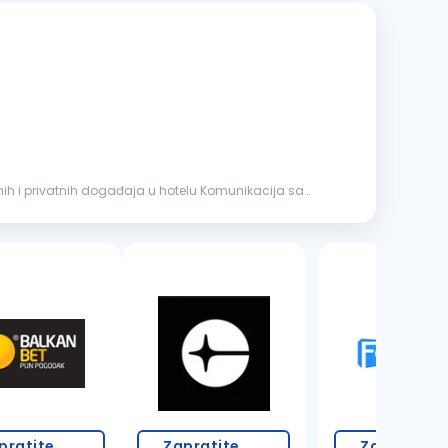
1 oglas
pratite
Zapratite
Zapratite