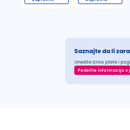
Saznajte da li zara
Unesite iznos plate i pog
Podelite informaciju o 