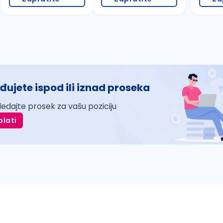
đujete ispod ili iznad proseka
ledajte prosek za vašu poziciju
plati