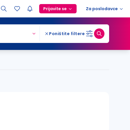
Prijavite se
Za poslodavce
Poništite filtere