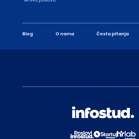
Blog
O nama
Česta pitanja