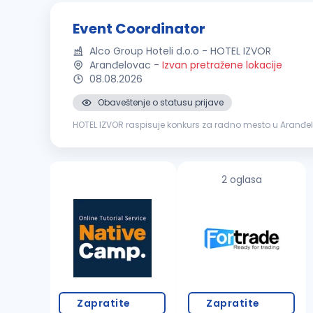
Event Coordinator
Alco Group Hoteli d.o.o - HOTEL IZVOR
Aranđelovac
-
Izvan pretražene lokacije
08.08.2026
Obaveštenje o statusu prijave
HOTEL IZVOR raspisuje konkurs za radno mesto u Aranđelovcu: EVENT COORDINATOR Opis posla Organizacija 
klijentima i priprema ponuda Koordinacija svih hotelskih s
2 oglasa
Zapratite
Zapratite