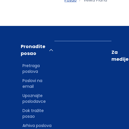
Pronađite
Za
posao
medije
Pretraga
poslova
Poslovi na
email
Upoznajte
poslodavce
Dok tražite
posao
Arhiva poslova