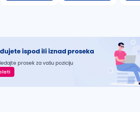
đujete ispod ili iznad proseka
ledajte prosek za vašu poziciju
plati