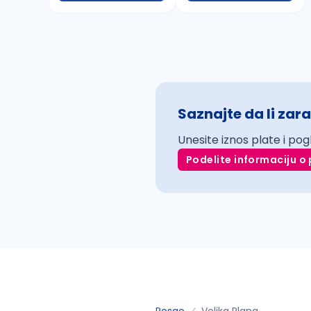
Saznajte da li zara
Unesite iznos plate i pog
Podelite informaciju o 
Posao
Velika Plana