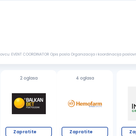
i koordinacija poslovnih i privatnih događaja u hotelu Komunikacija sa
ektora u cilju usp...
2 oglasa
4 oglasa
Zapratite
Zapratite
Za