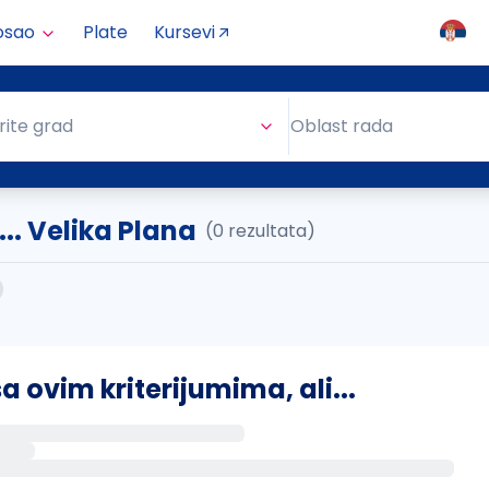
osao
Plate
Kursevi
Oblast rada
rite grad
Oblast rada
. Velika Plana
(0 rezultata)
ovim kriterijumima, ali...
s putem email-a kada se pojave novi poslovi.