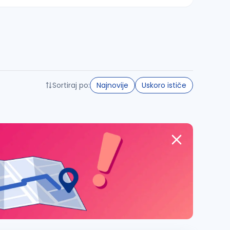
Sortiraj po:
Najnovije
Uskoro ističe