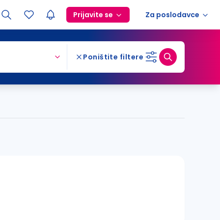
Prijavite se
Za poslodavce
Poništite filtere