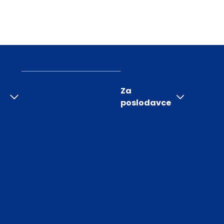
Za
poslodavce