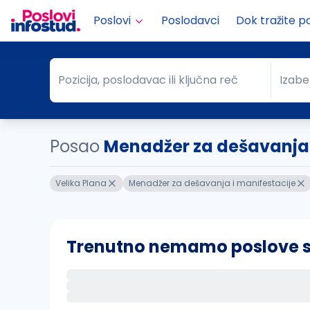
Poslovi
Poslodavci
Dok tražite p
Pozicija, poslodavac ili ključna reč
Izabe
Pozicija, poslodavac ili ključna reč
Grad
Posao
Menadžer za dešavanja..
Velika Plana
Menadžer za dešavanja i manifestacije
Trenutno nemamo poslove sa 
Ako sačuvate ovu pretragu, obavestićemo va