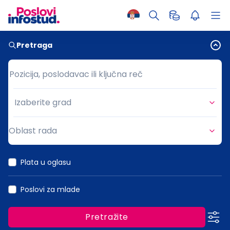
Pretraga
Pozicija, poslodavac ili ključna reč
Pozicija, poslodavac ili ključna reč
Izaberite grad
Grad
Oblast rada
Oblast rada
Plata u oglasu
Poslovi za mlade
Pretražite