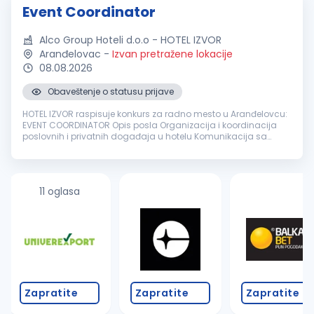
Event Coordinator
Alco Group Hoteli d.o.o - HOTEL IZVOR
Aranđelovac
-
Izvan pretražene lokacije
08.08.2026
Obaveštenje o statusu prijave
HOTEL IZVOR raspisuje konkurs za radno mesto u Aranđelovcu:
EVENT COORDINATOR Opis posla Organizacija i koordinacija
poslovnih i privatnih događaja u hotelu Komunikacija sa
klijentima i priprema ponuda Koordinacija svih hotelskih
sektora u cilju usp...
11 oglasa
Zapratite
Zapratite
Zapratite