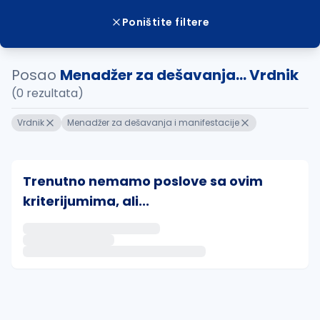
Poništite filtere
Posao
Menadžer za dešavanja... Vrdnik
(0 rezultata)
Vrdnik
Menadžer za dešavanja i manifestacije
Trenutno nemamo poslove sa ovim
kriterijumima, ali...
Ako sačuvate ovu pretragu, obavestićemo vas putem 
uvajte pretragu