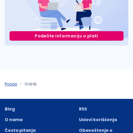
Podelite informaciju o plati
Posao
Vrdnik
Blog
RSS
O nama
Uslovi korišćenja
Česta pitanja
Obaveštenje o