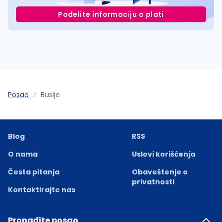
Podelite informaciju o plati
Posao
Busije
Blog
RSS
O nama
Uslovi korišćenja
Česta pitanja
Obaveštenje o
privatnosti
Kontaktirajte nas
Pronađite posao