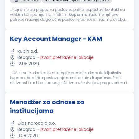
...koji ume da prepozna poslovne prilike, uspostavi kontakt sa
velikim kompanijama i flotnim
kupcima
, razume njihove
potrebe i razvije dugoročne poslovne odnose. Tražimo osobu
koja će aktivno nositi razvoj prodaje, od prvog kontakta sa
potencijalnim klijentom...
Key Account Manager - KAM
Rubin a.d.
Beograd
-
Izvan pretražene lokacije
12.08.2026
...Učestvuje u kreiranju strategije prodaje u kanalu
ključnih
kupaca; Analizira poslovanje sa aktuelnim
kupcima
; Prati
aktivnost i rad konkurencije; Aktivno učestvuje u pregovorima ili
samostalno vodi pregovore sa
ključnim
kupcima
;
Implementira usvojenu...
Menadžer za odnose sa
institucijama
Glas naroda d.o.o.
Beograd
-
Izvan pretražene lokacije
11.08.2026