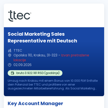
Social Marketing Sales
Representative mit Deutsch
TTEC
Opolska 110, Krakau, 31-323
-
Izvan pretražene
lokacije
02.09.2026
bruto 3.922.181 RSD (godišnje)
Umzug nach Krakau mit einem Bonus von 10.000 PLN! Entfalte
dein Potenzial bei TTEC und profitiere von einer
ausgezeichneten Mitarbeitererfahrung. Als Social Marketing
Sales Representative (Deutsch-Englisch) vor Ort in Krakau,
Polen, trägst du dazu be...
Key Account Manager