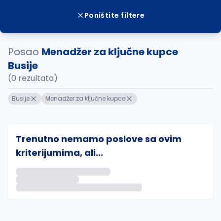
Poništite filtere
Posao
Menadžer za ključne kupce
Busije
(0 rezultata)
Busije
Menadžer za ključne kupce
Trenutno nemamo poslove sa ovim
kriterijumima, ali...
Ako sačuvate ovu pretragu, obavestićemo vas putem 