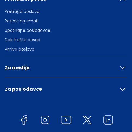
Pretraga poslova
Poslovi na email
Upoznajte poslodavce
Dok tražite posao
Arhiva poslova
Za medije
Za poslodavce