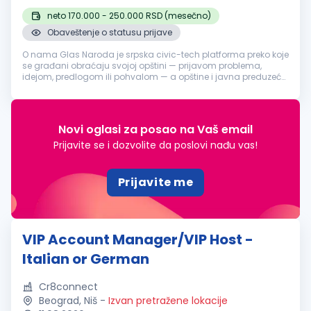
neto 170.000 - 250.000 RSD (mesečno)
Obaveštenje o statusu prijave
O nama Glas Naroda je srpska civic-tech platforma preko koje
se građani obraćaju svojoj opštini — prijavom problema,
idejom, predlogom ili pohvalom — a opštine i javna preduzeća
odgovaraju, uz pomoć AI sistema koji prijave klasifikuje i
usmerava nadl...
Novi oglasi za posao na Vaš email
Prijavite se i dozvolite da poslovi nađu vas!
Prijavite me
VIP Account Manager/VIP Host -
Italian or German
Cr8connect
Beograd, Niš
-
Izvan pretražene lokacije