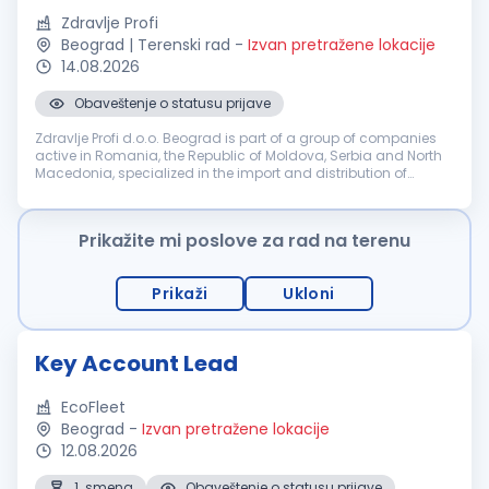
Zdravlje Profi
Beograd | Terenski rad
-
Izvan pretražene lokacije
14.08.2026
Obaveštenje o statusu prijave
Zdravlje Profi d.o.o. Beograd is part of a group of companies
active in Romania, the Republic of Moldova, Serbia and North
Macedonia, specialized in the import and distribution of
medical devices. The Serbian entity — Zdravlje Profi d.o.o. — is
looki...
Prikažite mi poslove za rad na terenu
Prikaži
Ukloni
Key Account Lead
EcoFleet
Beograd
-
Izvan pretražene lokacije
12.08.2026
1. smena
Obaveštenje o statusu prijave