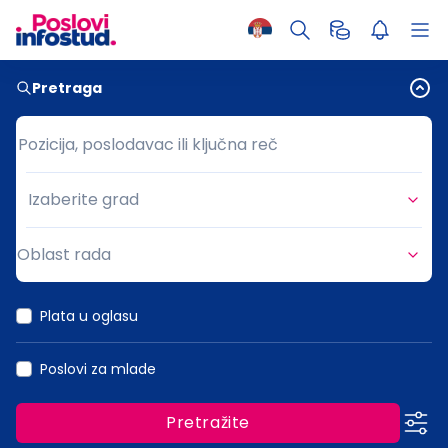
Pretraga
Pozicija, poslodavac ili ključna reč
Pozicija, poslodavac ili ključna reč
Izaberite grad
Grad
Oblast rada
Oblast rada
Plata u oglasu
Poslovi za mlade
Pretražite