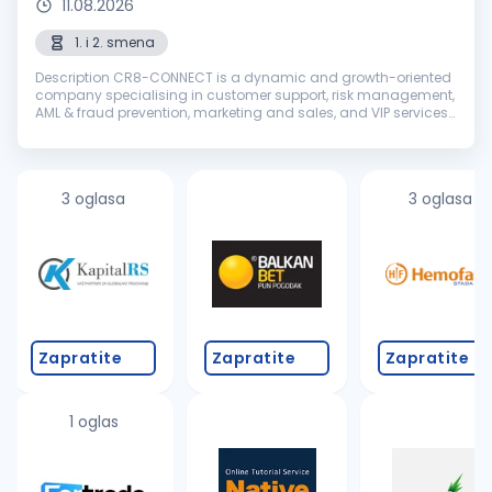
11.08.2026
1. i 2. smena
Description CR8-CONNECT is a dynamic and growth-oriented
company specialising in customer support, risk management,
AML & fraud prevention, marketing and sales, and VIP services.
With a dedicated global team, we deliver tailored strategies
and seaml...
3 oglasa
3 oglasa
Zapratite
Zapratite
Zapratite
1 oglas